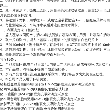
1、选取有代表性的蔬菜样品，擦去表面泥土，剪成1cm左右见方碎片，取5
以上。
2、取一片速测卡，撕去上盖膜，用白色药片沾取提取液，放置10min以
片表面必须保持湿润。
3、将速测卡对折，用手捏3min或用恒温装置恒温3min，使红色药片
4、每批测定应设一个纯净水或缓冲液的空白对照卡。
二、表面测定法（粗筛法）
1、擦去蔬菜表面泥土，滴2-3滴洗脱液在蔬菜表面，用另一片蔬菜在滴
2、取一片速测卡，撕去上盖膜，将蔬菜上的液滴滴在白色药片上。
3、放置10min以上进行预反应，有条件时，在37℃恒温装置中放置10
4、将速测卡对折，用手捏3min或用恒温装置恒温3min，使红色药片
5、每批测定应设一个洗脱液的空白对照卡。
售后服务：
1、产品质量问题,在产品售出7日内提出异议并且产品未有损坏,试剂类产
2、本产品属于消耗品,不提供年限质保服务；
3、所有产品售后问题,请直接联系我司，我们将会尽快为您响应处理。
、
4
本公司产品仅用于科研实验。
猪基质金属蛋白酶抑制因子
2(TIMP-2)酶联免疫吸附测定试剂盒
猪间隙连接蛋白
(Cx)酶联免疫吸附测定试剂盒
猪
β2糖蛋白(β2-GP)酶联免疫吸附测定试剂盒
猪
α-黑色素细胞刺激素(αMSH)酶联免疫吸附测定试剂盒
猪胱天蛋白酶
9(CASP9)酶联免疫吸附测定试剂盒
猪转甲状腺素蛋白
(TTR)酶联免疫吸附测定试剂盒