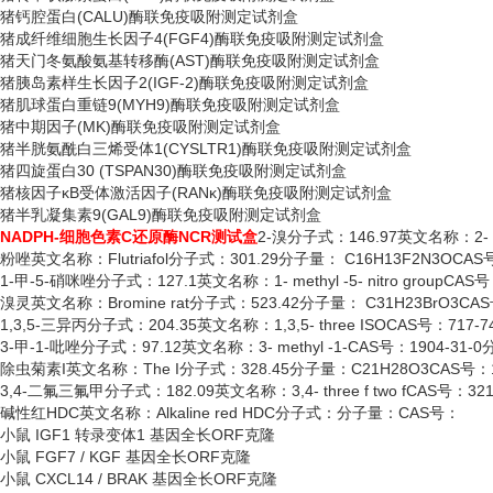
猪钙腔蛋白
(CALU)酶联免疫吸附测定试剂盒
猪成纤维细胞生长因子
4(FGF4)酶联免疫吸附测定试剂盒
猪天门冬氨酸氨基转移酶
(AST)酶联免疫吸附测定试剂盒
猪胰岛素样生长因子
2(IGF-2)酶联免疫吸附测定试剂盒
猪肌球蛋白重链
9(MYH9)酶联免疫吸附测定试剂盒
猪中期因子
(MK)酶联免疫吸附测定试剂盒
猪半胱氨酰白三烯受体
1(CYSLTR1)酶联免疫吸附测定试剂盒
猪四旋蛋白
30 (TSPAN30)酶联免疫吸附测定试剂盒
猪核因子
κB受体激活因子(RANκ)酶联免疫吸附测定试剂盒
猪半乳凝集素
9(GAL9)酶联免疫吸附测定试剂盒
NADPH-细胞色素C还原酶NCR测试盒
2-溴分子式：146.97英文名称：2- b
粉唑英文名称：
Flutriafol分子式：301.29分子量： C16H13F2N3OCAS号
1-甲-5-硝咪唑分子式：127.1英文名称：1- methyl -5- nitro groupCAS
溴灵英文名称：
Bromine rat分子式：523.42分子量： C31H23BrO3CAS
1,3,5-三异丙分子式：204.35英文名称：1,3,5- three ISOCAS号：717-
3-甲-1-吡唑分子式：97.12英文名称：3- methyl -1-CAS号：1904-31-
除虫菊素
I英文名称：The I分子式：328.45分子量：C21H28O3CAS号：12
3,4-二氟三氟甲分子式：182.09英文名称：3,4- three f two fCAS号：32
碱性红
HDC英文名称：Alkaline red HDC分子式：分子量：CAS号：
小鼠
IGF1 转录变体1 基因全长ORF克隆
小鼠
FGF7 / KGF 基因全长ORF克隆
小鼠
CXCL14 / BRAK 基因全长ORF克隆