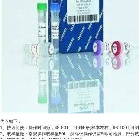
优点如下：
1、快速简便：操作时间短，48-50T，可测40例样本左右，96-100T,可
2、取样量微：常规操作取样量50l， 酶标仪操作仅需5l即可检测，部分