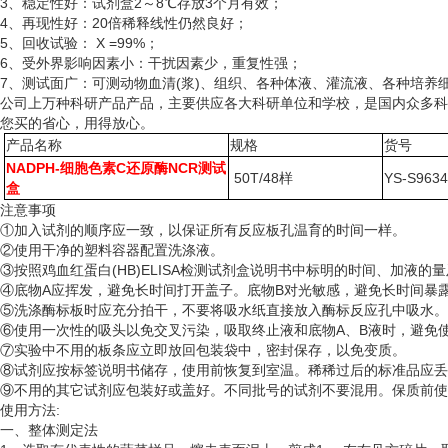
3、稳定性好：试剂盒2～8℃存放3个月有效；
4、再现性好：20倍稀释线性仍然良好；
5、回收试验： X =99%；
6、受外界影响因素小：干扰因素少，重复性强；
7、测试面广：可测动物血清(浆)、组织、各种体液、灌流液、各种培
公司上万种科研产品产品，主要供应各大科研单位和学校，是国内众多科
您买的省心，用得放心。
产品名称
规格
货号
NADPH-细胞色素C还原酶NCR测试
50T/48样
YS-S963
盒
注意事项
①加入试剂的顺序应一致，以保证所有反应板孔温育的时间一样。
②使用干净的塑料容器配置洗涤液。
③按照鸡血红蛋白(HB)ELISA检测试剂盒说明书中标明的时间、加液的
④底物A应挥发，避免长时间打开盖子。底物B对光敏感，避免长时间暴
⑤洗涤酶标板时应充分拍干，不要将吸水纸直接放入酶标反应孔中吸水。
⑥使用一次性的吸头以免交叉污染，吸取终止液和底物A、B液时，避免使
⑦实验中不用的板条应立即放回包装袋中，密封保存，以免变质。
⑧试剂应按标签说明书储存，使用前恢复到室温。稀稀过后的标准品应丢
⑨不用的其它试剂应包装好或盖好。不同批号的试剂不要混用。保质前使
使用方法
:
一、整体测定法