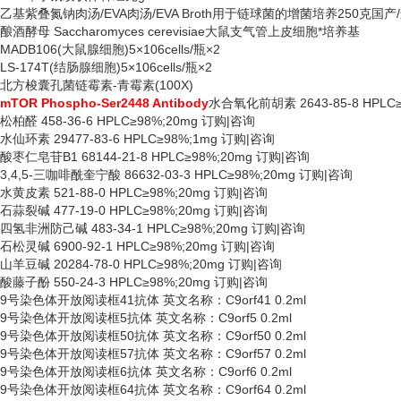
乙基紫叠氮钠肉汤
/EVA肉汤/EVA Broth用于链球菌的增菌培养250克国产
酿酒酵母
Saccharomyces cerevisiae大鼠支气管上皮细胞*培养基
MADB106(大鼠腺细胞)5×106cells/瓶×2
LS-174T(结肠腺细胞)5×106cells/瓶×2
北方梭囊孔菌链霉素
-青霉素(100X)
mTOR Phospho-Ser2448 Antibody
水合氧化前胡素
2643-85-8 HPL
松柏醛
458-36-6 HPLC≥98%;20mg 订购|咨询
水仙环素
29477-83-6 HPLC≥98%;1mg 订购|咨询
酸枣仁皂苷
B1 68144-21-8 HPLC≥98%;20mg 订购|咨询
3,4,5-三咖啡酰奎宁酸 86632-03-3 HPLC≥98%;20mg 订购|咨询
水黄皮素
521-88-0 HPLC≥98%;20mg 订购|咨询
石蒜裂碱
477-19-0 HPLC≥98%;20mg 订购|咨询
四氢非洲防己碱
483-34-1 HPLC≥98%;20mg 订购|咨询
石松灵碱
6900-92-1 HPLC≥98%;20mg 订购|咨询
山羊豆碱
20284-78-0 HPLC≥98%;20mg 订购|咨询
酸藤子酚
550-24-3 HPLC≥98%;20mg 订购|咨询
9号染色体开放阅读框41抗体 英文名称：C9orf41 0.2ml
9号染色体开放阅读框5抗体 英文名称：C9orf5 0.2ml
9号染色体开放阅读框50抗体 英文名称：C9orf50 0.2ml
9号染色体开放阅读框57抗体 英文名称：C9orf57 0.2ml
9号染色体开放阅读框6抗体 英文名称：C9orf6 0.2ml
9号染色体开放阅读框64抗体 英文名称：C9orf64 0.2ml