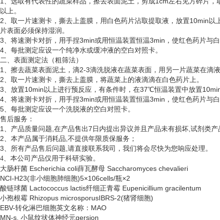
1、选取有代表性的蔬菜样品，擦去表面泥土，剪成1cm左右见方碎片，取5
以上。
2、取一片速测卡，撕去上盖膜，用白色药片沾取提取液，放置10min以
片表面必须保持湿润。
3、将速测卡对折，用手捏3min或用恒温装置恒温3min，使红色药片
4、每批测定应设一个纯净水或缓冲液的空白对照卡。
二、表面测定法（粗筛法）
1、擦去蔬菜表面泥土，滴2-3滴洗脱液在蔬菜表面，用另一片蔬菜在滴
2、取一片速测卡，撕去上盖膜，将蔬菜上的液滴滴在白色药片上。
3、放置10min以上进行预反应，有条件时，在37℃恒温装置中放置10
4、将速测卡对折，用手捏3min或用恒温装置恒温3min，使红色药片
5、每批测定应设一个洗脱液的空白对照卡。
售后服务：
1、产品质量问题,在产品售出7日内提出异议并且产品未有损坏,试剂类产
2、本产品属于消耗品,不提供年限质保服务；
3、所有产品售后问题,请直接联系我司，我们将会尽快为您响应处理。
、
4
本公司产品仅用于科研实验。
大肠杆菌
Escherichia coli薛瓦酵母 Saccharomyces chevalieri
NCI-H23(非小细胞肺细胞)5×106cells/瓶×2
酸链球菌
Lactococcus lactis纤细正青霉 Eupenicillium gracilentum
小孢根霉
Rhizopus microsporusIBRS-2(猪肾细胞)
EBV-转化淋巴细胞英文名称：MAO
MN-s, 小鼠纹状体神经元gersion