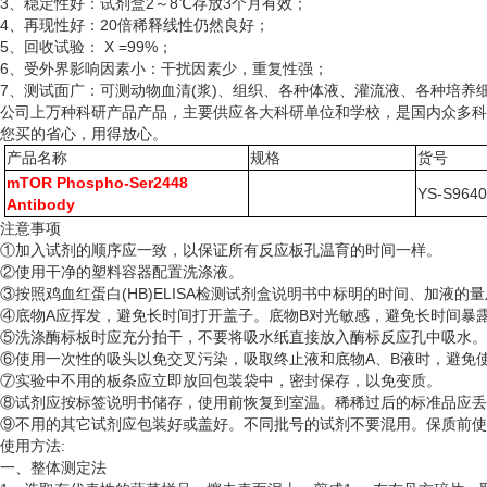
3、稳定性好：试剂盒2～8℃存放3个月有效；
4、再现性好：20倍稀释线性仍然良好；
5、回收试验： X =99%；
6、受外界影响因素小：干扰因素少，重复性强；
7、测试面广：可测动物血清(浆)、组织、各种体液、灌流液、各种培
公司上万种科研产品产品，主要供应各大科研单位和学校，是国内众多科
您买的省心，用得放心。
产品名称
规格
货号
mTOR Phospho-Ser2448
YS-S964
Antibody
注意事项
①加入试剂的顺序应一致，以保证所有反应板孔温育的时间一样。
②使用干净的塑料容器配置洗涤液。
③按照鸡血红蛋白(HB)ELISA检测试剂盒说明书中标明的时间、加液的
④底物A应挥发，避免长时间打开盖子。底物B对光敏感，避免长时间暴
⑤洗涤酶标板时应充分拍干，不要将吸水纸直接放入酶标反应孔中吸水。
⑥使用一次性的吸头以免交叉污染，吸取终止液和底物A、B液时，避免使
⑦实验中不用的板条应立即放回包装袋中，密封保存，以免变质。
⑧试剂应按标签说明书储存，使用前恢复到室温。稀稀过后的标准品应丢
⑨不用的其它试剂应包装好或盖好。不同批号的试剂不要混用。保质前使
使用方法
:
一、整体测定法