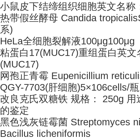
小鼠皮下结缔组织细胞英文名称
热带假丝酵母
Candida tropic
系)
HeLa全细胞裂解液100μg100μg
粘蛋白
17(MUC17)重组蛋白英文名称
(MUC17)
网孢正青霉
Eupenicillium re
QGY-7703(肝细胞)5×106cells/瓶×
改良克氏双糖铁
规格：
250g
的鉴定
黑色浅灰链霉菌
Streptomyces
Bacillus licheniformis