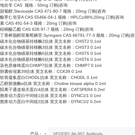
地佐辛
CAS 规格：50mg 订购|咨询
甜菊醇
;Stevioside CAS 471-80-7 规格：20mg 订购|咨询
酸枣仁皂苷
A CAS 55466-04-1 规格：HPLC≥98%;20mg 订购|咨询
素
CAS 491-54-3 规格：20mg 订购|咨询
棕榈酸乙酯
CAS 628-97-7 规格：20mg 订购|咨询
丁香树脂醇双葡萄糖苷
;Syringare CAS 66791-77-3 规格：20mg 订购|
碳水化合物磺基转移酶
2抗体 英文名称：CHST2 0.1ml
碳水化合物磺基转移酶
3抗体 英文名称：CHST3 0.1ml
碳水化合物磺基转移酶
5抗体 英文名称：CHST5 0.1ml
碳水化合物磺基转移酶
6抗体 英文名称：CHST6 0.1ml
染色质修饰蛋白
CHMP7抗体 英文名称：CHMP7 0.1ml
胆囊收缩素
39抗体 英文名称：CCK39 0.1ml
软骨凝集蛋白
CHODL抗体 英文名称：CHODL 0.1ml
乙醇胺激酶
α抗体 英文名称：Choline kinase alpha 0.1ml
阳离子通道相关蛋白
4抗体 英文名称：CATSPER4 0.2ml
胞浆动力蛋白中间链
1抗体 英文名称：DYNC1I1 0.1ml
胞浆动力蛋白中间链
2抗体 英文名称：DYNC1I2 0.2ml
产品：