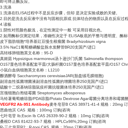
即可终止酶反应。
3.洗涤
1.洗涤在ELISA过程中不是反应步骤，但却 是决定实验成败的关键。
2.目的是洗去反应液中没有与固相抗原或 抗体结合的物质以及在反应过
4.读板
1.阴性对照颜色极浅，在定性测定中一般 可采用目视比色。
2.如用酶标仪测定结果，准确性决定于 ELISA板底的平整与透明度、酶
皮下脂肪细胞*培养基豇豆慢生根瘤菌
Bradyrhizobium vigna
3.5% NaC1葡萄糖磷酸盐胨水发酵管BR20支国产/进口
高转移肺细胞英文名称：
95-D
真姬菇
Hypsizigus marmoreus汤卜逊沙门氏菌 Salmonella thompson
O157显色培养基配套平皿/大肠杆菌O157显色培养基配套平皿/O157 Chromog
小鼠白血病细胞英文名称：
L1210
酿酒酵母
Saccharomyces cerevisiaeJAR(胎盘绒毛膜细胞)
副溶血性弧菌增菌液副溶血性弧菌的增菌培养
250克国产/进口
硫酸十二烷基钠琼脂鼠疫杆菌抗噬菌体培养
250克国产/进口
宫颈细胞白孢链霉菌
Streptomyces albosporeus
马铃薯葡萄糖琼脂
/PDA琼脂/Potato Dextrose Agar霉菌分离培养和
VEGFR2 Ab-951 Antibody
麦冬皂苷
B CAS 38971-41-4 规格：20mg
恩曲他滨
CAS 规格：100mg 订购|咨询
七叶皂苷
Ib;Escin Ib CAS 26339-90-2 规格：10mg 订购|咨询
桑根
D CAS 81422-93-7 规格：HPLC≥98%;20mg 订购|咨询
R-三七皂苷R2 ; R-togi CAS 规格：20mg 订购|咨询