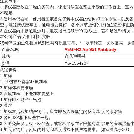
注意事项：
1.该仪器应放在干燥的房间内，使用时放置在坚固平稳的工作台上，室
不稳定。
2.使用本仪器前，使用者应该首先了解本仪器的结构和工作原理，以及
查，电源接线应牢固，通电也要良好，各个调节旋钮的起始位置应该正确
3.在仪器尚未接通电源时，电表指针必须于“0”刻线上，若不是这种情
本公司产品仅用于科研实验。
我司供应的生化检测试剂盒具有质量可靠、*、效果稳定、灵敏度高、操
产品名称
VEGFR2 Ab-951 Antibody
规格
详见说明书
货号
YS-S964287
测定步骤：
1.加样
1. 除包被外都需45度加样
2.加样体积要准确
3.管底加样，不能加在管壁上
4.加样时不能产生气泡
2.温浴
1.加标本后和加结合物后，应立即放入按规定的反应温 度的水浴箱。
2.各ELISA板不应叠在一起。
3.为避免蒸发，板上应加盖，或将板平放在底部垫有湿 纱布的金属湿盒
4.加入底物后，反应的时间和温度通常不做严格要求。 如室温高于20℃