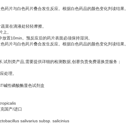
，使红色药片与白色药片叠合发生反应。根据白色药品的颜色变化判读结果。
片蔬菜在滴液处轻轻摩擦。
片上。
中放置10min。预反应后的药片表面必须保持湿润。
，使红色药片与白色药片叠合发生反应。根据白色药品的颜色变化判读结果。
坏,试剂类产品,需要提供详细的检测数据,创赛负责免费退换货服务；
响应处理。
BCIP/NBT碱性磷酸酶显色试剂盒
opicalis
50克国产/进口
llus salivarius subsp. salicinius