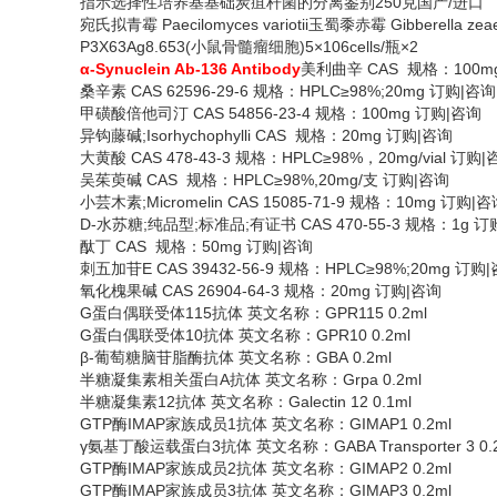
指示选择性培养基基础炭疽杆菌的分离鉴别
250克国产/进口
宛氏拟青霉
Paecilomyces variotii玉蜀黍赤霉 Gibberella zea
P3X63Ag8.653(小鼠骨髓瘤细胞)5×106cells/瓶×2
α-Synuclein Ab-136 Antibody
美利曲辛
CAS 规格：100m
桑辛素
CAS 62596-29-6 规格：HPLC≥98%;20mg 订购|咨询
甲磺酸倍他司汀
CAS 54856-23-4 规格：100mg 订购|咨询
异钩藤碱
;Isorhychophylli CAS 规格：20mg 订购|咨询
大黄酸
CAS 478-43-3 规格：HPLC≥98%，20mg/vial 订购
吴茱萸碱
CAS 规格：HPLC≥98%,20mg/支 订购|咨询
小芸木素
;Micromelin CAS 15085-71-9 规格：10mg 订购|
D-水苏糖;纯品型;标准品;有证书 CAS 470-55-3 规格：1g 订
酞丁
CAS 规格：50mg 订购|咨询
刺五加苷
E CAS 39432-56-9 规格：HPLC≥98%;20mg 订购
氧化槐果碱
CAS 26904-64-3 规格：20mg 订购|咨询
G蛋白偶联受体115抗体 英文名称：GPR115 0.2ml
G蛋白偶联受体10抗体 英文名称：GPR10 0.2ml
β-葡萄糖脑苷脂酶抗体 英文名称：GBA 0.2ml
半糖凝集素相关蛋白
A抗体 英文名称：Grpa 0.2ml
半糖凝集素
12抗体 英文名称：Galectin 12 0.1ml
GTP酶IMAP家族成员1抗体 英文名称：GIMAP1 0.2ml
γ氨基丁酸运载蛋白3抗体 英文名称：GABA Transporter 3 0.
GTP酶IMAP家族成员2抗体 英文名称：GIMAP2 0.2ml
GTP酶IMAP家族成员3抗体 英文名称：GIMAP3 0.2ml