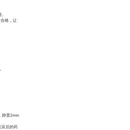
迎。
量合格，让
。
静置2min
反应后的药