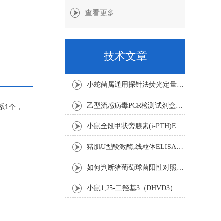
查看更多
技术文章
小蛇菌属通用探针法荧光定量PCR试剂盒实验注意事项
乙型流感病毒PCR检测试剂盒反应五要素
水系1个，
小鼠全段甲状旁腺素(i-PTH)ELISA试剂盒操作步骤
猪肌U型酸激酶,线粒体ELISA试剂盒注意事项
如何判断猪葡萄球菌阳性对照是否失效
小鼠1,25-二羟基3（DHVD3）elisa试剂盒操作步骤