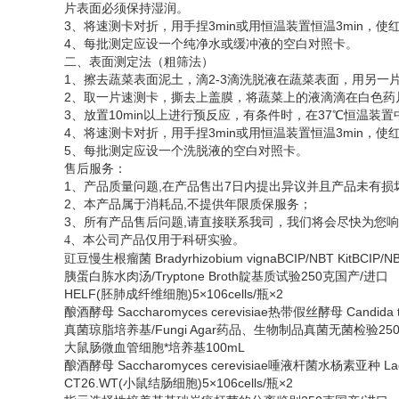
片表面必须保持湿润。
3、将速测卡对折，用手捏3min或用恒温装置恒温3min
4、每批测定应设一个纯净水或缓冲液的空白对照卡。
二、表面测定法（粗筛法）
1、擦去蔬菜表面泥土，滴2-3滴洗脱液在蔬菜表面，用另一
2、取一片速测卡，撕去上盖膜，将蔬菜上的液滴滴在白色药
3、放置10min以上进行预反应，有条件时，在37℃恒温装置
4、将速测卡对折，用手捏3min或用恒温装置恒温3min
5、每批测定应设一个洗脱液的空白对照卡。
售后服务：
1、产品质量问题,在产品售出7日内提出异议并且产品未有损
2、本产品属于消耗品,不提供年限质保服务；
3、所有产品售后问题,请直接联系我司，我们将会尽快为您
、
4
本公司产品仅用于科研实验。
豇豆慢生根瘤菌
Bradyrhizobium vignaBCIP/NBT Kit
胰蛋白胨水肉汤
/Tryptone Broth靛基质试验250克国产/进口
HELF(胚肺成纤维细胞)5×106cells/瓶×2
酿酒酵母
Saccharomyces cerevisiae热带假丝酵母 Candida tr
真菌琼脂培养基
/Fungi Agar药品、生物制品真菌无菌检验2
大鼠肠微血管细胞*培养基
100mL
酿酒酵母
Saccharomyces cerevisiae唾液杆菌水杨素亚种 Lactobaci
CT26.WT(小鼠结肠细胞)5×106cells/瓶×2