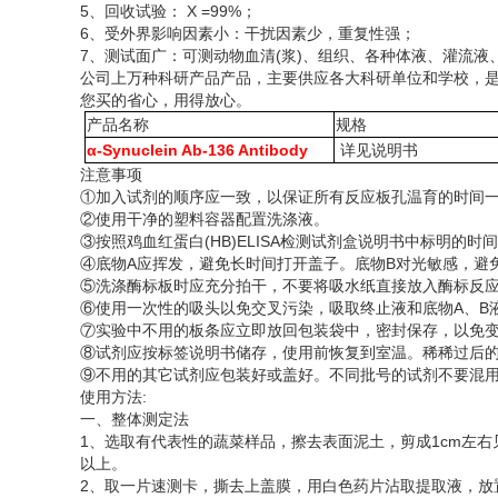
5、回收试验： X =99%；
6、受外界影响因素小：干扰因素少，重复性强；
7、测试面广：可测动物血清(浆)、组织、各种体液、灌流
公司上万种科研产品产品，主要供应各大科研单位和学校，
您买的省心，用得放心。
产品名称
规格
α-Synuclein Ab-136 Antibody
详见说明书
注意事项
①加入试剂的顺序应一致，以保证所有反应板孔温育的时间
②使用干净的塑料容器配置洗涤液。
③按照鸡血红蛋白(HB)ELISA检测试剂盒说明书中标明的
④底物A应挥发，避免长时间打开盖子。底物B对光敏感，避
⑤洗涤酶标板时应充分拍干，不要将吸水纸直接放入酶标反
⑥使用一次性的吸头以免交叉污染，吸取终止液和底物A、B
⑦实验中不用的板条应立即放回包装袋中，密封保存，以免
⑧试剂应按标签说明书储存，使用前恢复到室温。稀稀过后
⑨不用的其它试剂应包装好或盖好。不同批号的试剂不要混
使用方法
:
一、整体测定法
1、选取有代表性的蔬菜样品，擦去表面泥土，剪成1cm左右见
以上。
2、取一片速测卡，撕去上盖膜，用白色药片沾取提取液，放置1