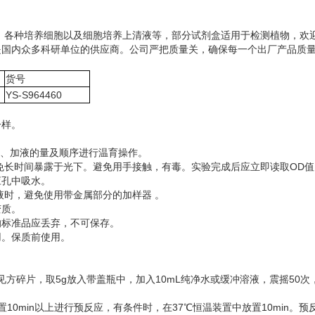
液、各种培养细胞以及细胞培养上清液等，部分试剂盒适用于检测植物，欢
是国内众多科研单位的供应商。公司严把质量关，确保每一个出厂产品质
货号
YS-S964460
一样。
时间、加液的量及顺序进行温育操作。
免长时间暴露于光下。避免用手接触，有毒。实验完成后应立即读取OD值
应孔中吸水。
液时，避免使用带金属部分的加样器 。
变质。
的标准品应丢弃，不可保存。
用。保质前使用。
方碎片，取5g放入带盖瓶中，加入10mL纯净水或缓冲溶液，震摇50次，
0min以上进行预反应，有条件时，在37℃恒温装置中放置10min。预