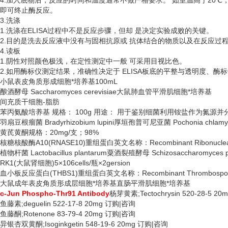
4.加入底物后，反应的时间和温度通常不做严格要求。 如室温高于20℃
即可终止酶反应。
3.洗涤
1.洗涤在ELISA过程中不是反应步骤，但却 是决定实验成败的关键。
2.目的是洗去反应液中没有与固相抗原或 抗体结合的物质以及在反应过
4.读板
1.阴性对照颜色极浅，在定性测定中一般 可采用目视比色。
2.如用酶标仪测定结果，准确性决定于 ELISA板底的平整与透明度、酶
小鼠表皮角质形成细胞*培养基
100mL
酿酒酵母
Saccharomyces cerevisiae大鼠肺血管平滑肌细胞*培养基
间充质干细胞
-脂肪
苯丙氨酸培养基
规格：
100g 用途： 用于鉴别细菌利用铵盐作为氮源
羽扇豆根瘤菌
Bradyrhizobium lupini厚垣孢普可尼亚菌 Pochonia chlamyd
黄芪黄酮规格：
20mg/支；98%
核糖核酸酶
A10(RNASE10)重组蛋白英文名称：Recombinant Ribonucleas
植物杆菌
Lactobacillus plantarum粟酒裂殖酵母 Schizosaccharomyces 
RK1(大鼠肾细胞)5×106cells/瓶×2gersion
血小板反应蛋白
(THBS1)重组蛋白英文名称：Recombinant Thrombospond
大鼠成年表皮角质形成层细胞*培养基直肠平滑肌细胞*培养基
c-Jun Phospho-Thr91 Antibody
杨芽黄素
;Tectochrysin 520-28-5 
鱼藤素
;deguelin 522-17-8 20mg 订购|咨询
鱼藤酮
;Rotenone 83-79-4 20mg 订购|咨询
异银杏双黄酮
;Isoginkgetin 548-19-6 20mg 订购|咨询