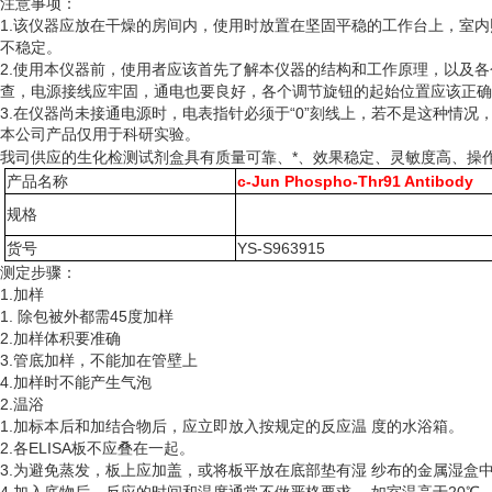
注意事项：
1.该仪器应放在干燥的房间内，使用时放置在坚固平稳的工作台上，室
不稳定。
2.使用本仪器前，使用者应该首先了解本仪器的结构和工作原理，以及
查，电源接线应牢固，通电也要良好，各个调节旋钮的起始位置应该正确
3.在仪器尚未接通电源时，电表指针必须于“0”刻线上，若不是这种情
本公司产品仅用于科研实验。
我司供应的生化检测试剂盒具有质量可靠、*、效果稳定、灵敏度高、操
产品名称
c-Jun Phospho-Thr91 Antibody
规格
货号
YS-S963915
测定步骤：
1.加样
1. 除包被外都需45度加样
2.加样体积要准确
3.管底加样，不能加在管壁上
4.加样时不能产生气泡
2.温浴
1.加标本后和加结合物后，应立即放入按规定的反应温 度的水浴箱。
2.各ELISA板不应叠在一起。
3.为避免蒸发，板上应加盖，或将板平放在底部垫有湿 纱布的金属湿盒