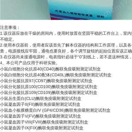
注意事项：
1.该仪器应放在干燥的房间内，使用时放置在坚固平稳的工作台上，室
不稳定。
2.使用本仪器前，使用者应该首先了解本仪器的结构和工作原理，以及
查，电源接线应牢固，通电也要良好，各个调节旋钮的起始位置应该正确
3.在仪器尚未接通电源时，电表指针必须于“0”刻线上，若不是这种情
、
4
本公司产品仅用于科研实验。
小鼠白细胞分化抗原
40(CD40)酶联免疫吸附测定试剂盒
小鼠白细胞分化抗原
40配体(CD40L)酶联免疫吸附测定试剂盒
小鼠分化簇抗原
97(CD97)酶联免疫吸附测定试剂盒
小鼠分化簇抗原
100(CD100)酶联免疫吸附测定试剂盒
小鼠分化簇抗原
109(CD109)酶联免疫吸附测定试剂盒
小鼠丛生蛋白
(CLU)酶联免疫吸附测定试剂盒
小鼠凝血因子
II(FII)酶联免疫吸附测定试剂盒
小鼠血小板膜糖蛋白
IV (GP4/CD36)酶联免疫吸附测定试剂盒
小鼠凝血因子
V(FV)酶联免疫吸附测定试剂盒
小鼠凝血因子
VIII(FVIII)酶联免疫吸附测定试剂盒
小鼠凝血因子
IX(FIX)酶联免疫吸附测定试剂盒