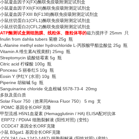
小鼠凝血因子
X(FX)酶联免疫吸附测定试剂盒
小鼠凝血因子
XII(FXII)酶联免疫吸附测定试剂盒
小鼠凝血因子
XIII B(F13B)酶联免疫吸附测定试剂盒
小鼠丝切蛋白
1(CFL1)酶联免疫吸附测定试剂盒
小鼠丝切蛋白
2(CFL2)酶联免疫吸附测定试剂盒
ATP酶测试盒测细胞膜、线粒体、微粒体等的
磁力搅拌子
25mm 只
Inulin from dahlia tubers 菊糖 25g 瓶
L-Alanine methyl ester hydrochloride L-丙胺酸甲酯盐酸盐 25g 瓶
Vitamin A 维生素A(视黄醇) 25mg 瓶
Streptomycin 硫酸链霉素 5g 瓶
Citric acid 柠檬酸 100g 瓶
Ponceau S 丽春红S 10g 瓶
Eosin Y 伊红Y (水溶) 10g 瓶
Piperine 胡椒碱 5g 瓶
Sanguinarine chloride 化血根碱 5578-73-4 20mg
多肽及蛋白质
Solar Fluor 750（效果同Alexa Fluor 750） 5 mg 支
POMC 基因全长ORF克隆
甲型流感
H5N1血凝素 (Hemagglutinin / HA) ELISA配对抗体
ERP72 / PDIA4 细胞裂解液 (阳性对照) (变性)
CCDC47 基因全长ORF克隆
小鼠
B3gat1 基因全长ORF克隆
COL2A1 (aa 1242-1487) 细胞裂解液 (阳性对照) (变性)