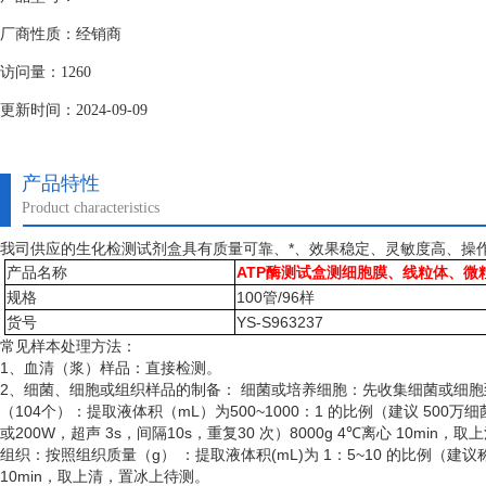
厂商性质：经销商
访问量：1260
更新时间：2024-09-09
产品特性
Product characteristics
我司供应的生化检测试剂盒具有质量可靠、*、效果稳定、灵敏度高、操
产品名称
ATP酶测试盒测细胞膜、线粒体、微
规格
100管/96样
货号
YS-S963237
常见样本处理方法：
1、血清（浆）样品：直接检测。
2、细菌、细胞或组织样品的制备： 细菌或培养细胞：先收集细菌或细
（
104个）：提取液体积（mL）为500~1000：1 的比例（建议 50
或200W，超声 3s，间隔10s，重复30 次）8000g 4℃离心 10min
组织：按照组织质量（
g） ：提取液体积(mL)为 1：5~10 的比例（建
10min，取上清，置冰上待测。