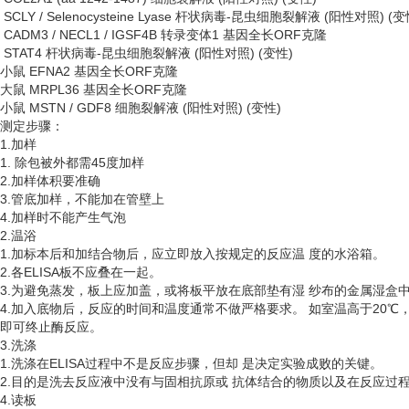
SCLY / Selenocysteine Lyase 杆状病毒-昆虫细胞裂解液 (阳性对照) (变
CADM3 / NECL1 / IGSF4B 转录变体1 基因全长ORF克隆
STAT4 杆状病毒-昆虫细胞裂解液 (阳性对照) (变性)
小鼠
EFNA2 基因全长ORF克隆
大鼠
MRPL36 基因全长ORF克隆
小鼠
MSTN / GDF8 细胞裂解液 (阳性对照) (变性)
测定步骤：
1.加样
1. 除包被外都需45度加样
2.加样体积要准确
3.管底加样，不能加在管壁上
4.加样时不能产生气泡
2.温浴
1.加标本后和加结合物后，应立即放入按规定的反应温 度的水浴箱。
2.各ELISA板不应叠在一起。
3.为避免蒸发，板上应加盖，或将板平放在底部垫有湿 纱布的金属湿盒
4.加入底物后，反应的时间和温度通常不做严格要求。 如室温高于20℃
即可终止酶反应。
3.洗涤
1.洗涤在ELISA过程中不是反应步骤，但却 是决定实验成败的关键。
2.目的是洗去反应液中没有与固相抗原或 抗体结合的物质以及在反应过
4.读板