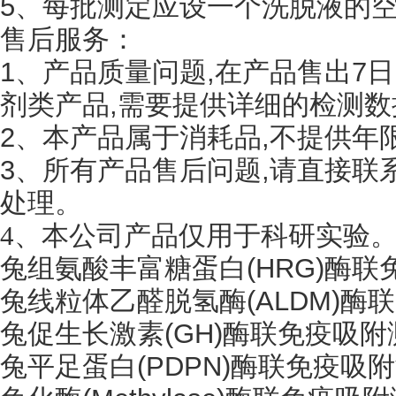
5、每批测定应设一个洗脱液的
售后服务：
1、产品质量问题,在产品售出7
剂类产品,需要提供详细的检测数
2、本产品属于消耗品,不提供年
3、所有产品售后问题,请直接联
处理。
4
、
本公司产品仅用于科研实验
兔组氨酸丰富糖蛋白
(HRG)酶
兔线粒体乙醛脱氢酶
(ALDM)
兔促生长激素
(GH)酶联免疫吸
兔平足蛋白
(PDPN)酶联免疫吸