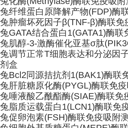
兔化酶
(Methylase)酶联免疫
兔纤维蛋白原降解产物
(FDP)
兔肿瘤坏死因子
β(TNF-β)酶
兔
GATA结合蛋白1(GATA1)
兔肌醇
-3-激酶催化亚基σ肽(PI
兔调节正常
T细胞表达和分泌因子
剂盒
兔
Bcl2同源拮抗剂1(BAK1)
兔肝脏糖原化酶
(PYGL)酶联
兔唾液酸乙酰酯酶
(SIAE)酶
兔脂质运载蛋白
1(LCN1)酶联
兔促卵泡素
(FSH)酶联免疫吸附
兔细胞外基质糖蛋白
(MEPE)