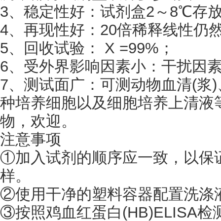
3、稳定性好：试剂盒2～8℃存
4、再现性好：20倍稀释线性仍
5、回收试验： X =99%；
6、受外界影响因素小：干扰因
7、测试面广：可测动物血清(浆
种培养细胞以及细胞培养上清液
物，欢迎。
注意事项
①加入试剂的顺序应一致，以保
样。
②使用干净的塑料容器配置洗涤
③按照鸡血红蛋白(HB)ELIS