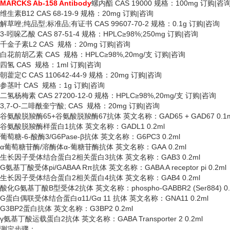
MARCKS Ab-158 Antibody
螺内酯
CAS 19000 规格：100mg 订购|咨
维生素
B12 CAS 68-19-9 规格：20mg 订购|咨询
解草唑
;纯品型;标准品;有证书 CAS 99607-70-2 规格：0.1g 订购|咨询
3-吲哚乙酸 CAS 87-51-4 规格：HPLC≥98%;250mg 订购|咨询
千金子素
L2 CAS 规格：20mg 订购|咨询
白花前胡乙素
CAS 规格：HPLC≥98%,20mg/支 订购|咨询
四氢
CAS 规格：1ml 订购|咨询
朝藿定
C CAS 110642-44-9 规格：20mg 订购|咨询
参茎叶
CAS 规格：1g 订购|咨询
二氢杨梅素
CAS 27200-12-0 规格：HPLC≥98%,20mg/支 订购|咨询
3,7-O-二啡酰奎宁酸; CAS 规格：20mg 订购|咨询
谷氨酸脱羧酶
65+谷氨酸脱羧酶67抗体 英文名称：GAD65 + GAD67 0.1m
谷氨酸脱羧酶样蛋白
1抗体 英文名称：GADL1 0.2ml
葡萄糖
-6-酸酶3/G6Pase-β抗体 英文名称：G6PC3 0.2ml
α葡萄糖苷酶/溶酶体α-葡糖苷酶抗体 英文名称：GAA 0.2ml
生长因子受体结合蛋白
2相关蛋白3抗体 英文名称：GAB3 0.2ml
G氨基丁酸受体pi/GABAA Rπ抗体 英文名称：GABA A receptor pi 0.2ml
生长因子受体结合蛋白
2相关蛋白4抗体 英文名称：GAB4 0.2ml
酸化
G氨基丁酸B型受体2抗体 英文名称：phospho-GABBR2 (Ser884) 0.
G蛋白偶联受体结合蛋白α11/Gα 11 抗体 英文名称：GNA11 0.2ml
G3BP2蛋白抗体 英文名称：G3BP2 0.2ml
γ氨基丁酸运载蛋白2抗体 英文名称：GABA Transporter 2 0.2ml
测定步骤：