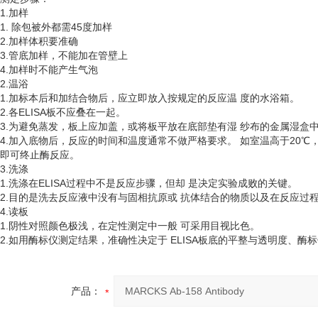
1.加样
1. 除包被外都需45度加样
2.加样体积要准确
3.管底加样，不能加在管壁上
4.加样时不能产生气泡
2.温浴
1.加标本后和加结合物后，应立即放入按规定的反应温 度的水浴箱。
2.各ELISA板不应叠在一起。
3.为避免蒸发，板上应加盖，或将板平放在底部垫有湿 纱布的金属湿盒
4.加入底物后，反应的时间和温度通常不做严格要求。 如室温高于20℃
即可终止酶反应。
3.洗涤
1.洗涤在ELISA过程中不是反应步骤，但却 是决定实验成败的关键。
2.目的是洗去反应液中没有与固相抗原或 抗体结合的物质以及在反应过
4.读板
1.阴性对照颜色极浅，在定性测定中一般 可采用目视比色。
2.如用酶标仪测定结果，准确性决定于 ELISA板底的平整与透明度、酶
产品：