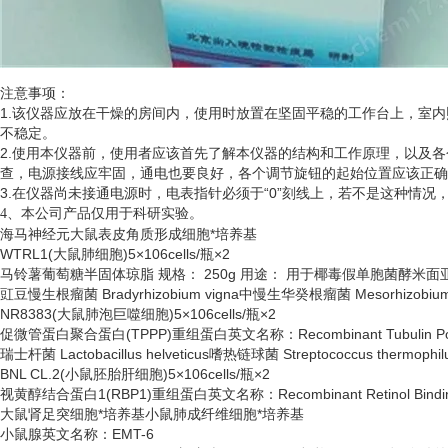
注意事项：
1.该仪器应放在干燥的房间内，使用时放置在坚固平稳的工作台上，室
不稳定。
2.使用本仪器前，使用者应该首先了解本仪器的结构和工作原理，以及
查，电源接线应牢固，通电也要良好，各个调节旋钮的起始位置应该正确
3.在仪器尚未接通电源时，电表指针必须于“0”刻线上，若不是这种情
、
4
本公司产品仅用于科研实验。
海马神经元大鼠表皮角质形成细胞*培养基
WTRL1(大鼠肺细胞)5×106cells/瓶×2
马铃薯葡萄糖半固体琼脂
规格：
250g 用途： 用于椰毒假单胞菌酵米
豇豆慢生根瘤菌
Bradyrhizobium vigna中慢生华癸根瘤菌 Mesorhizobium 
NR8383(大鼠肺泡巨噬细胞)5×106cells/瓶×2
促微管蛋白聚合蛋白
(TPPP)重组蛋白英文名称：Recombinant Tubulin Polyme
瑞士杆菌
Lactobacillus helveticus嗜热链球菌 Streptococcus thermophil
BNL CL.2(小鼠胚胎肝细胞)5×106cells/瓶×2
视黄醇结合蛋白
1(RBP1)重组蛋白英文名称：Recombinant Retinol Binding Pr
大鼠肾足突细胞*培养基小鼠肺成纤维细胞*培养基
小鼠腺英文名称：
EMT-6