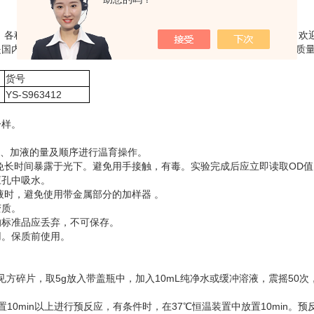
液、各种培养细胞以及细胞培养上清液等，部分试剂盒适用于检测植物，欢
是国内众多科研单位的供应商。公司严把质量关，确保每一个出厂产品质
货号
YS-S963412
一样。
时间、加液的量及顺序进行温育操作。
免长时间暴露于光下。避免用手接触，有毒。实验完成后应立即读取OD值
应孔中吸水。
液时，避免使用带金属部分的加样器 。
变质。
的标准品应丢弃，不可保存。
用。保质前使用。
方碎片，取5g放入带盖瓶中，加入10mL纯净水或缓冲溶液，震摇50次，
0min以上进行预反应，有条件时，在37℃恒温装置中放置10min。预