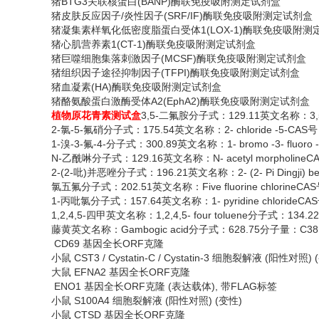
猪
BTG3关联核蛋白(BANP)酶联免疫吸附测定试剂盒
猪皮肤反应因子
/炎性因子(SRF/IF)酶联免疫吸附测定试剂盒
猪凝集素样氧化低密度脂蛋白受体
1(LOX-1)酶联免疫吸附
猪心肌营养素
1(CT-1)酶联免疫吸附测定试剂盒
猪巨噬细胞集落刺激因子
(MCSF)酶联免疫吸附测定试剂盒
猪组织因子途径抑制因子
(TFPI)酶联免疫吸附测定试剂盒
猪血凝素
(HA)酶联免疫吸附测定试剂盒
猪酪氨酸蛋白激酶受体
A2(EphA2)酶联免疫吸附测定试剂盒
植物原花青素测试盒
3,5-二氟胺分子式：129.11英文名称：3,5-
2-氯-5-氟硝分子式：175.54英文名称：2- chloride -5-CAS
1-溴-3-氟-4-分子式：300.89英文名称：1- bromo -3- fluoro 
N-乙酰啉分子式：129.16英文名称：N- acetyl morpholineC
2-(2-吡)并恶唑分子式：196.21英文名称：2- (2- Pi Dingji) 
氯五氟分子式：
202.51英文名称：Five fluorine chlorine
1-丙吡氯分子式：157.64英文名称：1- pyridine chlorideCA
1,2,4,5-四甲英文名称：1,2,4,5- four toluene分子式：134
藤黄英文名称：
Gambogic acid分子式：628.75分子量：C38
CD69 基因全长ORF克隆
小鼠
CST3 / Cystatin-C / Cystatin-3 细胞裂解液 (阳性对照)
大鼠
EFNA2 基因全长ORF克隆
ENO1 基因全长ORF克隆 (表达载体), 带FLAG标签
小鼠
S100A4 细胞裂解液 (阳性对照) (变性)
小鼠
CTSD 基因全长ORF克隆