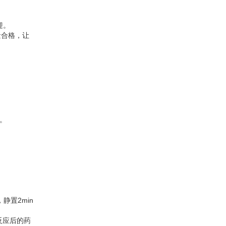
迎。
量合格，让
。
静置2min
反应后的药