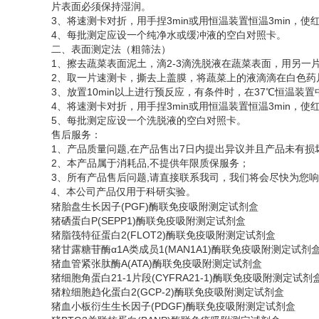
片表面必须保持湿润。
3、将速测卡对折，用手捏3min或用恒温装置恒温3min
4、每批测定应设一个纯净水或缓冲液的空白对照卡。
二、表面测定法（粗筛法）
1、擦去蔬菜表面泥土，滴2-3滴洗脱液在蔬菜表面，用另一
2、取一片速测卡，撕去上盖膜，将蔬菜上的液滴滴在白色药
3、放置10min以上进行预反应，有条件时，在37℃恒温装置
4、将速测卡对折，用手捏3min或用恒温装置恒温3min
5、每批测定应设一个洗脱液的空白对照卡。
售后服务：
1、产品质量问题,在产品售出7日内提出异议并且产品未有损
2、本产品属于消耗品,不提供年限质保服务；
3、所有产品售后问题,请直接联系我司，我们将会尽快为您
、
4
本公司产品仅用于科研实验。
猪胎盘生长因子
(PGF)酶联免疫吸附测定试剂盒
猪硒蛋白
P(SEPP1)酶联免疫吸附测定试剂盒
猪脂筏特征蛋白
2(FLOT2)酶联免疫吸附测定试剂盒
猪甘露糖苷酶
α1A类成员1(MAN1A1)酶联免疫吸附测定试剂
猪血管紧张肽酶
A(ATA)酶联免疫吸附测定试剂盒
猪细胞角蛋白
21-1片段(CYFRA21-1)酶联免疫吸附测定试
猪粒细胞趋化蛋白
2(GCP-2)酶联免疫吸附测定试剂盒
猪血小板衍生生长因子
(PDGF)酶联免疫吸附测定试剂盒