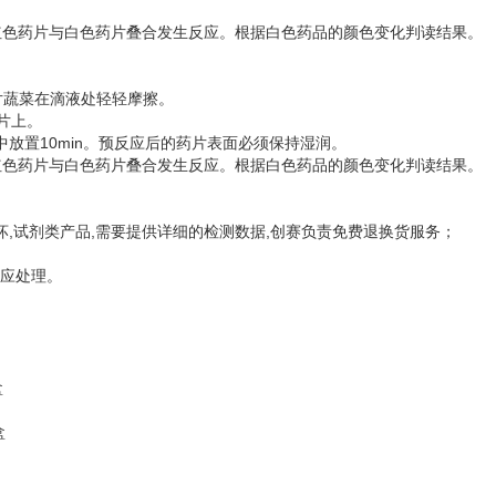
，使红色药片与白色药片叠合发生反应。根据白色药品的颜色变化判读结果。
片蔬菜在滴液处轻轻摩擦。
片上。
中放置10min。预反应后的药片表面必须保持湿润。
，使红色药片与白色药片叠合发生反应。根据白色药品的颜色变化判读结果。
坏,试剂类产品,需要提供详细的检测数据,创赛负责免费退换货服务；
响应处理。
盒
剂盒