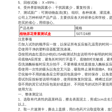
5、回收试验： X =99%；
6、受外界影响因素小：干扰因素少，重复性强；
7、测试面广：可测动物血清(浆)、组织、各种体液、灌流
公司上万种科研产品产品，主要供应各大科研单位和学校，
您买的省心，用得放心。
产品名称
规格
植物原花青素测试盒
50T/24样
注意事项
①加入试剂的顺序应一致，以保证所有反应板孔温育的时间
②使用干净的塑料容器配置洗涤液。
③按照鸡血红蛋白(HB)ELISA检测试剂盒说明书中标明的
④底物A应挥发，避免长时间打开盖子。底物B对光敏感，避
⑤洗涤酶标板时应充分拍干，不要将吸水纸直接放入酶标反
⑥使用一次性的吸头以免交叉污染，吸取终止液和底物A、B
⑦实验中不用的板条应立即放回包装袋中，密封保存，以免
⑧试剂应按标签说明书储存，使用前恢复到室温。稀稀过后
⑨不用的其它试剂应包装好或盖好。不同批号的试剂不要混
使用方法
:
一、整体测定法
1、选取有代表性的蔬菜样品，擦去表面泥土，剪成1cm左右见
以上。
2、取一片速测卡，撕去上盖膜，用白色药片沾取提取液，放置1