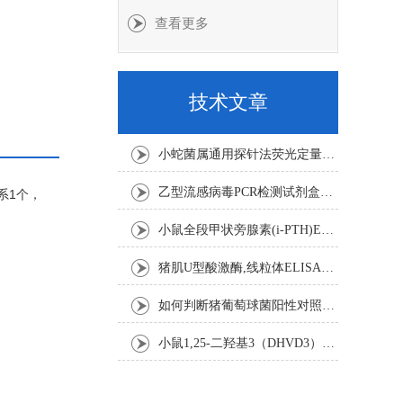
查看更多
技术文章
小蛇菌属通用探针法荧光定量PCR试剂盒实验注意事项
乙型流感病毒PCR检测试剂盒反应五要素
水系1个，
小鼠全段甲状旁腺素(i-PTH)ELISA试剂盒操作步骤
猪肌U型酸激酶,线粒体ELISA试剂盒注意事项
如何判断猪葡萄球菌阳性对照是否失效
小鼠1,25-二羟基3（DHVD3）elisa试剂盒操作步骤