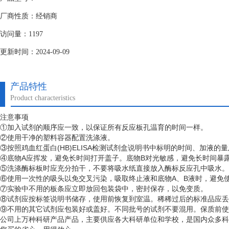
厂商性质：经销商
访问量：1197
更新时间：2024-09-09
产品特性
Product characteristics
注意事项
①加入试剂的顺序应一致，以保证所有反应板孔温育的时间一样。
②使用干净的塑料容器配置洗涤液。
③按照鸡血红蛋白(HB)ELISA检测试剂盒说明书中标明的时间、加液的
④底物A应挥发，避免长时间打开盖子。底物B对光敏感，避免长时间暴
⑤洗涤酶标板时应充分拍干，不要将吸水纸直接放入酶标反应孔中吸水。
⑥使用一次性的吸头以免交叉污染，吸取终止液和底物A、B液时，避免使
⑦实验中不用的板条应立即放回包装袋中，密封保存，以免变质。
⑧试剂应按标签说明书储存，使用前恢复到室温。稀稀过后的标准品应丢
⑨不用的其它试剂应包装好或盖好。不同批号的试剂不要混用。保质前使
公司上万种科研产品产品，主要供应各大科研单位和学校，是国内众多科