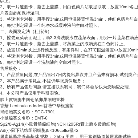
以上。
2、取一片速测卡，撕去上盖膜，用白色药片沾取提取液，放置10min以
片表面必须保持湿润。
3、将速测卡对折，用手捏3min或用恒温装置恒温3min，使红色药片
4、每批测定应设一个纯净水或缓冲液的空白对照卡。
二、表面测定法（粗筛法）
1、擦去蔬菜表面泥土，滴2-3滴洗脱液在蔬菜表面，用另一片蔬菜在滴
2、取一片速测卡，撕去上盖膜，将蔬菜上的液滴滴在白色药片上。
3、放置10min以上进行预反应，有条件时，在37℃恒温装置中放置10
4、将速测卡对折，用手捏3min或用恒温装置恒温3min，使红色药片
5、每批测定应设一个洗脱液的空白对照卡。
售后服务：
1、产品质量问题,在产品售出7日内提出异议并且产品未有损坏,试剂类产
2、本产品属于消耗品,不提供年限质保服务；
3、所有产品售后问题,请直接联系我司，我们将会尽快为您响应处理。
、
4
本公司产品仅用于科研实验。
肺上皮细胞中国仓鼠卵巢细胞亚株
香菇
Lentinula edodes苜蓿中华根瘤菌
胃细胞英文名称：
SGC-7901
小鼠腺英文名称：
EMT-6
Sp2/0-Ag14(小鼠骨髓瘤细胞)NCI-H295R(肾上腺皮质腺细胞)
A9(小鼠下结缔组织细胞)5×106cells/瓶×2
尿素琼脂培养基基础
规格：
250g 用途： 用于鉴别肠道菌尿素酶试验