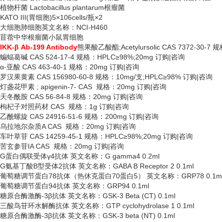
植物杆菌
Lactobacillus plantarum根瘤菌
KATO III(胃细胞)5×106cells/瓶×2
大细胞肺细胞英文名称：
NCI-H460
苜蓿中华根瘤菌小鼠胃细胞
IKK-β Ab-199 Antibody
熊果酸乙酸酯
;Acetylursolic CAS 7372-30
蝙蝠葛碱
CAS 524-17-4 规格：HPLC≥98%;20mg 订购|咨询
α-亚酸 CAS 463-40-1 规格：20mg 订购|咨询
罗汉果黄素
CAS 156980-60-8 规格：10mg/支;HPLC≥98% 订购|咨询
灯盏花甲素
; apigenin-7- CAS 规格：20mg 订购|咨询
天冬酰胺
CAS 56-84-8 规格：20mg 订购|咨询
枸杞子对照药材
CAS 规格：1g 订购|咨询
乙酰螺旋
CAS 24916-51-6 规格：200mg 订购|咨询
乌拉地尔杂质
A CAS 规格：20mg 订购|咨询
车叶草苷
CAS 14259-45-1 规格：HPLC≥98%;20mg 订购|咨询
苦玄参苷
IA CAS 规格：20mg 订购|咨询
G蛋白偶联受体γ4抗体 英文名称：G gamma4 0.2ml
G氨基丁酸B型受体2抗体 英文名称：GABA B Receptor 2 0.1ml
葡萄糖调节蛋白
78抗体（热休克蛋白70蛋白5） 英文名称：GRP78 0.1m
葡萄糖调节蛋白
94抗体 英文名称：GRP94 0.1ml
糖原合酶激酶
-3β抗体 英文名称：GSK-3 Beta (CT) 0.1ml
三酸鸟苷环水解酶抗体
英文名称：
GTP cyclohydrolase 1 0.1ml
糖原合酶激酶
-3β抗体 英文名称：GSK-3 beta (NT) 0.1ml