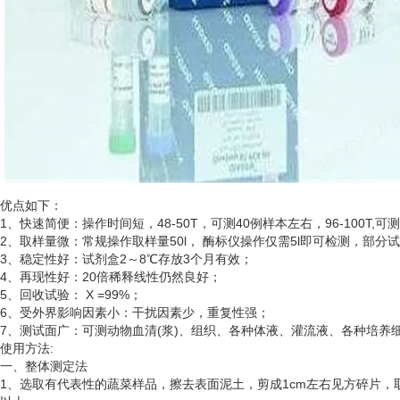
优点如下：
1、快速简便：操作时间短，48-50T，可测40例样本左右，96-100T,可
2、取样量微：常规操作取样量50l， 酶标仪操作仅需5l即可检测，部分
3、稳定性好：试剂盒2～8℃存放3个月有效；
4、再现性好：20倍稀释线性仍然良好；
5、回收试验： X =99%；
6、受外界影响因素小：干扰因素少，重复性强；
7、测试面广：可测动物血清(浆)、组织、各种体液、灌流液、各种培
使用方法
:
一、整体测定法
1、选取有代表性的蔬菜样品，擦去表面泥土，剪成1cm左右见方碎片，取5