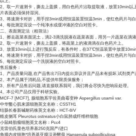
以上。
2、取一片速测卡，撕去上盖膜，用白色药片沾取提取液，放置10min以
片表面必须保持湿润。
3、将速测卡对折，用手捏3min或用恒温装置恒温3min，使红色药片
4、每批测定应设一个纯净水或缓冲液的空白对照卡。
二、表面测定法（粗筛法）
1、擦去蔬菜表面泥土，滴2-3滴洗脱液在蔬菜表面，用另一片蔬菜在滴
2、取一片速测卡，撕去上盖膜，将蔬菜上的液滴滴在白色药片上。
3、放置10min以上进行预反应，有条件时，在37℃恒温装置中放置10
4、将速测卡对折，用手捏3min或用恒温装置恒温3min，使红色药片
5、每批测定应设一个洗脱液的空白对照卡。
售后服务：
1、产品质量问题,在产品售出7日内提出异议并且产品未有损坏,试剂类产
2、本产品属于消耗品,不提供年限质保服务；
3、所有产品售后问题,请直接联系我司，我们将会尽快为您响应处理。
、
4
本公司产品仅用于科研实验。
MCF-7 [MCF7], 腺细胞系宇佐美曲霉变种 Aspergillus usamii var.
中华鳖心肌来源细胞英文名称：
CSSTH1
结肠长春新碱耐药株英文名称：
HCT-8/V
糙皮侧耳
Pleurotus ostreatus小白鼠肺成纤维样细胞
小鼠畸胎瘤细胞英文名称：
Pcc4
克雷伯氏显色培养基
250克国产/进口
角膜内皮细胞*培养基亚膜汉逊酵母
Hansenula subpolliculosa