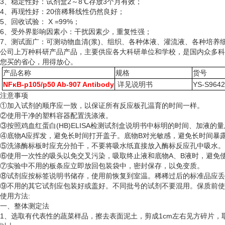
3、稳定性好：试剂盒2～8℃存放3个月有效；
4、再现性好：20倍稀释线性仍然良好；
5、回收试验： X =99%；
6、受外界影响因素小：干扰因素少，重复性强；
7、测试面广：可测动物血清(浆)、组织、各种体液、灌流液、各种培
公司上万种科研产品产品，主要供应各大科研单位和学校，是国内众多科
您买的省心，用得放心。
产品名称
规格
货号
NFκB-p105/p50 Ab-907 Antibody
详见说明书
YS-S964
注意事项
①加入试剂的顺序应一致，以保证所有反应板孔温育的时间一样。
②使用干净的塑料容器配置洗涤液。
③按照鸡血红蛋白(HB)ELISA检测试剂盒说明书中标明的时间、加液的
④底物A应挥发，避免长时间打开盖子。底物B对光敏感，避免长时间暴
⑤洗涤酶标板时应充分拍干，不要将吸水纸直接放入酶标反应孔中吸水。
⑥使用一次性的吸头以免交叉污染，吸取终止液和底物A、B液时，避免使
⑦实验中不用的板条应立即放回包装袋中，密封保存，以免变质。
⑧试剂应按标签说明书储存，使用前恢复到室温。稀稀过后的标准品应丢
⑨不用的其它试剂应包装好或盖好。不同批号的试剂不要混用。保质前使
使用方法
:
一、整体测定法
1、选取有代表性的蔬菜样品，擦去表面泥土，剪成1cm左右见方碎片，取5