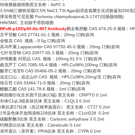
转移胰腺腺细胞英文名称：
AsPC-1
3.5%钠三糖铁琼脂/3.5% NaC1 TSI Agar副溶血弧菌生化试验鉴别250
厚垣孢普可尼亚菌
Pochonia chlamydosporaLS-174T(结肠腺细胞)
HAVSMC, 主动脉平滑肌细胞
NFκB-p105/p50 Ab-907 Antibody
鹅去氧胆酸
CAS 474-25-9 规格：H
京平苷酸
CAS 27741-01-1 规格：20mg 订购|咨询
金银花
CAS 规格：0.5g 订购|咨询
高乌甲素
;Lappaconitin CAS 97792-45-5 规格：20mg 订购|咨询
七叶皂苷钠
CAS 20977-05-3 规格：20mg 订购|咨询
伊维菌素
对照品
CAS 规格：100mg;91.0％ 订购|咨询
曲克芦丁
CAS 7085-55-4 规格：HPLC≥98%;100mg 订购|咨询
酸枣仁皂苷
B CAS 55466-05-2 规格：20mg 订购|咨询
远志口山；远志山
III CAS 规格：HPLC≥98%,20mg/支 订购|咨询
络石苷
CAS 33464-71-0 规格：20mg 订购|咨询
醋酸乙酯
CAS 141-78-6 规格：1ml 订购|咨询
畸胎瘤衍化生长因子抗体
(C端) 英文名称：CRIPTO 0.1ml
补体
C1qL3链多肽抗体 英文名称：C1QL3 0.2ml
/睾抗原27抗体（高迁移率族蛋白） 英文名称：CT27 0.2ml
1号染色体开放阅读框228抗体 英文名称：C1orf228 0.2ml
碳酸酐酶
3抗体 英文名称：Carbonic anhydrase 3 0.2ml
钙网蛋白抗体
英文名称：
Calreticulin 0.1ml
亲环蛋白（亲环素）
PPIA抗体 英文名称：CYPA 0.1ml