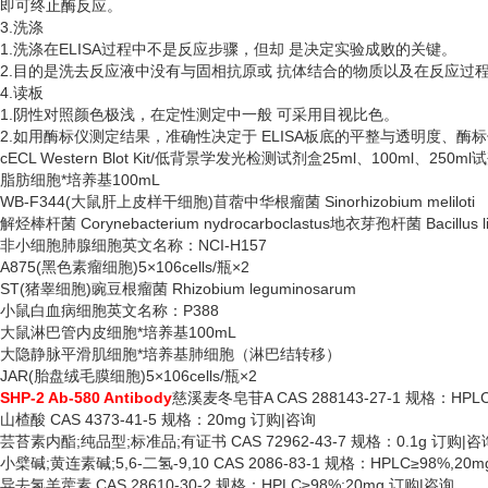
即可终止酶反应。
3.洗涤
1.洗涤在ELISA过程中不是反应步骤，但却 是决定实验成败的关键。
2.目的是洗去反应液中没有与固相抗原或 抗体结合的物质以及在反应过
4.读板
1.阴性对照颜色极浅，在定性测定中一般 可采用目视比色。
2.如用酶标仪测定结果，准确性决定于 ELISA板底的平整与透明度、酶
cECL Western Blot Kit/低背景学发光检测试剂盒25ml、100ml、250ml
脂肪细胞*培养基
100mL
WB-F344(大鼠肝上皮样干细胞)苜蓿中华根瘤菌 Sinorhizobium meliloti
解烃棒杆菌
Corynebacterium nydrocarboclastus地衣芽孢杆菌 Bacillus li
非小细胞肺腺细胞英文名称：
NCI-H157
A875(黑色素瘤细胞)5×106cells/瓶×2
ST(猪睾细胞)豌豆根瘤菌 Rhizobium leguminosarum
小鼠白血病细胞英文名称：
P388
大鼠淋巴管内皮细胞*培养基
100mL
大隐静脉平滑肌细胞*培养基肺细胞（淋巴结转移）
JAR(胎盘绒毛膜细胞)5×106cells/瓶×2
SHP-2 Ab-580 Antibody
慈溪麦冬皂苷
A CAS 288143-27-1 规格：HP
山楂酸
CAS 4373-41-5 规格：20mg 订购|咨询
芸苔素内酯
;纯品型;标准品;有证书 CAS 72962-43-7 规格：0.1g 订购|咨
小檗碱
;黄连素碱;5,6-二氢-9,10 CAS 2086-83-1 规格：HPLC≥98%,20
异去氢羊藿素
CAS 28610-30-2 规格：HPLC≥98%;20mg 订购|咨询