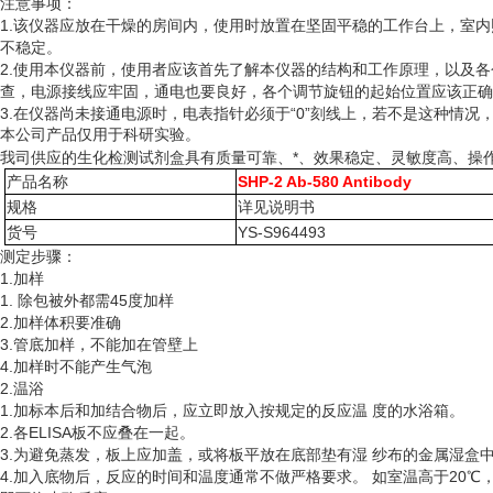
注意事项：
1.该仪器应放在干燥的房间内，使用时放置在坚固平稳的工作台上，室
不稳定。
2.使用本仪器前，使用者应该首先了解本仪器的结构和工作原理，以及
查，电源接线应牢固，通电也要良好，各个调节旋钮的起始位置应该正确
3.在仪器尚未接通电源时，电表指针必须于“0”刻线上，若不是这种情
本公司产品仅用于科研实验。
我司供应的生化检测试剂盒具有质量可靠、*、效果稳定、灵敏度高、操
产品名称
SHP-2 Ab-580 Antibody
规格
详见说明书
货号
YS-S964493
测定步骤：
1.加样
1. 除包被外都需45度加样
2.加样体积要准确
3.管底加样，不能加在管壁上
4.加样时不能产生气泡
2.温浴
1.加标本后和加结合物后，应立即放入按规定的反应温 度的水浴箱。
2.各ELISA板不应叠在一起。
3.为避免蒸发，板上应加盖，或将板平放在底部垫有湿 纱布的金属湿盒
4.加入底物后，反应的时间和温度通常不做严格要求。 如室温高于20℃