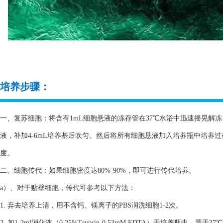
培养步骤：
一、复苏细胞：将含有1mL细胞悬液的冻存管在37℃水浴中迅速摇晃解冻，
液，补加4-6mL培养基后吹匀。然后将所有细胞悬液加入培养瓶中培养
度。
二、细胞传代：如果细胞密度达80%-90%，即可进行传代培养。
a）、对于贴壁细胞，传代可参考以下方法：
1. 弃去培养上清，用不含钙、镁离子的PBS润洗细胞1-2次。
2. 加1-2ml消化液（0.25%Trypsin-0.53mM EDTA）于培养瓶