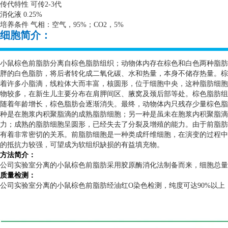
传代特性 可传
2-3
代
消化液
0.25%
培养条件 气相：空气，
95%
；
CO2
，
5%
细胞简介：
小鼠棕色前脂肪分离自棕色脂肪组织；动物体内存在棕色和白色两种脂肪
胖的白色脂肪，将后者转化成二氧化碳、水和热量，本身不储存热量。棕
着许多小脂滴，线粒体大而丰富，核圆形，位于细胞中央，这种脂肪细胞
物较多，在新生儿主要分布在肩胛间区、腋窝及颈后部等处。棕色脂肪组
随着年龄增长，棕色脂肪会逐渐消失。最终，动物体内只残存少量棕色脂
种是在胞浆内积聚脂滴的成熟脂肪细胞；另一种是虽未在胞浆内积聚脂滴
力；成熟的脂肪细胞呈圆形，已经失去了分裂及增殖的能力。由于前脂肪
有着非常密切的关系。前脂肪细胞是一种类成纤维细胞，在演变的过程中
的抵抗力较强，可望成为软组织缺损的有益填充物。
方法简介：
公司实验室分离的小鼠棕色前脂肪采用胶原酶消化法制备而来，细胞总量
质量检测：
公司实验室分离的小鼠棕色前脂肪经油红
O
染色检测，纯度可达
90%
以上