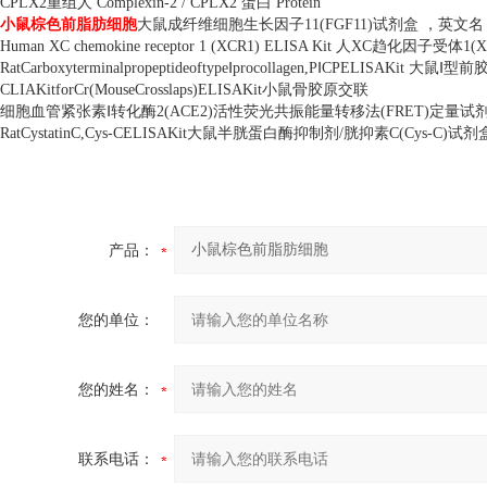
CPLX2
重组人
Complexin-2 / CPLX2
蛋白
Protein
小鼠棕色前脂肪细胞
大鼠成纤维细胞生长因子
11(FGF11)
试剂盒 ，英文名
Human XC chemokine receptor 1 (XCR1) ELISA Kit
人
XC
趋化因子受体
1(
RatCarboxyterminalpropeptideoftype
Ⅰ
procollagen,P
Ⅰ
CPELISAKit
大鼠Ⅰ型前
CLIAKitforCr(MouseCrosslaps)ELISAKit
小鼠骨胶原交联
细胞血管紧张素Ⅰ转化酶
2(ACE2)
活性荧光共振能量转移法
(FRET)
定量试
RatCystatinC,Cys-CELISAKit
大鼠半胱蛋白酶抑制剂
/
胱抑素
C(Cys-C)
试剂
产品：
您的单位：
您的姓名：
联系电话：