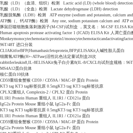
乳酸（
LD
）（血清、组织）检测
Lactic acid (LD) (whole blood) detection
乳酸（
LD
）（全血）检测
Lactate dehydrogenase (LDH) detection
乳酸脱氢酶（
LDH
）检测
ATP enzyme (sodium and potassium, calcium and
ATP
酶（、钙
ATP
酶）检测
Any one, sodium potassium calcium and
ATP en
豚鼠巨噬细胞集落刺激因子
(M-CSF)
试剂盒 ，英文名：
M-CSF ELISA Kit
Human apoptosis protease activating factor 1 (ICAD) ELISA Kit
人凋亡蛋白
Monkeymonocytechemotacticprotein1/monocytechemotacticandactivatingfa
96T/48T
进口分装
CLIAKitforBFP(Humanbasicfetoprotein,BFP)ELISAKit
人碱性胎儿蛋白
细菌氢
ATP
酶
(H+-ATPase)
活性比色法定量试剂盒
20
次
rabbitIerleukin8,IL-8ELISAKit
兔子白介素
8(IL-8/CXCL8)
试剂盒规格：
96T
MS4A12
蛋白抗体
核仁蛋白
10
抗体
CD59
重组食蟹猴
CD59 / CD59A / MAC-IP
蛋白
Protein
KT3 tag KT3 tag
标签抗原
0.5mgKT3 tag KT3 tag
标签抗原
CPLX2
重组人
Complexin-2 / CPLX2
蛋白
Protein
IL1R1 Protein Human
重组人
IL1R1 / CD121a
蛋白
IgG2a Protein Mouse
重组小鼠
IgG2a-Fc
蛋白
KT3 tag KT3 tag
标签抗原
0.5mgKT3 tag KT3 tag
标签抗原
IL1R1 Protein Human
重组人
IL1R1 / CD121a
蛋白
CD59
重组食蟹猴
CD59 / CD59A / MAC-IP
蛋白
Protein
IgG2a Protein Mouse
重组小鼠
IgG2a-Fc
蛋白