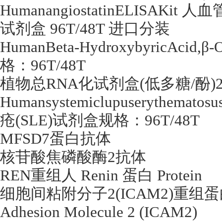
HumanangiostatinELISAKit
人血
试剂盒
96T/48T
进口分装
HumanBeta-HydroxybyricAcid,
β
-
格：
96T/48T
植物总
RNA
化试剂盒
(
低多糖
/
酚
)
Humansystemiclupuserythematos
疮
(SLE)
试剂盒规格：
96T/48T
MFSD7
蛋白抗体
核苷酸焦磷酸酶
2
抗体
REN
重组人
Renin
蛋白
Protein
细胞间粘附分子
2(ICAM2)
重组蛋
Adhesion Molecule 2 (ICAM2)