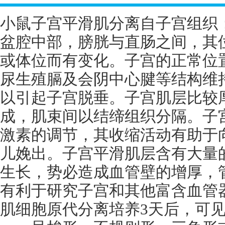
小鼠子宫平滑肌分离自子宫组织
盆腔中部，膀胱与直肠之间，其
或体位而有变化。子宫的正常位
尿生殖膈及会阴中心腱等结构维
以引起子宫脱垂。子宫肌层比较
成，肌束间以结缔组织分隔。子
激素的调节，其收缩活动有助于
儿娩出。子宫平滑肌层含有大量
生长，势必造成血管壁的增厚，
有利于研究子宫和其他富含血管
肌细胞原代分离培养
3
天后，可