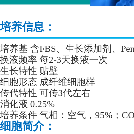
培养信息：
培养基 含
FBS
、生长添加剂、
Pen
换液频率 每
2-3
天换液一次
生长特性 贴壁
细胞形态 成纤维细胞样
传代特性 可传
3
代左右
消化液
0.25%
培养条件 气相：空气，
95%
；
CO
细胞简介：