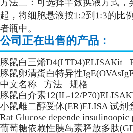
方法二：可选择半数换液方式，
起，将细胞悬液按1:2到1:3的
者瓶中。
公司正在出售的产品：
豚鼠白三烯
D4(LTD4)ELISAKit
豚鼠卵清蛋白特异性
IgE(OVAsIgE
中文名称
方法
规格
豚鼠白介素
12(IL-12/P70)ELISAK
小鼠雌二醇受体
(ER)ELISA
试剂
Rat Glucose depende insulinoopic
葡萄糖依赖性胰岛素释放多肽
(GI