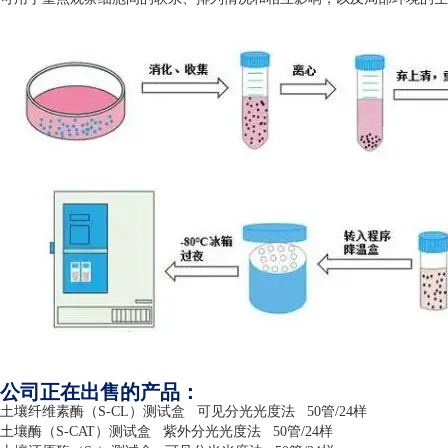
公司正在出售的产品：
土壤纤维素酶（
S-CL
）测试盒
可见分光光度法
50
管
/24
样
土壤酶（
S-CAT
）测试盒
紫外分光光度法
50
管
/24
样