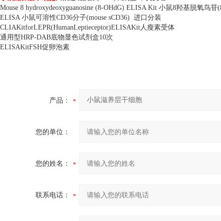
Mouse 8 hydroxydeoxyguanosine (8-OHdG) ELISA Kit
小鼠
8
羟基脱氧鸟苷
ELISA
小鼠可溶性
CD36
分子
(mouse sCD36)
进口分装
CLIAKitforLEPR(HumanLeptieceptor)ELISAKit
人瘦素受体
通用型
HRP-DAB
底物显色试剂盒
10
次
ELISAKitFSH
促卵泡素
产品：
您的单位：
您的姓名：
联系电话：