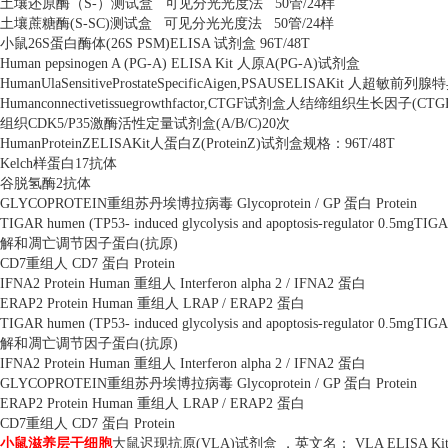
土壤还原酶（
S-
）测试盒
可见分光光度法
50
管
/24
样
土壤蔗糖酶
(S-SC)
测试盒
可见分光光度法
50
管
/24
样
小鼠
26S
蛋白酶体
(26S PSM)ELISA
试剂盒
96T/48T
Human pepsinogen A (PG-A) ELISA Kit
人原
A(PG-A)
试剂盒
HumanUlaSensitiveProstateSpecificAigen,PSAUSELISAKit
人超敏前列腺特
Humanconnectivetissuegrowthfactor,CTGF
试剂盒人结缔组织生长因子
(CTG
组织
CDK5/P35
激酶活性定量试剂盒
(A/B/C)20
次
HumanProteinZELISAKit
人蛋白
Z(ProteinZ)
试剂盒规格：
96T/48T
Kelch
样蛋白
17
抗体
谷脱氢酶
2
抗体
GLYCOPROTEIN
重组苏丹埃博拉病毒
Glycoprotein / GP
蛋白
Protein
TIGAR humen (TP53- induced glycolysis and apoptosis-regulator 0.5mgTIGAR
解和凋亡调节因子蛋白
(
抗原
)
CD7
重组人
CD7
蛋白
Protein
IFNA2 Protein Human
重组人
Interferon alpha 2 / IFNA2
蛋白
ERAP2 Protein Human
重组人
LRAP / ERAP2
蛋白
TIGAR humen (TP53- induced glycolysis and apoptosis-regulator 0.5mgTIGAR
解和凋亡调节因子蛋白
(
抗原
)
IFNA2 Protein Human
重组人
Interferon alpha 2 / IFNA2
蛋白
GLYCOPROTEIN
重组苏丹埃博拉病毒
Glycoprotein / GP
蛋白
Protein
ERAP2 Protein Human
重组人
LRAP / ERAP2
蛋白
CD7
重组人
CD7
蛋白
Protein
小鼠滋养层干细胞
大鼠迟现抗原
(VLA)
试剂盒 ，英文名：
VLA ELISA Ki