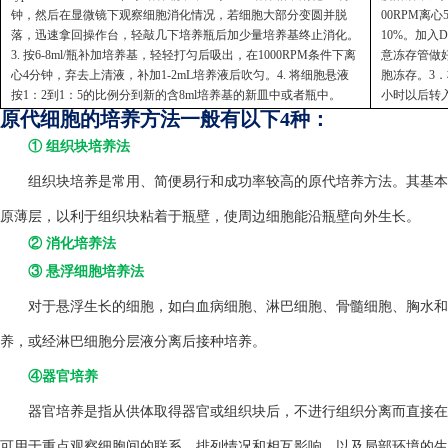
钟，然后在显微镜下观察细胞消化情况，若细胞大部分变圆并脱
00RPM离
落，迅速拿回操作台，轻敲几下培养瓶后加少量培养基终止消化。
10%。加入
3. 按6-8ml/瓶补加培养基，轻轻打匀后吸出，在1000RPM条件下离
意冻存管做好
心4分钟，弃去上清液，补加1-2mL培养液后吹匀。4. 将细胞悬液
胞冻存。3．
按1：2到1：5的比例分到新的含8ml培养基的新皿中或者瓶中。
小时以后转
原代细胞的培养方法一般有以下4种：
① 组织块培养法
组织块培养是常用、简便易行和成功率较高的原代培养方法。其基本方
原薄层，以利于组织块粘着于瓶壁，使周边细胞能沿瓶壁向外生长。
② 消化培养法
③ 悬浮细胞培养法
对于悬浮生长的细胞，如白血病细胞、淋巴细胞、骨髓细胞、胸水和
养，或经淋巴细胞分层液分离后接种培养。
④器官培养
器官培养是指从供体取得器官或组织块后，不进行组织分离而直接在
可用于重点观察细胞间的联系、排列情况和相互影响，以及局部环境的生