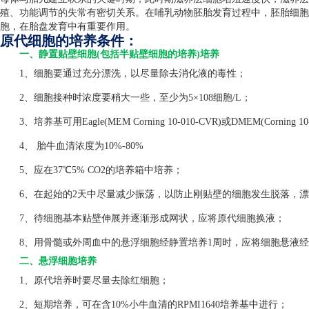
殖、功能调节的失常有密切关系。在哺乳动物胚胎发育过程中，胚胎细胞
胞，在胎盘发育中有重要作用。
原代细胞的培养条件：
一、静置贴壁细胞(包括半贴壁细胞的培养)培养
1、细胞要通过充分漂洗，以尽量除去消化液的毒性；
2、细胞接种时浓度要稍大一些，至少为5×108细胞/L；
3、培养基可用Eagle(MEM Corning 10-010-CVR)或DMEM(Corning 1
4、 胎牛血清浓度为10%-80%
5、应在37℃5% CO2的培养箱中培养；
6、在起始的2天中尽量减少振荡，以防止刚贴壁的细胞发生脱落，漂
7、待细胞基本贴壁伸展并逐渐形成网状，应将原代细胞换液；
8、用骨髓或外周血中的悬浮细胞经静置培养1周时，应将细胞悬液经
二、悬浮细胞培养
1、原代培养时要尽量去除红细胞；
2、短期培养，可在含10%小牛血清的RPMI1640培养基中进行；