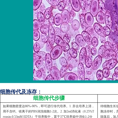
细胞传代及冻存：
细胞传代步骤
如果细胞密度达80%-90%，即可进行传代培养。1. 弃去培养上清，
待细胞生长状
用不含钙、镁离子的PBS润洗细胞1-2次。2. 加2ml消化液（0.25%T
胞冻存时，弃
rypsin-0.53mM EDTA）于培养瓶中，置于37℃培养箱中消化1-2分
脱落后，加入