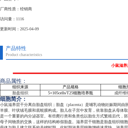
厂商性质：经销商
访问量：1116
更新时间：2025-04-09
产品特性
Product characteristics
小鼠滋养
商品属性：
组织来源
产品规格
细胞
胎盘组织
5
×
105cells/T25
细胞培养瓶
成纤维
细胞简介：
小鼠滋养层干分离自胎盘组织；胎盘（
placenta
）是哺乳动物妊娠期间由
羊膜、叶状绒毛膜和底蜕膜构成。胎儿在子宫中发育，依靠胎盘从母体取
是一个重要的内分泌器官。有些爬行类和鱼类也以胎生方式繁殖后代，胚
母子间物质的交换，这样的结构称假胎盘。滋养层干细胞是胎盘组织细胞
母体与胎儿建立联系的关键时期，此时期滋养层细胞增殖速度快，滋养层