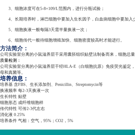
3、细胞浓度可在5-8×109/L范围内，进行分瓶试验；
4、长期培养时，淋巴细胞中要加入生长因子，白血病细胞中要加入
5、细胞换液一般每隔3天需半量换液一次；
6、细胞传代一般待细胞增殖加快、细胞密度较高时才能进行。
方法简介：
公司实验室分离的小鼠滋养层干采用囊胚组织贴壁法制备而来，细胞总量
质量检测：
公司实验室分离的小鼠滋养层干经
HLA-E
（白细胞抗原）免疫荧光鉴定
母和真菌等。
培养信息：
培养基 含
FBS
、生长添加剂、
Penicillin
、
Streptomycin
等
换液频率 每
2-3
天换液一次
生长特性 贴壁
细胞形态 成纤维细胞样
传代特性 可传
2-3
代左右
消化液
0.25%
培养条件 气相：空气，
95%
；
CO2
，
5%