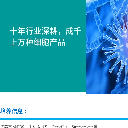
培养信息：
培养基 含
FBS
、生长添加剂、
Penicillin
、
Streptomycin
等