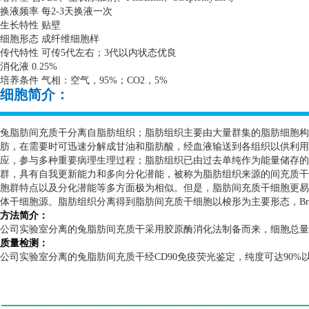
换液频率 每
2-3
天换液一次
生长特性 贴壁
细胞形态 成纤维细胞样
传代特性 可传
5
代左右；
3
代以内状态优良
消化液
0.25%
培养条件 气相：空气，
95%
；
CO2
，
5%
细胞简介：
兔脂肪间充质干分离自脂肪组织；脂肪组织主要由大量群集的脂肪细胞构
肪，在需要时可迅速分解成甘油和脂肪酸，经血液输送到各组织以供利用
应，参与多种重要病理生理过程；脂肪组织已由过去单纯作为能量储存的
群，具有自我更新能力和多向分化潜能，被称为脂肪组织来源的间充质干
胞群特点以及分化潜能等多方面极为相似。但是，脂肪间充质干细胞更易
体干细胞源。脂肪组织分离得到脂肪间充质干细胞以梭形为主要形态，
B
方法简介：
公司实验室分离的兔脂肪间充质干采用胶原酶消化法制备而来，细胞总量
质量检测：
公司实验室分离的兔脂肪间充质干经
CD90
免疫荧光鉴定，纯度可达
90%