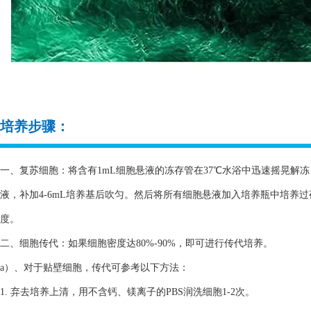
培养步骤：
一、复苏细胞：将含有1mL细胞悬液的冻存管在37℃水浴中迅速摇晃解冻，
液，补加4-6mL培养基后吹匀。然后将所有细胞悬液加入培养瓶中培养
度。
二、细胞传代：如果细胞密度达80%-90%，即可进行传代培养。
a）、对于贴壁细胞，传代可参考以下方法：
1. 弃去培养上清，用不含钙、镁离子的PBS润洗细胞1-2次。