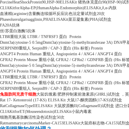
PorcineHeatShockProtein90,HSP-90ELISAKit
猪热休克蛋白
90(HSP-90)
试
CLIAKitforAlpha-EP(HumanAlpha-Endomorphin)ELISAKit
人α
-
内肽
血液精
(arginine)
含量酶连续循环反应比色法定量试剂盒
20
次
Phaseolusvulgarisagglinin,PHAELISAKit
菜豆凝集素
(PHA)
试剂盒
FA20A
抗体
丝
/
苏蛋白激酶
5
抗体
LTBR
重组大鼠
LTBR / TNFRSF3
蛋白
Protein
Dnmt3a(cytosine-5 0.5mgDnmt3a(cytosine-5)-methyltransferase 3A) DNA
甲
SERPINB9
重组人
SerpinB9 / CAP-3
蛋白
(His
标签
) Protein
ANGPT4 Protein Human
重组人
Angiopoietin 4 / ANG4 / ANGPT4
蛋白
GFRA2 Protein Mouse
重组小鼠
GFRA2 / GFR
α
2 / GDNFRB
蛋白
(His
标
Dnmt3a(cytosine-5 0.5mgDnmt3a(cytosine-5)-methyltransferase 3A) DNA
甲
ANGPT4 Protein Human
重组人
Angiopoietin 4 / ANG4 / ANGPT4
蛋白
LTBR
重组大鼠
LTBR / TNFRSF3
蛋白
Protein
GFRA2 Protein Mouse
重组小鼠
GFRA2 / GFR
α
2 / GDNFRB
蛋白
(His
标
SERPINB9
重组人
SerpinB9 / CAP-3
蛋白
(His
标签
) Protein
兔脂肪间充质干细胞
大鼠饥饿素
/
肥胖抑制素前激素原
(GHRL)
试剂盒 ，
Rat 17- Ketosteroid (17-KS) ELISA Kit
大鼠
17-
酮类固醇
(17-KS)
试剂盒
RatCollagenaseTypeIIELISAKit
大鼠胶原酶
II(CollagenaseII)
试剂盒 进口分
CLIAKitforET(Mouseendotoxin)ELISAKit
小鼠内毒素
细胞亮氨基肽酶活性染色试剂盒
50
次
RatmammarycarcinomaMarker-CA153ELISAKit
大鼠癌标志物
-CA153
试剂