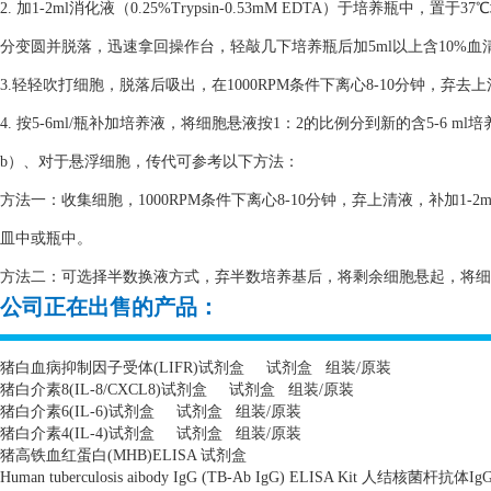
2. 加1-2ml消化液（0.25%Trypsin-0.53mM EDTA）于培养瓶
分变圆并脱落，迅速拿回操作台，轻敲几下培养瓶后加5ml以上含10%
3.轻轻吹打细胞，脱落后吸出，在1000RPM条件下离心8-10分钟，弃去
4. 按5-6ml/瓶补加培养液，将细胞悬液按1：2的比例分到新的含5-6 m
b）、对于悬浮细胞，传代可参考以下方法：
方法一：收集细胞，1000RPM条件下离心8-10分钟，弃上清液，补加1-2
皿中或瓶中。
方法二：可选择半数换液方式，弃半数培养基后，将剩余细胞悬起，将细胞悬
公司正在出售的产品：
猪白血病抑制因子受体
(LIFR)
试剂盒
试剂盒
组装
/
原装
猪白介素
8(IL-8/CXCL8)
试剂盒
试剂盒
组装
/
原装
猪白介素
6(IL-6)
试剂盒
试剂盒
组装
/
原装
猪白介素
4(IL-4)
试剂盒
试剂盒
组装
/
原装
猪高铁血红蛋白
(MHB)ELISA
试剂盒
Human tuberculosis aibody IgG (TB-Ab IgG) ELISA Kit
人结核菌杆抗体
Ig