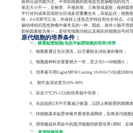
收和分泌功能为主。平滑肌细胞的收缩是负责肠蠕动的动力
形态大小不一，呈梭形、不规则形、三角形或扇形，核卵圆
平行排列成单层或部分区域多层重叠生长，高低起伏；细胞
快，
4-6
天即可汇合，并保持上述形态学特征和生长特点。小
肠结缔组织恶性肿瘤中最常见的一种。因此，体外小肠平滑
影响因素较为单一，是研究细胞功能以及相应的细胞信号转
原代细胞的培养条件：
一、静置贴壁细胞(包括半贴壁细胞的培养)培养
1、细胞要通过充分漂洗，以尽量除去消化液的毒性；
2、细胞接种时浓度要稍大一些，至少为5×108细胞/L；
3、培养基可用Eagle(MEM Corning 10-010-CVR)或DMEM(C
4、 胎牛血清浓度为10%-80%
5、应在37℃5% CO2的培养箱中培养；
6、在起始的2天中尽量减少振荡，以防止刚贴壁的细胞发
7、待细胞基本贴壁伸展并逐渐形成网状，应将原代细胞
8、用骨髓或外周血中的悬浮细胞经静置培养1周时，应将
二、悬浮细胞培养