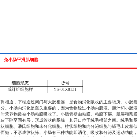
兔小肠平滑肌细胞
细胞形态
货号
成纤维细胞样
YS-01X8131
与胃相通，下端通过阑门与大肠相连，是食物消化吸收的主要场所。小肠
部分。小肠内消化是至关重要的，因为食物经过小肠内胰液、胆汁和小肠
同时营养物质被小肠粘膜吸收了。小肠管壁由粘膜、粘膜下层、肌层和浆
上皮下陷至固有层，形成管状的肠腺，其开口位于绒毛根部之间。绒毛和
杯状细胞、潘氏细胞和未分化细胞。柱状细胞和内分泌细胞与绒毛上皮相
少而短，不形成纹状缘。小肠有三种功能即消化、吸收和分泌及运动功能