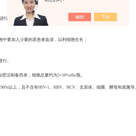
中进行；
中要加入少量的原患者血清，以利细胞生长；
进行。
贴壁法制备而来，细胞总量约为
5
×
10
⁵
cells/
瓶。
达
90%
以上，且不含有
HIV-1
、
HBV
、
HCV
、支原体、细菌、酵母和真菌等