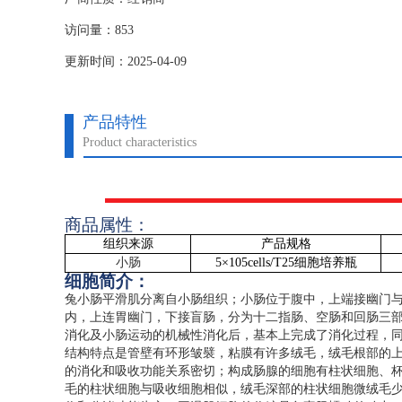
访问量：853
更新时间：2025-04-09
产品特性
Product characteristics
商品属性：
组织来源
产品规格
小肠
5
×
105cells/T25
细胞培养瓶
细胞简介：
兔小肠平滑肌分离自小肠组织；小肠位于腹中，上端接幽门
内，上连胃幽门，下接盲肠，分为十二指肠、空肠和回肠三
消化及小肠运动的机械性消化后，基本上完成了消化过程，
结构特点是管壁有环形皱襞，粘膜有许多绒毛，绒毛根部的
的消化和吸收功能关系密切；构成肠腺的细胞有柱状细胞、
毛的柱状细胞与吸收细胞相似，绒毛深部的柱状细胞微绒毛