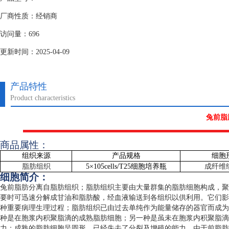
厂商性质：经销商
访问量：696
更新时间：2025-04-09
产品特性
Product characteristics
兔前脂
商品属性：
组织来源
产品规格
细胞
脂肪组织
5
×
105cells/T25
细胞培养瓶
成纤维
细胞简介：
兔前脂肪分离自脂肪组织；脂肪组织主要由大量群集的脂肪细胞构成，聚
要时可迅速分解成甘油和脂肪酸，经血液输送到各组织以供利用。它们影
种重要病理生理过程；脂肪组织已由过去单纯作为能量储存的器官而成为
种是在胞浆内积聚脂滴的成熟脂肪细胞；另一种是虽未在胞浆内积聚脂滴
力；成熟的脂肪细胞呈圆形，已经失去了分裂及增殖的能力。由于前脂肪