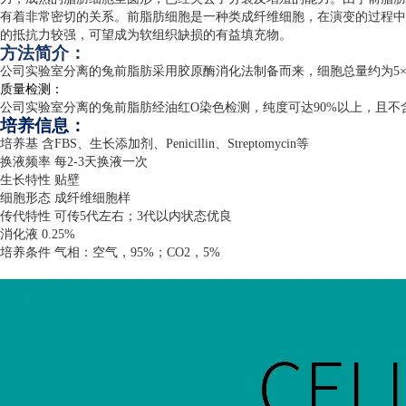
有着非常密切的关系。前脂肪细胞是一种类成纤维细胞，在演变的过程中
的抵抗力较强，可望成为软组织缺损的有益填充物。
方法简介：
公司实验室分离的兔前脂肪采用胶原酶消化法制备而来，细胞总量约为
5
质量检测：
公司实验室分离的兔前脂肪经油红
O
染色检测，纯度可达
90%
以上，且不
培养信息：
培养基 含
FBS
、生长添加剂、
Penicillin
、
Streptomycin
等
换液频率 每
2-3
天换液一次
生长特性 贴壁
细胞形态 成纤维细胞样
传代特性 可传
5
代左右；
3
代以内状态优良
消化液
0.25%
培养条件 气相：空气，
95%
；
CO2
，
5%