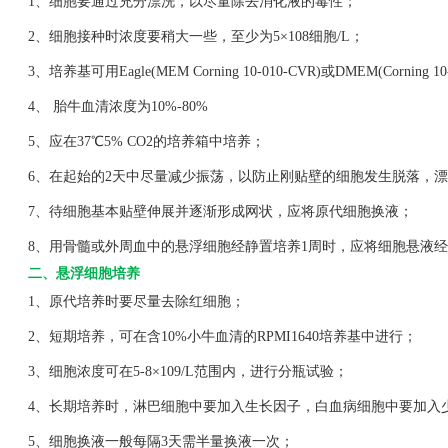
1、细胞要通过充分漂洗，以尽量除去消化液的毒性；
2、细胞接种时浓度要稍大一些，至少为5×108细胞/L；
3、培养基可用Eagle(MEM Corning 10-010-CVR)或DMEM(Corning 1
4、 胎牛血清浓度为10%-80%
5、应在37℃5% CO2的培养箱中培养；
6、在起始的2天中尽量减少振荡，以防止刚贴壁的细胞发生脱落，漂
7、待细胞基本贴壁伸展并逐渐形成网状，应将原代细胞换液；
8、用骨髓或外周血中的悬浮细胞经静置培养1周时，应将细胞悬液经
二、悬浮细胞培养
1、原代培养时要尽量去除红细胞；
2、短期培养，可在含10%小牛血清的RPMI1640培养基中进行；
3、细胞浓度可在5-8×109/L范围内，进行分瓶试验；
4、长期培养时，淋巴细胞中要加入生长因子，白血病细胞中要加入
5、细胞换液一般每隔3天需半量换液一次；