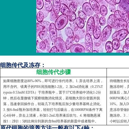
细胞传代及冻存：
细胞传代步骤
如果细胞密度达80%-90%，即可进行传代培养。1. 弃去培养上清，
待细胞生长状
用不含钙、镁离子的PBS润洗细胞1-2次。2. 加2ml消化液（0.25%T
胞冻存时，弃
rypsin-0.53mM EDTA）于培养瓶中，置于37℃培养箱中消化1-2分
脱落后，加入
钟，然后在显微镜下观察细胞消化情况，若细胞大部分变圆并脱
00RPM离
落，迅速拿回操作台，轻敲几下培养瓶后加少量培养基终止消化。
10%。加入
3. 按6-8ml/瓶补加培养基，轻轻打匀后吸出，在1000RPM条件下离
意冻存管做好
心4分钟，弃去上清液，补加1-2mL培养液后吹匀。4. 将细胞悬液
胞冻存。3．
按1：2到1：5的比例分到新的含8ml培养基的新皿中或者瓶中。
小时以后转
原代细胞的培养方法一般有以下4种：