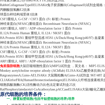
纤维素分解活力
(FIBRINOLYTIC)
试剂盒
20
次
RabbitCollagenaseTypeIIELISAKit
兔子胶原酶
II(CollagenaseII)
试剂盒规格
丙酮酸脱氢酶
E2
抗体
球蛋白样结构域受体
1
抗体
CSF3
重组人
G-CSF / CSF3
蛋白
(Fc
标签
) Protein
神经束蛋白
(NFASC)
重组蛋白
Recombinant Neurofascin (NFASC)
ARF1
重组人
ARF1 / ADP-ribosylation factor 1
蛋白
Protein
IL12A Protein Human
重组人
IL12A / NKSF1
蛋白
HA Protein H5N1
重组甲型流感
H5N1 (A/Duck/Hong Kong/p46/97)
血凝素
神经束蛋白
(NFASC)
重组蛋白
Recombinant Neurofascin (NFASC)
IL12A Protein Human
重组人
IL12A / NKSF1
蛋白
CSF3
重组人
G-CSF / CSF3
蛋白
(Fc
标签
) Protein
HA Protein H5N1
重组甲型流感
H5N1 (A/Duck/Hong Kong/p46/97)
血凝素
ARF1
重组人
ARF1 / ADP-ribosylation factor 1
蛋白
Protein
兔前脂肪细胞
大鼠巨噬细胞性蛋白
5(MIP5)
试剂盒 ，英文名：
MIP5 ELISA
Monkey acetylcholine receptor aibody (AChRab) ELISA Kit
乙酰受体抗体
(A
RatgranzymesA,Gzms-AELISAKit
大鼠颗粒酶
A(Gzms-A)
试剂盒
96T/48T
CLIAKitforFRA(Humanfibronectioelatedaigen)ELISAKit
人纤维连接素相关
细胞肌酸激酶
(CK)
活性酶动力比色法定量试剂盒
25
次
RatPhosphorylatedacetyl-CoAcatboxylase,pACCaseELISAKit
大鼠
0
酸化乙酰
原代细胞的培养条件：
一、静置贴壁细胞(包括半贴壁细胞的培养)培养