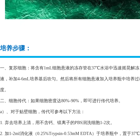
培养步骤：
一、复苏细胞：将含有1mL细胞悬液的冻存管在37℃水浴中迅速摇晃解冻，
液，补加4-6mL培养基后吹匀。然后将所有细胞悬液加入培养瓶中培养
度。
二、细胞传代：如果细胞密度达80%-90%，即可进行传代培养。
a）、对于贴壁细胞，传代可参考以下方法：
1. 弃去培养上清，用不含钙、镁离子的PBS润洗细胞1-2次。
2. 加1-2ml消化液（0.25%Trypsin-0.53mM EDTA）于培养瓶