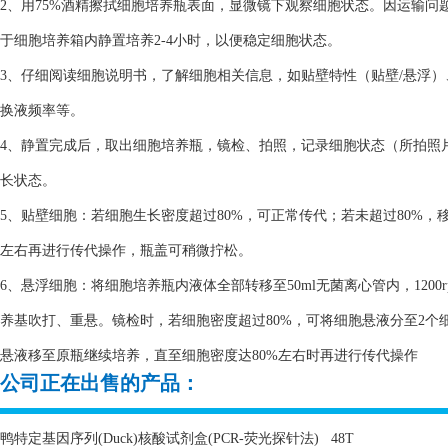
2、用75%酒精擦拭细胞培养瓶表面，显微镜下观察细胞状态。因运输
于细胞培养箱内静置培养2-4小时，以便稳定细胞状态。
3、仔细阅读细胞说明书，了解细胞相关信息，如贴壁特性（贴壁/悬浮
换液频率等。
4、静置完成后，取出细胞培养瓶，镜检、拍照，记录细胞状态（所拍照
长状态。
5、贴壁细胞：若细胞生长密度超过80%，可正常传代；若未超过80%，
左右再进行传代操作，瓶盖可稍微拧松。
6、悬浮细胞：将细胞培养瓶内液体全部转移至50ml无菌离心管内，1200
养基吹打、重悬。镜检时，若细胞密度超过80%，可将细胞悬液分至2个细
悬液移至原瓶继续培养，直至细胞密度达80%左右时再进行传代操作
公司正在出售的产品：
鸭特定基因序列
(Duck)
核酸试剂盒
(PCR-
荧光探针法
)
48T