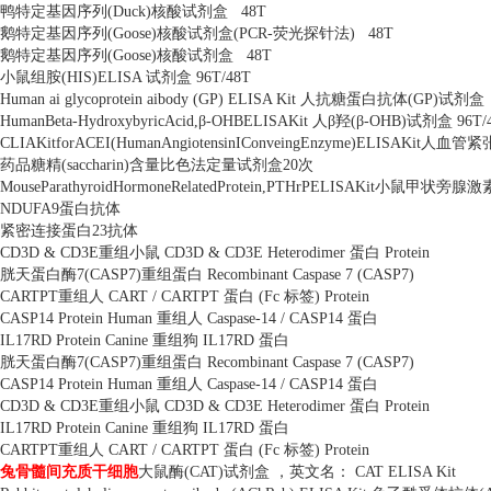
鸭特定基因序列
(Duck)
核酸试剂盒
48T
鹅特定基因序列
(Goose)
核酸试剂盒
(PCR-
荧光探针法
)
48T
鹅特定基因序列
(Goose)
核酸试剂盒
48T
小鼠组胺
(HIS)ELISA
试剂盒
96T/48T
Human ai glycoprotein aibody (GP) ELISA Kit
人抗糖蛋白抗体
(GP)
试剂盒
HumanBeta-HydroxybyricAcid,
β
-OHBELISAKit
人β羟
(
β
-OHB)
试剂盒
96T/
CLIAKitforACEI(HumanAngiotensinIConveingEnzyme)ELISAKit
人血管紧
药品糖精
(saccharin)
含量比色法定量试剂盒
20
次
MouseParathyroidHormoneRelatedProtein,PTHrPELISAKit
小鼠甲状旁腺激
NDUFA9
蛋白抗体
紧密连接蛋白
23
抗体
CD3D & CD3E
重组小鼠
CD3D & CD3E Heterodimer
蛋白
Protein
胱天蛋白酶
7(CASP7)
重组蛋白
Recombinant Caspase 7 (CASP7)
CARTPT
重组人
CART / CARTPT
蛋白
(Fc
标签
) Protein
CASP14 Protein Human
重组人
Caspase-14 / CASP14
蛋白
IL17RD Protein Canine
重组狗
IL17RD
蛋白
胱天蛋白酶
7(CASP7)
重组蛋白
Recombinant Caspase 7 (CASP7)
CASP14 Protein Human
重组人
Caspase-14 / CASP14
蛋白
CD3D & CD3E
重组小鼠
CD3D & CD3E Heterodimer
蛋白
Protein
IL17RD Protein Canine
重组狗
IL17RD
蛋白
CARTPT
重组人
CART / CARTPT
蛋白
(Fc
标签
) Protein
兔骨髓间充质干细胞
大鼠酶
(CAT)
试剂盒 ，英文名：
CAT ELISA Kit