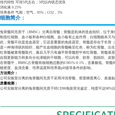
传代特性 可传
5
代左右；
3
代以内状态优良
消化液
0.25%
培养条件 气相：空气，
95%
；
CO2
，
5%
细胞简介：
兔骨髓间充质干（
BMSC
）分离自骨髓；骨髓是机体的造血组织，位于身
制造红细胞、血小板和各种白细胞。血小板有止血作用，白细胞能杀灭与
此，骨髓不但是造血器官，它还是重要的免疫器官。骨髓是存在于长骨（
是一种海绵状的组织，能产生血细胞的骨髓略呈红色，称为红骨髓。出生
红骨髓被黄骨髓取代，最后几乎只有扁平骨骨髓腔中有红骨髓。骨髓基质
自我更新能力和多向分化潜能的干细胞，可以向骨、软骨、肌组织、皮肤
在骨髓中，
BMSC
占骨髓有核细胞总数的
0.001%-0.1%
，含量极低。骨髓
植密度、血清含量、培养温度和培养基
pH
值等条件的影响。
方法简介：
公司实验室分离的兔骨髓间充质干采用冲洗骨髓、密度梯度离心、差速贴
质量检测：
公司实验室分离的兔骨髓间充质干经
CD90
免疫荧光鉴定，纯度可达
90%