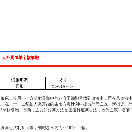
人外周血单个核细胞
细胞形态
货号
圆形
YS-01X7487
，临床上常用一些方法把骨髓中的造血干细胞释放到血液中，再在从血液
胞，在二十一世纪初人类开始的生命方舟计划中提出外周血这一新概念。
和单核细胞。目前，主要的分离方法是密度梯度离心法，因为血液中各有
梯度离心法制备而来，细胞总量约为
5
×
10?cells/
瓶。