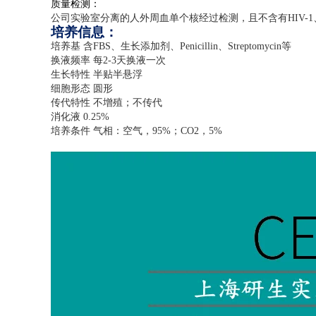
质量检测：
公司实验室分离的人外周血单个核经过检测，且不含有
HIV-1
培养信息：
培养基 含
FBS
、生长添加剂、
Penicillin
、
Streptomycin
等
换液频率 每
2-3
天换液一次
生长特性 半贴半悬浮
细胞形态 圆形
传代特性 不增殖；不传代
消化液
0.25%
培养条件 气相：空气，
95%
；
CO2
，
5%