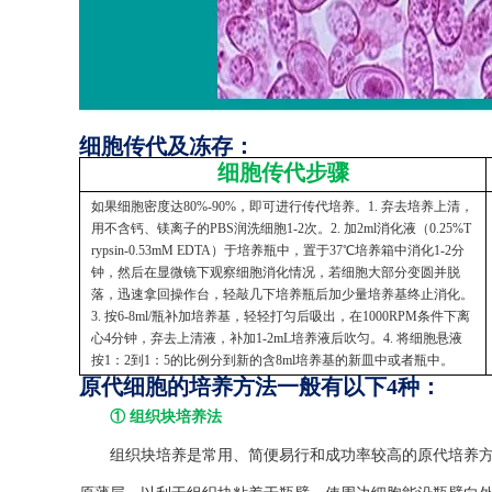
细胞传代及冻存：
细胞传代步骤
如果细胞密度达80%-90%，即可进行传代培养。1. 弃去培养上清，
用不含钙、镁离子的PBS润洗细胞1-2次。2. 加2ml消化液（0.25%T
rypsin-0.53mM EDTA）于培养瓶中，置于37℃培养箱中消化1-2分
钟，然后在显微镜下观察细胞消化情况，若细胞大部分变圆并脱
落，迅速拿回操作台，轻敲几下培养瓶后加少量培养基终止消化。
3. 按6-8ml/瓶补加培养基，轻轻打匀后吸出，在1000RPM条件下离
心4分钟，弃去上清液，补加1-2mL培养液后吹匀。4. 将细胞悬液
按1：2到1：5的比例分到新的含8ml培养基的新皿中或者瓶中。
原代细胞的培养方法一般有以下4种：
① 组织块培养法
组织块培养是常用、简便易行和成功率较高的原代培养方法