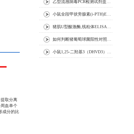
乙型流感病毒PCR检测试剂盒反应五要素
小鼠全段甲状旁腺素(i-PTH)ELISA试剂盒操作步骤
猪肌U型酸激酶,线粒体ELISA试剂盒注意事项
如何判断猪葡萄球菌阳性对照是否失效
小鼠1,25-二羟基3（DHVD3）elisa试剂盒操作步骤
中提取分离
外周血单个
形成分的比