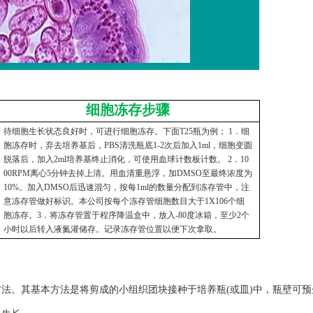
细胞冻存步骤
待细胞生长状态良好时，可进行细胞冻存。下面T25瓶为例； 1．细
胞冻存时，弃去培养基后，PBS清洗瓶底1-2次后加入1ml，细胞变圆
脱落后，加入2ml培养基终止消化，可使用血球计数板计数。 2．10
00RPM离心5分钟去掉上清。用血清重悬浮，加DMSO至最终浓度为
10%。加入DMSO后迅速混匀，按每1ml的数量分配到冻存管中，注
意冻存管做好标识。本公司按每个冻存管细胞数目大于1X106个细
胞冻存。3．将冻存管置于程序降温盒中，放入-80度冰箱，至少2个
小时以后转入液氮灌储存。记录冻存管位置以便下次拿取。
。其基本方法是将剪成的小组织团块接种于培养瓶(或皿)中，瓶壁可预