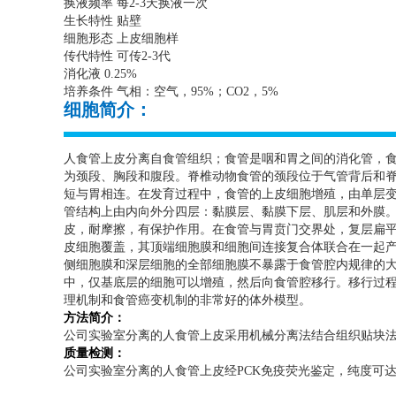
换液频率 每
2-3
天换液一次
生长特性 贴壁
细胞形态 上皮细胞样
传代特性 可传
2-3
代
消化液
0.25%
培养条件 气相：空气，
95%
；
CO2
，
5%
细胞简介：
人食管上皮分离自食管组织；食管是咽和胃之间的消化管，
为颈段、胸段和腹段。脊椎动物食管的颈段位于气管背后和
短与胃相连。在发育过程中，食管的上皮细胞增殖，由单层
管结构上由内向外分四层：黏膜层、黏膜下层、肌层和外膜
皮，耐摩擦，有保护作用。在食管与胃贲门交界处，复层扁
皮细胞覆盖，其顶端细胞膜和细胞间连接复合体联合在一起
侧细胞膜和深层细胞的全部细胞膜不暴露于食管腔内规律的
中，仅基底层的细胞可以增殖，然后向食管腔移行。移行过
理机制和食管癌变机制的非常好的体外模型。
方法简介：
公司实验室分离的人食管上皮采用机械分离法结合组织贴块
质量检测：
公司实验室分离的人食管上皮经
PCK
免疫荧光鉴定，纯度可