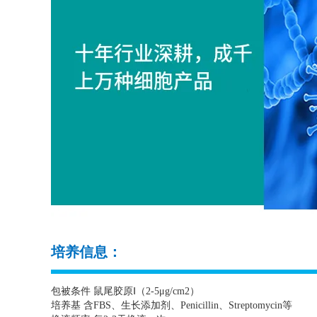
培养信息：
包被条件 鼠尾胶原Ⅰ（
2-5
μ
g/cm2
）
培养基 含
FBS
、生长添加剂、
Penicillin
、
Streptomycin
等