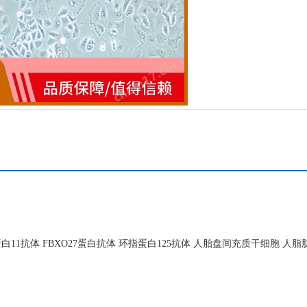
抗体 FBXO27蛋白抗体 环指蛋白125抗体 人胎盘间充质干细胞 人脂