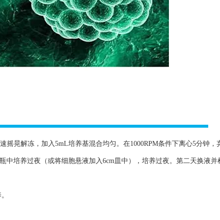
速摇晃解冻，加入5mL培养基混合均匀。在1000RPM条件下离心5分钟，
养瓶中培养过夜（或将细胞悬液加入6cm皿中），培养过夜。第二天换液并
养。