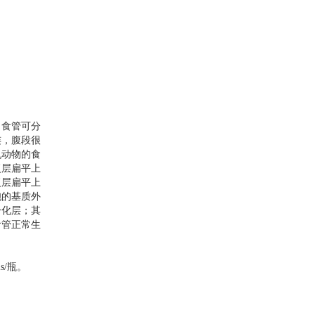
。食管可分
连，腹段很
乳动物的食
复层扁平上
复层扁平上
胞的基质外
分化层；其
食管正常生
s/
瓶。
。