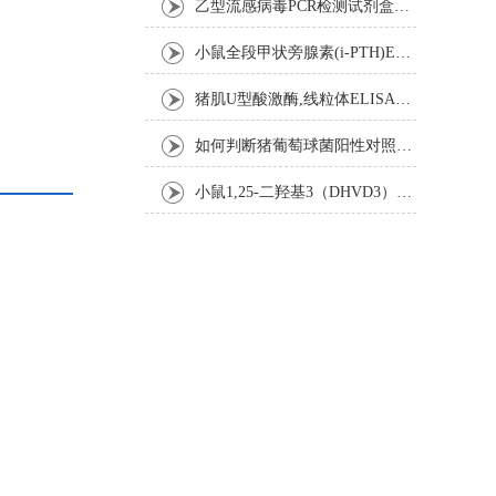
乙型流感病毒PCR检测试剂盒反应五要素
小鼠全段甲状旁腺素(i-PTH)ELISA试剂盒操作步骤
猪肌U型酸激酶,线粒体ELISA试剂盒注意事项
如何判断猪葡萄球菌阳性对照是否失效
小鼠1,25-二羟基3（DHVD3）elisa试剂盒操作步骤