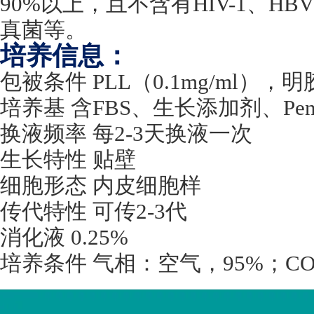
90%
以上，且不含有
HIV-1
、
HBV
真菌等。
培养信息：
包被条件
PLL
（
0.1mg/ml
），明
培养基 含
FBS
、生长添加剂、
Pen
换液频率 每
2-3
天换液一次
生长特性 贴壁
细胞形态 内皮细胞样
传代特性 可传
2-3
代
消化液
0.25%
培养条件 气相：空气，
95%
；
CO