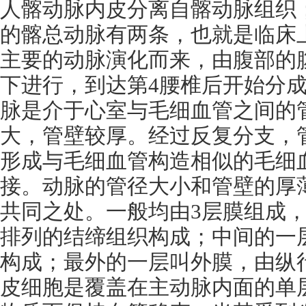
人髂动脉内皮分离自髂动脉组织
的髂总动脉有两条，也就是临床
主要的动脉演化而来，由腹部的
下进行，到达第
4
腰椎后开始分
脉是介于心室与毛细血管之间的
大，管壁较厚。经过反复分支，
形成与毛细血管构造相似的毛细
接。动脉的管径大小和管壁的厚
共同之处。一般均由
3
层膜组成
排列的结缔组织构成；中间的一
构成；最外的一层叫外膜，由纵
皮细胞是覆盖在主动脉内面的单