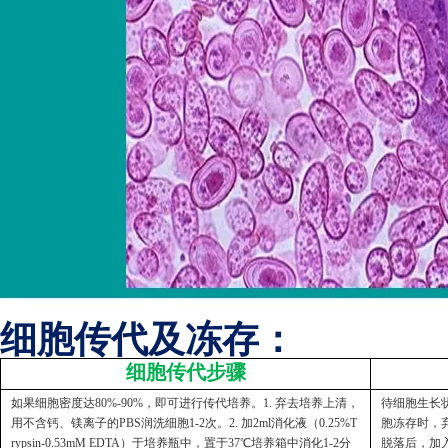
细胞传代及冻存：
细胞传代步骤
如果细胞密度达80%-90%，即可进行传代培养。1. 弃去培养上清，
待细胞生长状
用不含钙、镁离子的PBS润洗细胞1-2次。2. 加2ml消化液（0.25%T
胞冻存时，弃
rypsin-0.53mM EDTA）于培养瓶中，置于37℃培养箱中消化1-2分
脱落后，加入