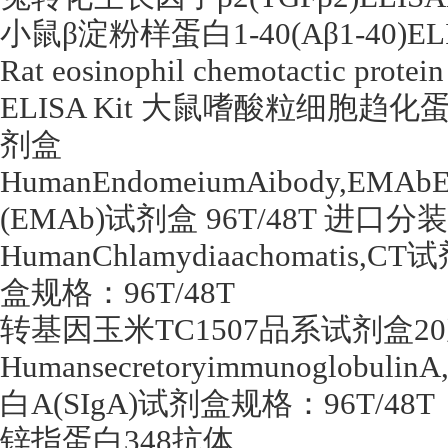
小鼠β淀粉样蛋白
1-40(A
β
1-40)E
Rat eosinophil chemotactic protei
ELISA Kit
大鼠嗜酸粒细胞趋化
剂盒
HumanEndomeiumAibody,EMAbE
(EMAb)
试剂盒
96T/48T
进口分装
HumanChlamydiaachomatis,CT
试
盒规格：
96T/48T
转基因玉米
TC1507
品系试剂盒
20
HumansecretoryimmunoglobulinA
白
A(SIgA)
试剂盒规格：
96T/48T
锌指蛋白
348
抗体