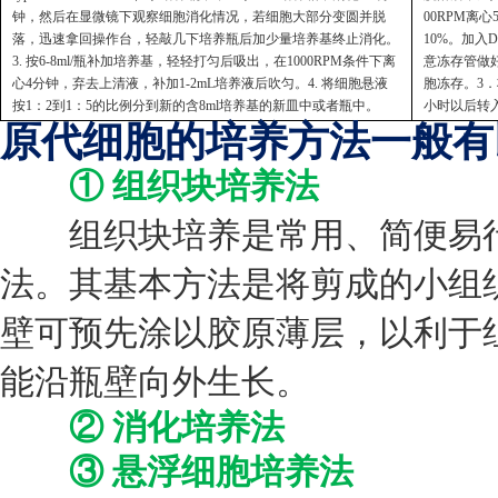
钟，然后在显微镜下观察细胞消化情况，若细胞大部分变圆并脱
00RPM离
落，迅速拿回操作台，轻敲几下培养瓶后加少量培养基终止消化。
10%。加入
3. 按6-8ml/瓶补加培养基，轻轻打匀后吸出，在1000RPM条件下离
意冻存管做好
心4分钟，弃去上清液，补加1-2mL培养液后吹匀。4. 将细胞悬液
胞冻存。3．
按1：2到1：5的比例分到新的含8ml培养基的新皿中或者瓶中。
小时以后转
原代细胞的培养方法一般有
① 组织块培养法
组织块培养是常用、简便易行
法。其基本方法是将剪成的小组织
壁可预先涂以胶原薄层，以利于
能沿瓶壁向外生长。
② 消化培养法
③ 悬浮细胞培养法