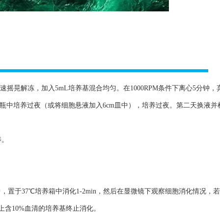
速摇晃解冻，加入5mL培养基混合均匀。在1000RPM条件下离心5分钟，
养瓶中培养过夜（或将细胞悬液加入6cm皿中），培养过夜。第二天换液并
养。
TA）于培养瓶中，置于37℃培养箱中消化1-2min，然后在显微镜下观察细胞消化情况
上含10%血清的培养基终止消化。