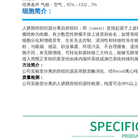
培养条件 气相：空气，
95%
；
CO2
，
5%
细胞简介：
人膀胱癌组织源分离自癌组织；癌（
cancer
）是指起源于上皮
瘤统称为肉瘤。有少数恶性肿瘤不按上述原则命名，如肾母细
细胞分化和增殖异常、生长失去控制、浸润性和转移性等生
程，与吸烟、感染、职业暴露、环境污染、不合理膳食、遗
胞不同，有无限增殖、可转化和易转移三大特点，能够无限
侵入周围正常组织甚至经由体内循环系统或淋巴系统转移到
方法简介：
公司实验室分离的癌组织源采用胶原酶消化、经
Percoll
离心纯
质量检测：
公司实验室分离的人膀胱癌组织源经检测，纯度可达
90%
以上