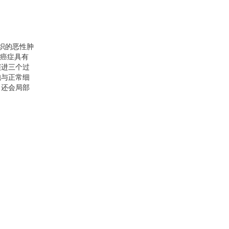
织的恶性肿
。癌症具有
演进三个过
胞与正常细
，还会局部