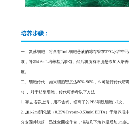
培养步骤：
一、复苏细胞：将含有1mL细胞悬液的冻存管在37℃水浴中迅
液，补加4-6mL培养基后吹匀。然后将所有细胞悬液加入培
度。
二、细胞传代：如果细胞密度达80%-90%，即可进行传代培
a）、对于贴壁细胞，传代可参考以下方法：
1. 弃去培养上清，用不含钙、镁离子的PBS润洗细胞1-2次。
2. 加1-2ml消化液（0.25%Trypsin-0.53mM ED
分变圆并脱落，迅速拿回操作台，轻敲几下培养瓶后加5ml以