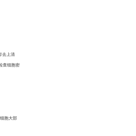
弃去上清
检查细胞密
，若细胞大部