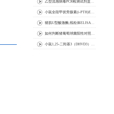
乙型流感病毒PCR检测试剂盒反应五要素
小鼠全段甲状旁腺素(i-PTH)ELISA试剂盒操作步骤
猪肌U型酸激酶,线粒体ELISA试剂盒注意事项
如何判断猪葡萄球菌阳性对照是否失效
小鼠1,25-二羟基3（DHVD3）elisa试剂盒操作步骤