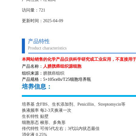
访问量：721
更新时间：2025-04-09
产品特性
Product characteristics
本网站销售的化学产品仅供科学研究或工业应用，不直接用
产品名称：
人膀胱癌组织源细胞
组织来源：
膀胱癌组织
产品规格：
5
×
105cells/T25
细胞培养瓶
培养信息：
培养基 含
FBS
、生长添加剂、
Penicillin
、
Streptomycin
等
换液频率 每
2-3
天换液一次
生长特性 贴壁
细胞形态 梭形、多角形
传代特性 可传
5
代左右；
3
代以内状态最佳
消化液
0.25%