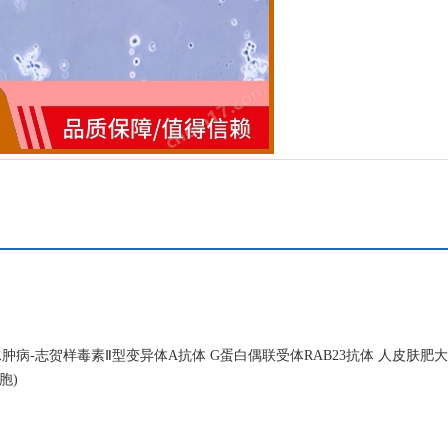
病-志贺样毒素Ⅱ型变异体A抗体 G蛋白偶联受体RAB23抗体 人皮肤肥大
胞)