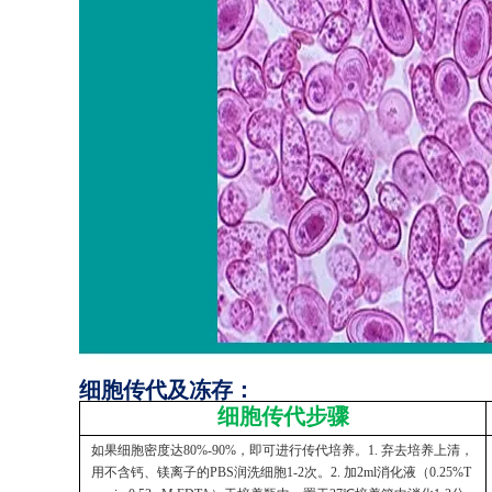
细胞传代及冻存：
细胞传代步骤
如果细胞密度达80%-90%，即可进行传代培养。1. 弃去培养上清，
用不含钙、镁离子的PBS润洗细胞1-2次。2. 加2ml消化液（0.25%T