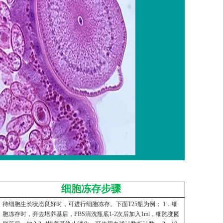
细胞冻存步骤
待细胞生长状态良好时，可进行细胞冻存。下面T25瓶为例； 1．细
胞冻存时，弃去培养基后，PBS清洗瓶底1-2次后加入1ml，细胞变圆