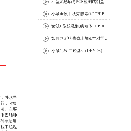
乙型流感病毒PCR检测试剂盒反应五要素
小鼠全段甲状旁腺素(i-PTH)ELISA试剂盒操作步骤
猪肌U型酸激酶,线粒体ELISA试剂盒注意事项
如何判断猪葡萄球菌阳性对照是否失效
小鼠1,25-二羟基3（DHVD3）elisa试剂盒操作步骤
达，外形呈
伴行，收集
巴液。主要
部淋巴结肿
一种单层扁
过程中也起