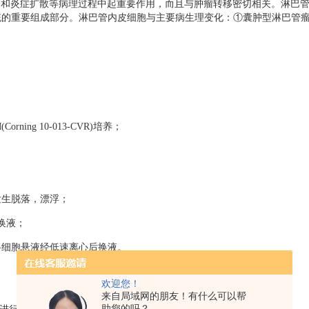
肿和炎症扩散等病理过程中起重要作用，而且与肿瘤转移密切相关。淋巴
统的重要组成部分。淋巴管内皮细胞与主要病生理变化：①囊肿型淋巴管
orning 10-013-CVR)培养；
生脱落，漂浮；
换液；
细胞悬液经低速离心后换液。
欢迎您！
来自局域网的朋友！有什么可以帮
助您的吗？