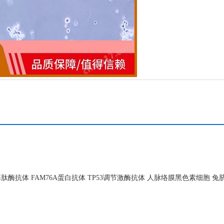
抗体 FAM76A蛋白抗体 TP53调节激酶抗体 人脉络膜黑色素细胞 兔