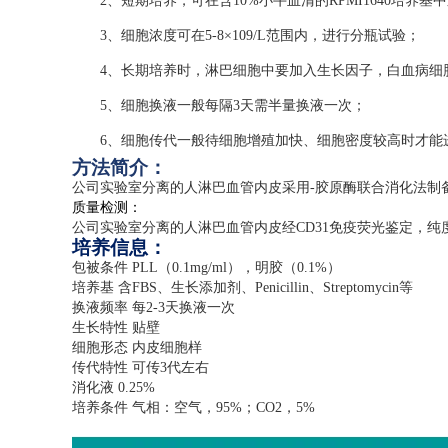
2、短期培养，可在含10%小牛血清的RPMI1640培养基
3、细胞浓度可在5-8×109/L范围内，进行分瓶试验；
4、长期培养时，淋巴细胞中要加入生长因子，白血病细胞
5、细胞换液一般每隔3天需半量换液一次；
6、细胞传代一般待细胞增殖加快、细胞密度较高时才能
方法简介：
公司实验室分离的人淋巴血管内皮采用
-
胶原酶联合消化法制
质量检测：
公司实验室分离的人淋巴血管内皮经
CD31
免疫荧光鉴定，纯
培养信息：
包被条件
PLL
（
0.1mg/ml
），明胶（
0.1%
）
培养基 含
FBS
、生长添加剂、
Penicillin
、
Streptomycin
等
换液频率 每
2-3
天换液一次
生长特性 贴壁
细胞形态 内皮细胞样
传代特性 可传
3
代左右
消化液
0.25%
培养条件 气相：空气，
95%
；
CO2
，
5%