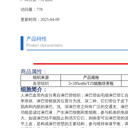
访问量：778
更新时间：2025-04-09
产品特性
Product characteristics
商品属性：
组织来源
产品规格
血管组织
5
×
105cells/T25
细胞培养瓶
细胞简介：
人淋巴血管内皮分离自淋巴管组织；淋巴管由毛细淋巴管汇
串珠状。淋巴管根据其位置分为浅、深二种。它们管位于皮
肌肉和内脏的淋巴。浅、深淋巴管之间有广泛的交通支。淋
功能是滤过淋巴液，产生淋巴细胞和浆细胞，参与机体的免
大。如该淋巴结不能阻止和消灭它们，则病变可沿淋巴管的
平上皮，是构成淋巴管壁的主要结构，参与维持体液平衡，