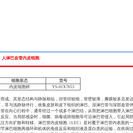
人淋巴血管内皮细胞
细胞形态
货号
内皮细胞样
YS-01X7653
合而成。其形态结构与静脉相似，但管径较细，管壁较薄，瓣膜较多且发
下，常与浅静脉伴行，收集皮肤和皮下组织的淋巴。深淋巴管与深部血管
巴管在向心行程中，通常经过一个或多个淋巴结，从而把淋巴细胞带入淋
疫反应。当局部感染时，细菌、病毒或癌细胞等可沿淋巴管侵入，引起局
流注方向扩散和转移。淋巴管内皮细胞（
LEC
）是衬覆于淋巴管内表面的
调节淋巴细胞再循环和机体的免疫反应和组织液及蛋白质的运输，在疾病