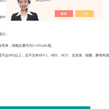
中进行；
中要加入少量的原患者血清，以利细胞生长；
进行。
备而来，细胞总量约为
5
×
10?cells/
瓶。
度可达
90%
以上，且不含有
HIV-1
、
HBV
、
HCV
、支原体、细菌、酵母和