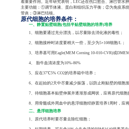
着重要作用。近年研究表明，
LEC
还在伤口愈合、淋巴管水
主要功能：①调节体液、蛋白和组织压力平衡；②为免疫系
管炎；③淋巴结核。
原代细胞的培养条件：
一、静置贴壁细胞(包括半贴壁细胞的培养)培养
1、细胞要通过充分漂洗，以尽量除去消化液的毒性；
2、细胞接种时浓度要稍大一些，至少为5×108细胞/L；
3、培养基可用Eagle(MEM Corning 10-010-CVR)或DMEM(C
4、 胎牛血清浓度为10%-80%
5、应在37℃5% CO2的培养箱中培养；
6、在起始的2天中尽量减少振荡，以防止刚贴壁的细胞发
7、待细胞基本贴壁伸展并逐渐形成网状，应将原代细胞
8、用骨髓或外周血中的悬浮细胞经静置培养1周时，应将
二、悬浮细胞培养
1、原代培养时要尽量去除红细胞；