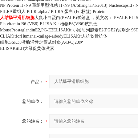
NP Protein H7N9
重组甲型流感
H7N9 (A/Shanghai/1/2013) Nucleocapsid / 
PILRA
重组人
PILR-alpha / PILRA
蛋白
(Fc
标签
) Protein
人结肠平滑肌细胞
大鼠小白蛋白
(PVALB)
试剂盒 ，英文名：
PVALB ELIS
Pla vitamin B6 (VB6) ELISA Kit
植物
B6(VB6)
试剂盒
MouseProstaglandinE2,PG-E2ELISAKit
小鼠前列腺素
E2(PGE2)
试剂盒
96T
CLIAKitforHumanai-cailage-aibodyELISAKit
人抗软骨抗体
细胞
GSK3
β激酶活性定量试剂盒
(A/B/C)20
次
ELISAKitLH
大鼠促黄体激素
产品：
您的单位：
您的姓名：