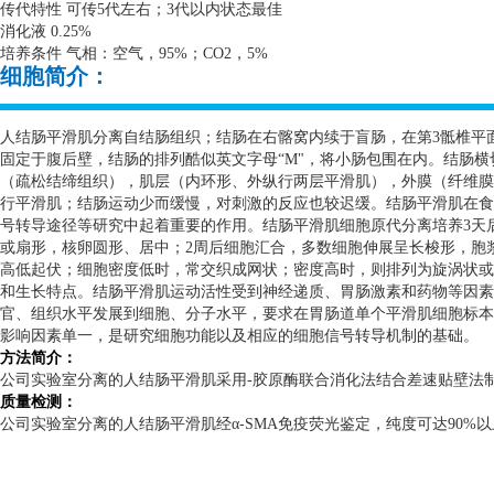
传代特性 可传
5
代左右；
3
代以内状态最佳
消化液
0.25%
培养条件 气相：空气，
95%
；
CO2
，
5%
细胞简介：
人结肠平滑肌分离自结肠组织；结肠在右髂窝内续于盲肠，在第
3
骶椎平
固定于腹后壁，结肠的排列酷似英文字母“
M
"，将小肠包围在内。结肠
（疏松结缔组织），肌层（内环形、外纵行两层平滑肌），外膜（纤维膜
行平滑肌；结肠运动少而缓慢，对刺激的反应也较迟缓。结肠平滑肌在食
号转导途径等研究中起着重要的作用。结肠平滑肌细胞原代分离培养
3
天
或扇形，核卵圆形、居中；
2
周后细胞汇合，多数细胞伸展呈长梭形，胞
高低起伏；细胞密度低时，常交织成网状；密度高时，则排列为旋涡状或
和生长特点。结肠平滑肌运动活性受到神经递质、胃肠激素和药物等因素
官、组织水平发展到细胞、分子水平，要求在胃肠道单个平滑肌细胞标本
影响因素单一，是研究细胞功能以及相应的细胞信号转导机制的基础。
方法简介：
公司实验室分离的人结肠平滑肌采用
-
胶原酶联合消化法结合差速贴壁法
质量检测：
公司实验室分离的人结肠平滑肌经α
-SMA
免疫荧光鉴定，纯度可达
90%
以