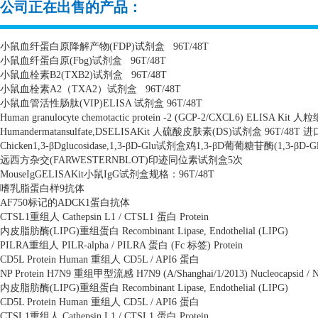
公司正在出售的产品：
小鼠血纤蛋白原降解产物
(FDP)
试剂盒
96T/48T
小鼠血纤蛋白原
(Fbg)
试剂盒
96T/48T
小鼠血栓素
B2(TXB2)
试剂盒
96T/48T
小鼠血栓素
A2
（
TXA2
）试剂盒
96T/48T
小鼠血管活性肠肽
(VIP)ELISA
试剂盒
96T/48T
Human granulocyte chemotactic protein -2 (GCP-2/CXCL6) ELISA Kit
人粒
Humandermatansulfate,DSELISAKit
人硫酸皮肤素
(DS)
试剂盒
96T/48T
进
Chicken1,3-
β
Dglucosidase,1,3-
β
D-Glu
试剂盒鸡
1,3-
β
D
葡葡糖苷酶
(1,3-
β
D-G
远西方杂交
(FARWESTERNBLOT)
印迹同位素试剂盒
5
次
MouseIgGELISAKit
小鼠
IgG
试剂盒规格：
96T/48T
嗜乳脂蛋白样
9
抗体
AF750
标记的
ADCK1
蛋白抗体
CTSL1
重组人
Cathepsin L1 / CTSL1
蛋白
Protein
内皮脂肪酶
(LIPG)
重组蛋白
Recombinant Lipase, Endothelial (LIPG)
PILRA
重组人
PILR-alpha / PILRA
蛋白
(Fc
标签
) Protein
CD5L Protein Human
重组人
CD5L / API6
蛋白
NP Protein H7N9
重组甲型流感
H7N9 (A/Shanghai/1/2013) Nucleocapsid / 
内皮脂肪酶
(LIPG)
重组蛋白
Recombinant Lipase, Endothelial (LIPG)
CD5L Protein Human
重组人
CD5L / API6
蛋白
CTSL1
重组人
Cathepsin L1 / CTSL1
蛋白
Protein