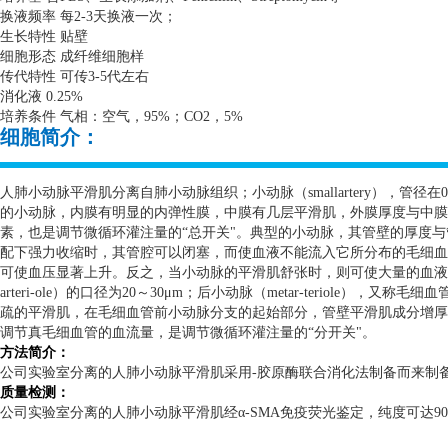
换液频率 每
2-3
天换液一次；
生长特性 贴壁
细胞形态 成纤维细胞样
传代特性 可传
3-5
代左右
消化液
0.25%
培养条件 气相：空气，
95%
；
CO2
，
5%
细胞简介：
人肺小动脉平滑肌分离自肺小动脉组织；小动脉（
smallartery
），管径在
0
的小动脉，内膜有明显的内弹性膜，中膜有几层平滑肌，外膜厚度与中膜
素，也是调节微循环灌注量的“总开关"。典型的小动脉，其管壁的厚度
配下强力收缩时，其管腔可以闭塞，而使血液不能流入它所分布的毛细血
可使血压显著上升。反之，当小动脉的平滑肌舒张时，则可使大量的血液
arteri-ole
）的口径为
20
～
30
μ
m
；后小动脉（
metar-teriole
），又称毛细血
疏的平滑肌，在毛细血管前小动脉分支的起始部分，管壁平滑肌成分增厚
调节真毛细血管的血流量，是调节微循环灌注量的“分开关"。
方法简介：
公司实验室分离的人肺小动脉平滑肌采用
-
胶原酶联合消化法制备而来制
质量检测：
公司实验室分离的人肺小动脉平滑肌经α
-SMA
免疫荧光鉴定，纯度可达
9