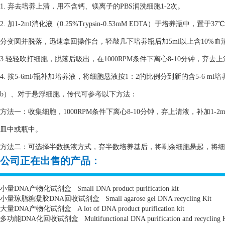
1. 弃去培养上清，用不含钙、镁离子的PBS润洗细胞1-2次。
2. 加1-2ml消化液（0.25%Trypsin-0.53mM EDTA）于培养瓶
分变圆并脱落，迅速拿回操作台，轻敲几下培养瓶后加5ml以上含10%
3.轻轻吹打细胞，脱落后吸出，在1000RPM条件下离心8-10分钟，弃去
4. 按5-6ml/瓶补加培养液，将细胞悬液按1：2的比例分到新的含5-6 m
b）、对于悬浮细胞，传代可参考以下方法：
方法一：收集细胞，1000RPM条件下离心8-10分钟，弃上清液，补加1-2
皿中或瓶中。
方法二：可选择半数换液方式，弃半数培养基后，将剩余细胞悬起，将细胞悬
公司正在出售的产品：
小量
DNA
产物化试剂盒
Small DNA product purification kit
小量琼脂糖凝胶
DNA
回收试剂盒
Small agarose gel DNA recycling Kit
大量
DNA
产物化试剂盒
A lot of DNA product purification kit
多功能
DNA
化回收试剂盒
Multifunctional DNA purification and recycling 