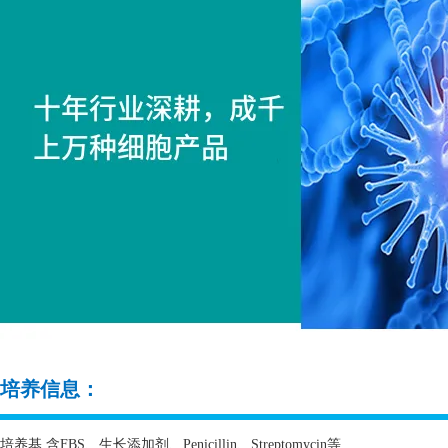
培养信息：
培养基 含
FBS
、生长添加剂、
Penicillin
、
Streptomycin
等