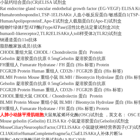
小鼠钙结合蛋白
(CR)ELISA
试剂盒
Rat endocrine gland vascular endothelial growth factor (EG-VEGF) ELISA K
Humahrombospondin1,TSP-1ELISAKit
人血小板反应蛋白
/
敏感蛋白
1(TSP-
HumanApolipoproteinE,Apo-E
试剂盒人载脂蛋白
E(Apo-E)
试剂盒
植物叶绿体
F
型
ATP
酶
(FtypeATPase)
活性比色法定量试剂盒
20
次
humaoll-likereceptor2,TLR2ELISAKit
人
toll
样受体
2(TLR2)
试剂盒
钠通道蛋白
11
α抗体
脂肪酰家族成员
1
抗体
CHODL
重组大鼠
CHODL / Chondrolectin
蛋白
Protein
Gelsolin
凝溶胶蛋白抗原
0.5mgGelsolin
凝溶胶蛋白抗原
FH
重组人
Fumarate Hydratase / FH
蛋白
(His
标签
) Protein
FCGR2B Protein Human
重组人
CD32b / FCGR2B
蛋白
(His
标签
)
BLMH Protein Mouse
重组小鼠
BLMH / Bleomycin Hydrolase
蛋白
(His
标
Gelsolin
凝溶胶蛋白抗原
0.5mgGelsolin
凝溶胶蛋白抗原
FCGR2B Protein Human
重组人
CD32b / FCGR2B
蛋白
(His
标签
)
CHODL
重组大鼠
CHODL / Chondrolectin
蛋白
Protein
BLMH Protein Mouse
重组小鼠
BLMH / Bleomycin Hydrolase
蛋白
(His
标
FH
重组人
Fumarate Hydratase / FH
蛋白
(His
标签
) Protein
人肺小动脉平滑肌细胞
大鼠氧鲨烯环化酶
(OSC)
试剂盒 ，英文名：
OSC E
Mouse gelsolin (Gelsolin) ELISA Kit
小鼠凝溶胶蛋白
(Gelsolin)
试剂盒
MouseCiliaryNeuroophicFactor,CFELISAKit
小鼠睫状神经营养因子
(CF)
试
CLIAKitforHumanComplemefragme5a,C5aELISAKit
人补体片断
5a
细胞
CaMKII
激酶活性定量试剂盒
(A/B/C)20
次