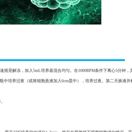
速摇晃解冻，加入5mL培养基混合均匀。在1000RPM条件下离心5分钟，
养瓶中培养过夜（或将细胞悬液加入6cm皿中），培养过夜。第二天换液并
养。