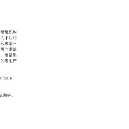
结缔组织构
一而不尽相
部和嗅部三
们可向咽部
用。嗅部黏
上的嗅毛产
10
⁵
cells/
真菌等。