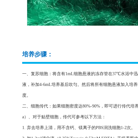
培养步骤：
一、复苏细胞：将含有1mL细胞悬液的冻存管在37℃水浴中迅
液，补加4-6mL培养基后吹匀。然后将所有细胞悬液加入培
度。
二、细胞传代：如果细胞密度达80%-90%，即可进行传代培
a）、对于贴壁细胞，传代可参考以下方法：
1. 弃去培养上清，用不含钙、镁离子的PBS润洗细胞1-2次。