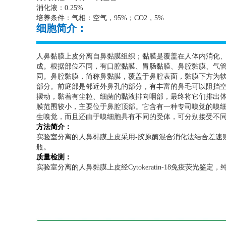
消化液：
0.25%
培养条件：气相：空气，
95%
；
CO2
，
5%
细胞简介：
人鼻黏膜上皮分离自鼻黏膜组织；黏膜是覆盖在人体内消化
成。根据部位不同，有口腔黏膜、胃肠黏膜、鼻腔黏膜、气
同。鼻腔黏膜，简称鼻黏膜，覆盖于鼻腔表面，黏膜下方为
部分。前庭部是邻近外鼻孔的部分，有丰富的鼻毛可以阻挡
摆动，黏着有尘粒、细菌的黏液排向咽部，最终将它们排出
膜范围较小，主要位于鼻腔顶部。它含有一种专司嗅觉的嗅
生嗅觉，而且还由于嗅细胞具有不同的受体，可分别接受不
方法简介：
实验室分离的人鼻黏膜上皮采用
-
胶原酶混合消化法结合差速
瓶。
质量检测：
实验室分离的人鼻黏膜上皮经
Cytokeratin-18
免疫荧光鉴定，