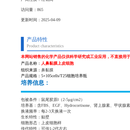
访问量：865
更新时间：2025-04-09
产品特性
Product characteristics
本网站销售的化学产品仅供科学研究或工业应用，不直接用
产品名称：
人鼻黏膜上皮细胞
组织来源：
鼻黏膜
产品规格：
5
×
105cells/T25
细胞培养瓶
培养信息：
包被条件：鼠尾胶原Ⅰ（
2-5
μ
g/cm2
）
培养基：含
FBS
、
EGF
、
Hydrocortisone
、肾上腺素、甲状腺
换液频率：每
2-3
天换液一次
生长特性：贴壁
细胞形态：上皮细胞样
传代特性：可传
1-2
代左右