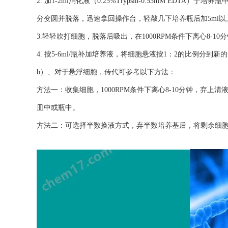
2. 加1-2ml消化液（0.25%Trypsin-0.53mM ED
分变圆并脱落，迅速拿回操作台，轻敲几下培养瓶后加5ml以
3.轻轻吹打细胞，脱落后吸出，在1000RPM条件下离心8-1
4. 按5-6ml/瓶补加培养液，将细胞悬液按1：2的比例分到新
b）、对于悬浮细胞，传代可参考以下方法：
方法一：收集细胞，1000RPM条件下离心8-10分钟，弃上清液
皿中或瓶中。
方法二：可选择半数换液方式，弃半数培养基后，将剩余细胞悬起