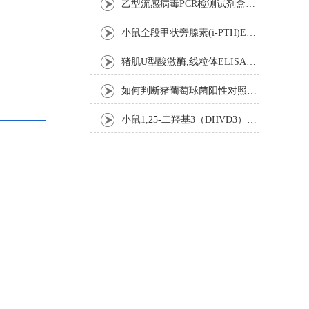
乙型流感病毒PCR检测试剂盒反应五要素
小鼠全段甲状旁腺素(i-PTH)ELISA试剂盒操作步骤
猪肌U型酸激酶,线粒体ELISA试剂盒注意事项
如何判断猪葡萄球菌阳性对照是否失效
小鼠1,25-二羟基3（DHVD3）elisa试剂盒操作步骤