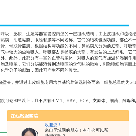
、呼吸、泌尿、生殖等器官管腔内壁的一层组织结构，由上皮组织和疏松
管黏膜、阴道黏膜、眼睑黏膜等不同名称。它们的结构也因功能、部位不
软骨、骨或骨骼肌。根据结构与功能的不同，鼻黏膜又分为前庭部、呼吸
空气中较大的尘粒吸入。呼吸部占鼻黏膜的大部，有发达的上皮纤毛，它
体外。此外，此部分有丰富的血管与腺体，对吸入的空气有加温和湿润作
细胞及嗅腺，它们分泌能溶解到达嗅区的含气味的微粒，刺激嗅细胞表面
同化学分子的刺激，因此可产生不同的嗅觉。
贴壁法，并通过上皮细胞专用培养基培养筛选制备而来，细胞总量约为
5
×
纯度可达
90%
以上，且不含有
HIV-1
、
HBV
、
HCV
、支原体、细菌、酵母和
欢迎您！
来自局域网的朋友！有什么可以帮
助您的吗？