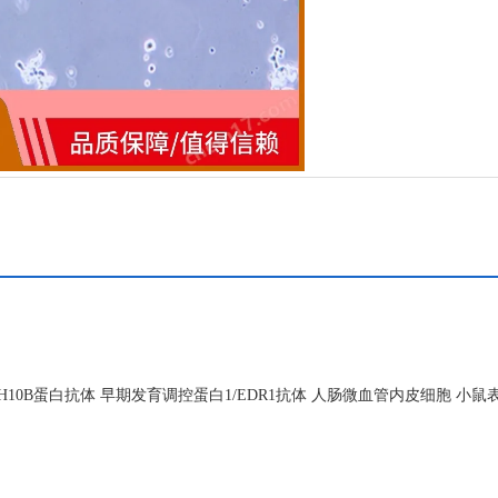
10B蛋白抗体 早期发育调控蛋白1/EDR1抗体 人肠微血管内皮细胞 小鼠