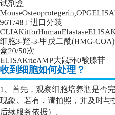
试剂盒
MouseOsteoprotegerin,OPGELIS
96T/48T
进口分装
CLIAKitforHumanElastaseELISAK
细胞
3-
羟
-3-
甲戊二酰
(HMG-COA)
盒
20/50
次
ELISAKitcAMP
大鼠环
0
酸腺苷
收到细胞如何处理？
1、首先，观察细胞培养瓶是否
现象。若有，请拍照，并及时与
后续服务依据）。