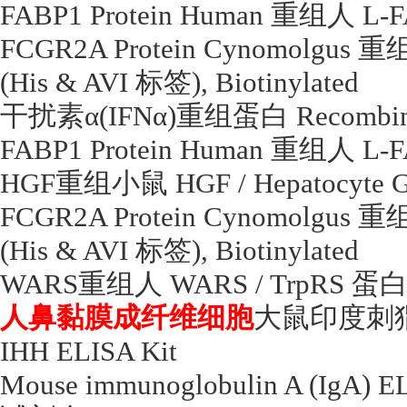
FABP1 Protein Human
重组人
L-F
FCGR2A Protein Cynomolgus
重
(His & AVI
标签
), Biotinylated
干扰素α
(IFN
α
)
重组蛋白
Recombina
FABP1 Protein Human
重组人
L-F
HGF
重组小鼠
HGF / Hepatocyte G
FCGR2A Protein Cynomolgus
重
(His & AVI
标签
), Biotinylated
WARS
重组人
WARS / TrpRS
蛋
人鼻黏膜成纤维细胞
大鼠印度刺
IHH ELISA Kit
Mouse immunoglobulin A (IgA) E