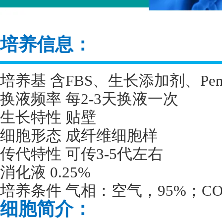
培养信息：
培养基 含
FBS
、生长添加剂、
Pen
换液频率 每
2-3
天换液一次
生长特性 贴壁
细胞形态 成纤维细胞样
传代特性 可传
3-5
代左右
消化液
0.25%
培养条件 气相：空气，
95%
；
CO
细胞简介：