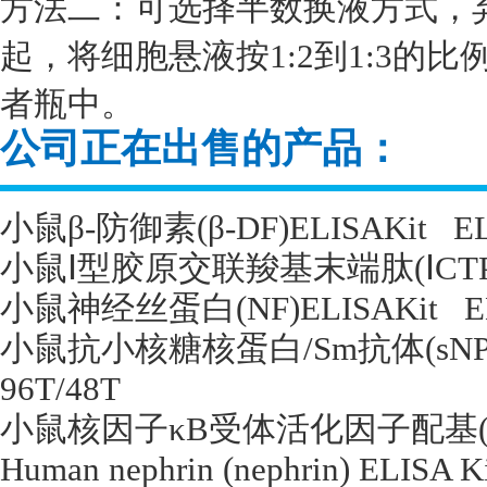
方法二：可选择半数换液方式，
起，将细胞悬液按1:2到1:3的
者瓶中。
公司正在出售的产品：
小鼠β
-
防御素
(
β
-DF)ELISAKit
E
小鼠Ⅰ型胶原交联羧基末端肽
(
Ⅰ
CT
小鼠神经丝蛋白
(NF)ELISAKit
E
小鼠抗小核糖核蛋白
/Sm
抗体
(sN
96T/48T
小鼠核因子κ
B
受体活化因子配基
Human nephrin (nephrin) ELISA K