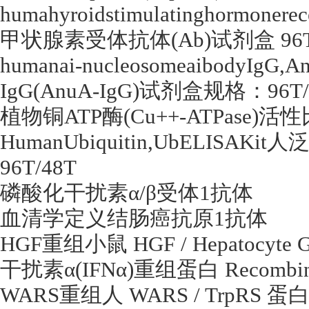
humahyroidstimulatinghormonere
甲状腺素受体抗体
(Ab)
试剂盒
96
humanai-nucleosomeaibodyIgG,A
IgG(AnuA-IgG)
试剂盒规格：
96T
植物铜
ATP
酶
(Cu++-ATPase)
活性
HumanUbiquitin,UbELISAKit
人
96T/48T
磷酸化干扰素α
/
β受体
1
抗体
血清学定义结肠癌抗原
1
抗体
HGF
重组小鼠
HGF / Hepatocyte G
干扰素α
(IFN
α
)
重组蛋白
Recombina
WARS
重组人
WARS / TrpRS
蛋