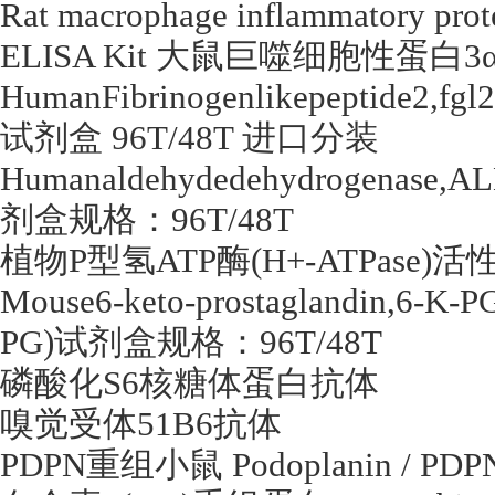
Rat macrophage inflammatory prot
ELISA Kit
大鼠巨噬细胞性蛋白
3
HumanFibrinogenlikepeptide2,fg
试剂盒
96T/48T
进口分装
Humanaldehydedehydrogenase,A
剂盒规格：
96T/48T
植物
P
型氢
ATP
酶
(H+-ATPase)
活
Mouse6-keto-prostaglandin,6-K-
PG)
试剂盒规格：
96T/48T
磷酸化
S6
核糖体蛋白抗体
嗅觉受体
51B6
抗体
PDPN
重组小鼠
Podoplanin / PD