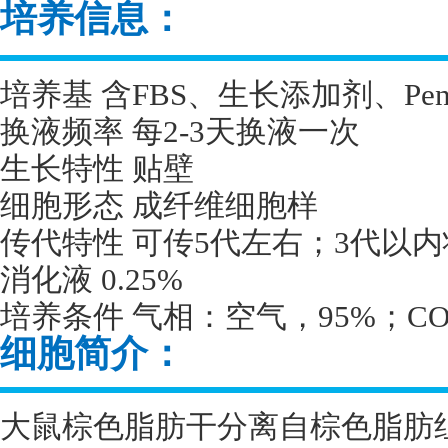
培养信息：
培养基 含
FBS
、生长添加剂、
Pen
换液频率 每
2-3
天换液一次
生长特性 贴壁
细胞形态 成纤维细胞样
传代特性 可传
5
代左右；
3
代以内
消化液
0.25%
培养条件 气相：空气，
95%
；
CO
细胞简介：
大鼠棕色脂肪干分离自棕色脂肪