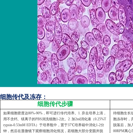
细胞传代及冻存：
细胞传代步骤
如果细胞密度达80%-90%，即可进行传代培养。1. 弃去培养上清，
待细胞生长状
用不含钙、镁离子的PBS润洗细胞1-2次。2. 加2ml消化液（0.25%T
胞冻存时，弃
rypsin-0.53mM EDTA）于培养瓶中，置于37℃培养箱中消化1-2分
脱落后，加入
钟，然后在显微镜下观察细胞消化情况，若细胞大部分变圆并脱
00RPM离