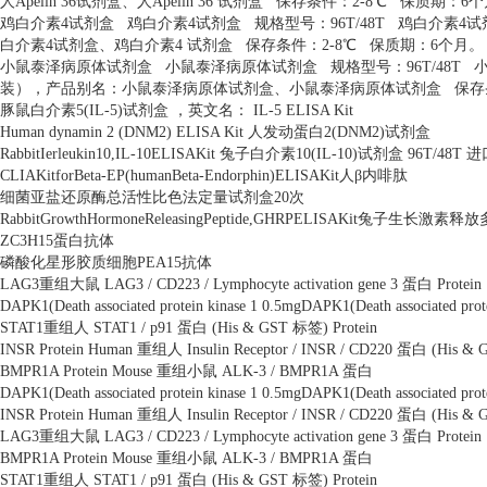
人
Apelin 36
试剂盒、人
Apelin 36
试剂盒
保存条件：
2-8
℃
保质期：
6
个
鸡白介素
4
试剂盒
鸡白介素
4
试剂盒
规格型号：
96T/48T
鸡白介素
4
试
白介素
4
试剂盒、鸡白介素
4
试剂盒
保存条件：
2-8
℃
保质期：
6
个月。
小鼠泰泽病原体试剂盒
小鼠泰泽病原体试剂盒
规格型号：
96T/48T
装），产品别名：小鼠泰泽病原体试剂盒、小鼠泰泽病原体试剂盒
保存
豚鼠白介素
5(IL-5)
试剂盒 ，英文名：
IL-5 ELISA Kit
Human dynamin 2 (DNM2) ELISA Kit
人发动蛋白
2(DNM2)
试剂盒
RabbitIerleukin10,IL-10ELISAKit
兔子白介素
10(IL-10)
试剂盒
96T/48T
进
CLIAKitforBeta-EP(humanBeta-Endorphin)ELISAKit
人β内啡肽
细菌亚盐还原酶总活性比色法定量试剂盒
20
次
RabbitGrowthHormoneReleasingPeptide,GHRPELISAKit
兔子生长激素释放
ZC3H15
蛋白抗体
磷酸化星形胶质细胞
PEA15
抗体
LAG3
重组大鼠
LAG3 / CD223 / Lymphocyte activation gene 3
蛋白
Protein
DAPK1(Death associated protein kinase 1 0.5mgDAPK1(Death associated prot
STAT1
重组人
STAT1 / p91
蛋白
(His & GST
标签
) Protein
INSR Protein Human
重组人
Insulin Receptor / INSR / CD220
蛋白
(His & 
BMPR1A Protein Mouse
重组小鼠
ALK-3 / BMPR1A
蛋白
DAPK1(Death associated protein kinase 1 0.5mgDAPK1(Death associated prot
INSR Protein Human
重组人
Insulin Receptor / INSR / CD220
蛋白
(His & 
LAG3
重组大鼠
LAG3 / CD223 / Lymphocyte activation gene 3
蛋白
Protein
BMPR1A Protein Mouse
重组小鼠
ALK-3 / BMPR1A
蛋白
STAT1
重组人
STAT1 / p91
蛋白
(His & GST
标签
) Protein