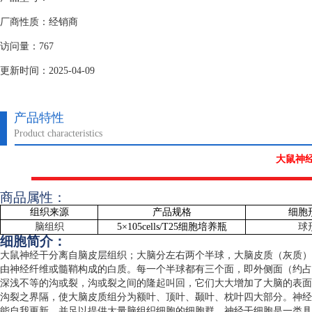
厂商性质：经销商
访问量：767
更新时间：2025-04-09
产品特性
Product characteristics
大鼠神
商品属性：
组织来源
产品规格
细胞
脑组织
5
×
105cells/T25
细胞培养瓶
球
细胞简介：
大鼠神经干分离自脑皮层组织；大脑分左右两个半球，大脑皮质（灰质）
由神经纤维或髓鞘构成的白质。每一个半球都有三个面，即外侧面（约占
深浅不等的沟或裂，沟或裂之间的隆起叫回，它们大大增加了大脑的表面
沟裂之界隔，使大脑皮质组分为额叶、顶叶、颞叶、枕叶四大部分。神经
能自我更新，并足以提供大量脑组织细胞的细胞群。神经干细胞是一类具