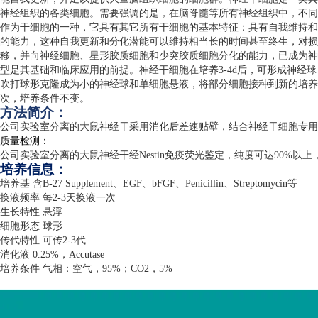
神经组织的各类细胞。需要强调的是，在脑脊髓等所有神经组织中，不同
作为干细胞的一种，它具有其它所有干细胞的基本特征：具有自我维持和
的能力，这种自我更新和分化潜能可以维持相当长的时间甚至终生，对损
移，并向神经细胞、星形胶质细胞和少突胶质细胞分化的能力，已成为神
型是其基础和临床应用的前提。神经干细胞在培养
3-4d
后，可形成神经球
吹打球形克隆成为小的神经球和单细胞悬液，将部分细胞接种到新的培养
次，培养条件不变。
方法简介：
公司实验室分离的大鼠神经干采用消化后差速贴壁，结合神经干细胞专用
质量检测：
公司实验室分离的大鼠神经干经
Nestin
免疫荧光鉴定，纯度可达
90%
以上
培养信息：
培养基 含
B-27 Supplement
、
EGF
、
bFGF
、
Penicillin
、
Streptomycin
等
换液频率 每
2-3
天换液一次
生长特性 悬浮
细胞形态 球形
传代特性 可传
2-3
代
消化液
0.25%
，
Accutase
培养条件 气相：空气，
95%
；
CO2
，
5%