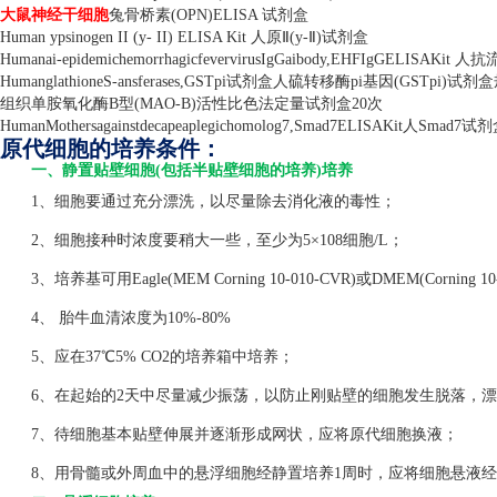
大鼠神经干细胞
兔骨桥素
(OPN)ELISA
试剂盒
Human ypsinogen II (y- II) ELISA Kit
人原Ⅱ
(y-
Ⅱ
)
试剂盒
Humanai-epidemichemorrhagicfevervirusIgGaibody,EHFIgGELISAKit
人抗
HumanglathioneS-ansferases,GSTpi
试剂盒人硫转移酶
pi
基因
(GSTpi)
试剂盒
组织单胺氧化酶
B
型
(MAO-B)
活性比色法定量试剂盒
20
次
HumanMothersagainstdecapeaplegichomolog7,Smad7ELISAKit
人
Smad7
试剂
原代细胞的培养条件：
一、静置贴壁细胞(包括半贴壁细胞的培养)培养
1、细胞要通过充分漂洗，以尽量除去消化液的毒性；
2、细胞接种时浓度要稍大一些，至少为5×108细胞/L；
3、培养基可用Eagle(MEM Corning 10-010-CVR)或DMEM(Corning 1
4、 胎牛血清浓度为10%-80%
5、应在37℃5% CO2的培养箱中培养；
6、在起始的2天中尽量减少振荡，以防止刚贴壁的细胞发生脱落，漂
7、待细胞基本贴壁伸展并逐渐形成网状，应将原代细胞换液；
8、用骨髓或外周血中的悬浮细胞经静置培养1周时，应将细胞悬液经