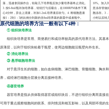
落，迅速拿回操作台，轻敲几下培养瓶后加少量培养基终止消化。
10%。加入
3. 按6-8ml/瓶补加培养基，轻轻打匀后吸出，在1000RPM条件下离
意冻存管做好
心4分钟，弃去上清液，补加1-2mL培养液后吹匀。4. 将细胞悬液
胞冻存。3．
按1：2到1：5的比例分到新的含8ml培养基的新皿中或者瓶中。
小时以后转
原代细胞的培养方法一般有以下4种：
① 组织块培养法
组织块培养是常用、简便易行和成功率较高的原代培养方法。其基本方
原薄层，以利于组织块粘着于瓶壁，使周边细胞能沿瓶壁向外生长。
② 消化培养法
③ 悬浮细胞培养法
对于悬浮生长的细胞，如白血病细胞、淋巴细胞、骨髓细胞、胸水和
养，或经淋巴细胞分层液分离后接种培养。
④器官培养
器官培养是指从供体取得器官或组织块后，不进行组织分离而直接在
可用于重点观察细胞间的联系、排列情况和相互影响，以及局部环境的生