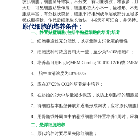
纹肌细胞，细胞呈纤维状，不分支，有明显横纹，核很多，
天后，可见细胞贴壁伸展，细胞形态大小不一，呈梭形、不
胞浆丰富，有分枝状突起，细胞平行排列成单层或部分区域
状或栅栏状。传代后细胞生长较快，
4-6
天即可汇合，并保持
原代细胞的培养条件：
一、静置贴壁细胞(包括半贴壁细胞的培养)培养
1、细胞要通过充分漂洗，以尽量除去消化液的毒性；
2、细胞接种时浓度要稍大一些，至少为5×108细胞/L；
3、培养基可用Eagle(MEM Corning 10-010-CVR)或DMEM(C
4、 胎牛血清浓度为10%-80%
5、应在37℃5% CO2的培养箱中培养；
6、在起始的2天中尽量减少振荡，以防止刚贴壁的细胞发
7、待细胞基本贴壁伸展并逐渐形成网状，应将原代细胞
8、用骨髓或外周血中的悬浮细胞经静置培养1周时，应将
二、悬浮细胞培养
1、原代培养时要尽量去除红细胞；