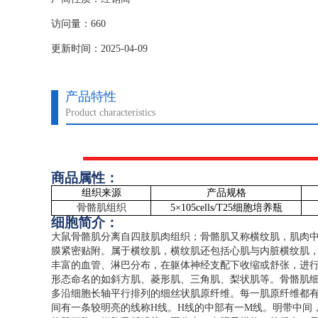
访问量：660
更新时间：2025-04-09
产品特性
Product characteristics
商品属性：
组织来源
产品规格
骨骼肌组织
5
×
105cells/T25
细胞培养瓶
细胞简介：
大鼠骨骼肌分离自四肢肌肉组织；骨骼肌又称横纹肌，肌肉
膜紧密贴附。属于横纹肌，横纹肌还包括心肌与内脏横纹肌
丰富的血管、淋巴分布，在躯体神经支配下收缩或舒张，进
形态命名的如斜方肌、菱形肌、三角肌、梨状肌等。骨骼肌
多沿细胞长轴平行排列的细丝状肌原纤维。每一肌原纤维都有
间有一条较明亮的线称
H
线。
H
线的中部有一
M
线。明带中间