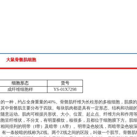
大鼠骨骼肌细胞
细胞形态
货号
成纤维细胞样
YS-01X7298
中的一种，约占全身重量的
40%
。骨骼肌纤维为长柱形的多核细胞，肌膜的
，其中骨骼肌主要分布于四肢。每块肌肉都是具有一定形态、结构和功能
行随意运动。肌肉可根据共形状、大小、位置、起止点、纤维方向和作用
细胞呈纤维状，不分支，有明显横纹，核很多，且都位于细胞膜下方。肌
相间排列的明带（Ⅰ带）及暗带（
A
带）。明带染色较浅，而暗带染色较
，有一条较暗的线称为
Z
线。两个
Z
线之间的区段，叫做一个肌节。骨骼肌