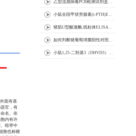
乙型流感病毒PCR检测试剂盒反应五要素
小鼠全段甲状旁腺素(i-PTH)ELISA试剂盒操作步骤
猪肌U型酸激酶,线粒体ELISA试剂盒注意事项
如何判断猪葡萄球菌阳性对照是否失效
小鼠1,25-二羟基3（DHVD3）elisa试剂盒操作步骤
外面有基
的器官，有
等命名。依
细胞内有许
深。暗带中
细胞也称横