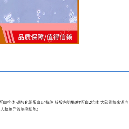
蛋白抗体 磷酸化组蛋白H4抗体 核酸内切酶8样蛋白2抗体 大鼠骨髓来源
5（人胰腺导管腺癌细胞）