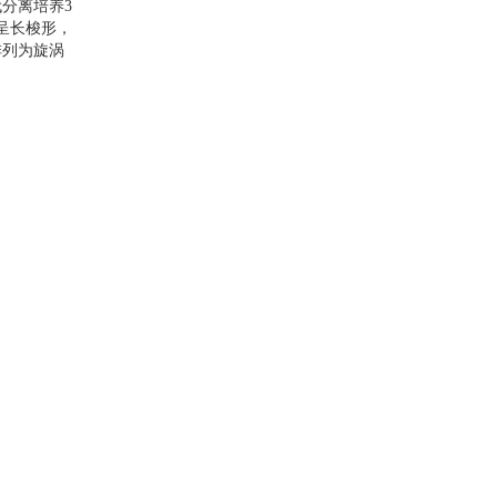
代分离培养
3
呈长梭形，
排列为旋涡