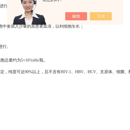
中进行；
中要加入少量的原患者血清，以利细胞生长；
进行。
细胞总量约为
5
×
10?cells/
瓶。
鉴定，纯度可达
90%
以上，且不含有
HIV-1
、
HBV
、
HCV
、支原体、细菌、