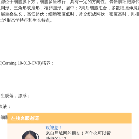
且都位于细胞膜下方，细胞多呈梭行，具有一定的方向性。骨骼肌细胞原
规则形、三角形或扇形，核卵圆形、居中；
2
周后细胞汇合，多数细胞伸展
多层重叠生长，高低起伏；细胞密度低时，常交织成网状；密度高时，则
上述形态学特征和生长特点。
orning 10-013-CVR)培养；
生脱落，漂浮；
换液；
细胞悬液经低速离心后换液。
欢迎您！
来自局域网的朋友！有什么可以帮
助您的吗？