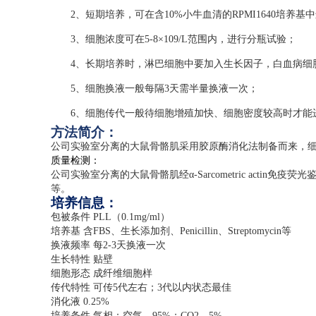
2、短期培养，可在含10%小牛血清的RPMI1640培养基
3、细胞浓度可在5-8×109/L范围内，进行分瓶试验；
4、长期培养时，淋巴细胞中要加入生长因子，白血病细胞
5、细胞换液一般每隔3天需半量换液一次；
6、细胞传代一般待细胞增殖加快、细胞密度较高时才能
方法简介：
公司实验室分离的大鼠骨骼肌采用胶原酶消化法制备而来，
质量检测：
公司实验室分离的大鼠骨骼肌经α
-Sarcometric actin
免疫荧光
等。
培养信息：
包被条件
PLL
（
0.1mg/ml
）
培养基 含
FBS
、生长添加剂、
Penicillin
、
Streptomycin
等
换液频率 每
2-3
天换液一次
生长特性 贴壁
细胞形态 成纤维细胞样
传代特性 可传
5
代左右；
3
代以内状态最佳
消化液
0.25%
培养条件 气相：空气，
95%
；
CO2
，
5%