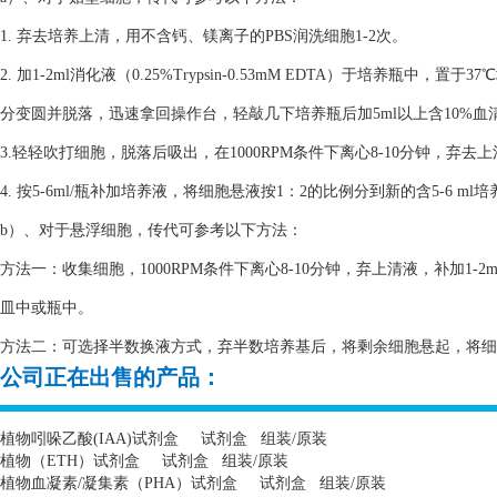
1. 弃去培养上清，用不含钙、镁离子的PBS润洗细胞1-2次。
2. 加1-2ml消化液（0.25%Trypsin-0.53mM EDTA）于培养瓶
分变圆并脱落，迅速拿回操作台，轻敲几下培养瓶后加5ml以上含10%
3.轻轻吹打细胞，脱落后吸出，在1000RPM条件下离心8-10分钟，弃去
4. 按5-6ml/瓶补加培养液，将细胞悬液按1：2的比例分到新的含5-6 m
b）、对于悬浮细胞，传代可参考以下方法：
方法一：收集细胞，1000RPM条件下离心8-10分钟，弃上清液，补加1-2
皿中或瓶中。
方法二：可选择半数换液方式，弃半数培养基后，将剩余细胞悬起，将细胞悬
公司正在出售的产品：
植物吲哚乙酸
(IAA)
试剂盒
试剂盒
组装
/
原装
植物（
ETH
）试剂盒
试剂盒
组装
/
原装
植物血凝素
/
凝集素（
PHA
）试剂盒
试剂盒
组装
/
原装