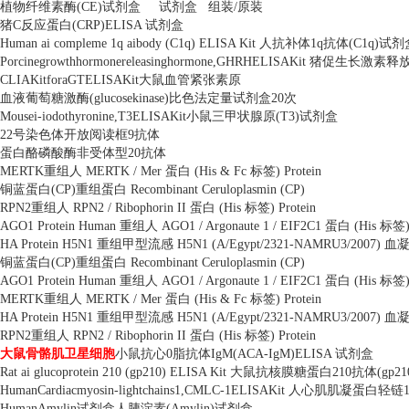
植物纤维素酶
(CE)
试剂盒
试剂盒
组装
/
原装
猪
C
反应蛋白
(CRP)ELISA
试剂盒
Human ai compleme 1q aibody (C1q) ELISA Kit
人抗补体
1q
抗体
(C1q)
试剂
Porcinegrowthhormonereleasinghormone,GHRHELISAKit
猪促生长激素释
CLIAKitforaGTELISAKit
大鼠血管紧张素原
血液葡萄糖激酶
(glucosekinase)
比色法定量试剂盒
20
次
Mousei-iodothyronine,T3ELISAKit
小鼠三甲状腺原
(T3)
试剂盒
22
号染色体开放阅读框
9
抗体
蛋白酪磷酸酶非受体型
20
抗体
MERTK
重组人
MERTK / Mer
蛋白
(His & Fc
标签
) Protein
铜蓝蛋白
(CP)
重组蛋白
Recombinant Ceruloplasmin (CP)
RPN2
重组人
RPN2 / Ribophorin II
蛋白
(His
标签
) Protein
AGO1 Protein Human
重组人
AGO1 / Argonaute 1 / EIF2C1
蛋白
(His
标签
HA Protein H5N1
重组甲型流感
H5N1 (A/Egypt/2321-NAMRU3/2007)
血
铜蓝蛋白
(CP)
重组蛋白
Recombinant Ceruloplasmin (CP)
AGO1 Protein Human
重组人
AGO1 / Argonaute 1 / EIF2C1
蛋白
(His
标签
MERTK
重组人
MERTK / Mer
蛋白
(His & Fc
标签
) Protein
HA Protein H5N1
重组甲型流感
H5N1 (A/Egypt/2321-NAMRU3/2007)
血
RPN2
重组人
RPN2 / Ribophorin II
蛋白
(His
标签
) Protein
大鼠骨骼肌卫星细胞
小鼠抗心
0
脂抗体
IgM(ACA-IgM)ELISA
试剂盒
Rat ai glucoprotein 210 (gp210) ELISA Kit
大鼠抗核膜糖蛋白
210
抗体
(gp21
HumanCardiacmyosin-lightchains1,CMLC-1ELISAKit
人心肌肌凝蛋白轻链
HumanAmylin
试剂盒人胰淀素
(Amylin)
试剂盒