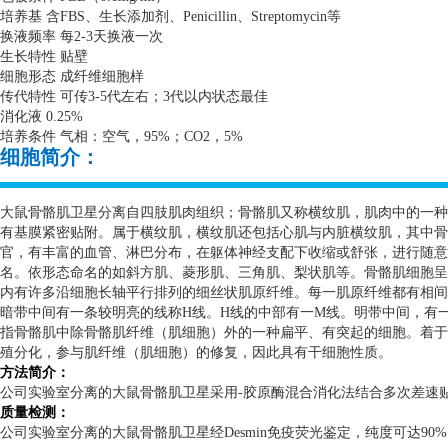
培养基 含
FBS
、生长添加剂、
Penicillin
、
Streptomycin
等
换液频率 每
2-3
天换液一次
生长特性 贴壁
细胞形态 成纤维细胞样
传代特性 可传
3-5
代左右；
3
代以内状态最佳
消化液
0.25%
培养条件 气相：空气，
95%
；
CO2
，
5%
细胞简介：
大鼠骨骼肌卫星分离自四肢肌肉组织；骨骼肌又称横纹肌，肌肉中的一种
有基膜紧密贴附。属于横纹肌，横纹肌还包括心肌与内脏横纹肌，其中骨
官，有丰富的血管、淋巴分布，在躯体神经支配下收缩或舒张，进行随意
名。依形态命名的如斜方肌、菱形肌、三角肌、梨状肌等。骨骼肌细胞呈
内有许多沿细胞长轴平行排列的细丝状肌原纤维。每一肌原纤维都有相间
暗带中间有一条较明亮的线称
H
线。
H
线的中部有一
M
线。明带中间，有
指骨骼肌中除骨骼肌纤维（肌细胞）外的一种扁平、有突起的细胞。着于
殖分化，参与肌纤维（肌细胞）的修复，因此具有干细胞性质。
方法简介：
公司实验室分离的大鼠骨骼肌卫星采用
-
胶原酶混合消化法结合多次差速
质量检测：
公司实验室分离的大鼠骨骼肌卫星经
Desmin
免疫荧光鉴定，纯度可达
90%