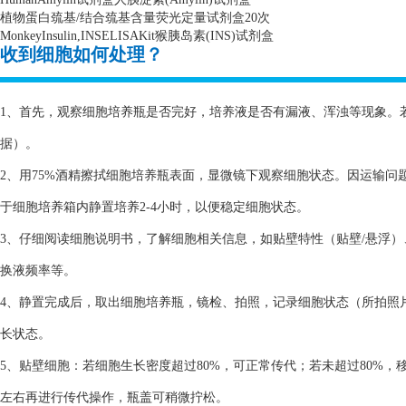
植物蛋白巯基
/
结合巯基含量荧光定量试剂盒
20
次
MonkeyInsulin,INSELISAKit
猴胰岛素
(INS)
试剂盒
收到细胞如何处理？
1、首先，观察细胞培养瓶是否完好，培养液是否有漏液、浑浊等现象。
据）。
2、用75%酒精擦拭细胞培养瓶表面，显微镜下观察细胞状态。因运输
于细胞培养箱内静置培养2-4小时，以便稳定细胞状态。
3、仔细阅读细胞说明书，了解细胞相关信息，如贴壁特性（贴壁/悬浮
换液频率等。
4、静置完成后，取出细胞培养瓶，镜检、拍照，记录细胞状态（所拍照
长状态。
5、贴壁细胞：若细胞生长密度超过80%，可正常传代；若未超过80%，
左右再进行传代操作，瓶盖可稍微拧松。