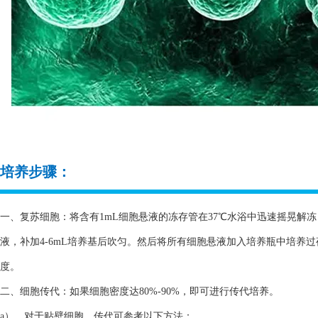
培养步骤：
一、复苏细胞：将含有1mL细胞悬液的冻存管在37℃水浴中迅速摇晃解冻，
液，补加4-6mL培养基后吹匀。然后将所有细胞悬液加入培养瓶中培养
度。
二、细胞传代：如果细胞密度达80%-90%，即可进行传代培养。
a）、对于贴壁细胞，传代可参考以下方法：