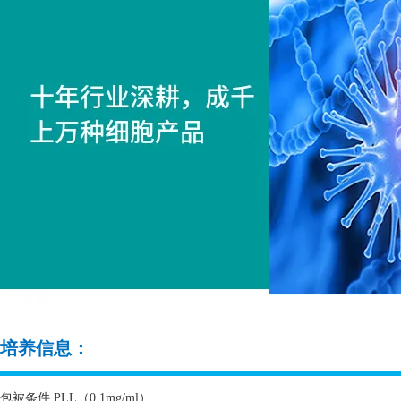
培养信息：
包被条件
PLL
（
0.1mg/ml
）