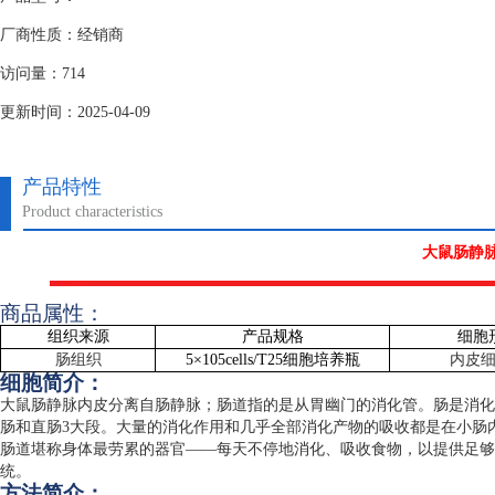
厂商性质：经销商
访问量：714
更新时间：2025-04-09
产品特性
Product characteristics
大鼠肠静
商品属性：
组织来源
产品规格
细胞
肠组织
5
×
105cells/T25
细胞培养瓶
内皮
细胞简介：
大鼠肠静脉内皮分离自肠静脉；肠道指的是从胃幽门的消化管。肠是消化
肠和直肠
3
大段。大量的消化作用和几乎全部消化产物的吸收都是在小肠
肠道堪称身体最劳累的器官——每天不停地消化、吸收食物，以提供足够
统。
方法简介：