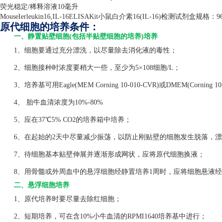
荧光稳定
/
稀释溶液
10
毫升
MouseIerleukin16,IL-16ELISAKit
小鼠白介素
16(IL-16)
检测试剂盒规格：
9
原代细胞的培养条件：
一、静置贴壁细胞(包括半贴壁细胞的培养)培养
1、细胞要通过充分漂洗，以尽量除去消化液的毒性；
2、细胞接种时浓度要稍大一些，至少为5×108细胞/L；
3、培养基可用Eagle(MEM Corning 10-010-CVR)或DMEM(Corning 1
4、 胎牛血清浓度为10%-80%
5、应在37℃5% CO2的培养箱中培养；
6、在起始的2天中尽量减少振荡，以防止刚贴壁的细胞发生脱落，漂
7、待细胞基本贴壁伸展并逐渐形成网状，应将原代细胞换液；
8、用骨髓或外周血中的悬浮细胞经静置培养1周时，应将细胞悬液经
二、悬浮细胞培养
1、原代培养时要尽量去除红细胞；
2、短期培养，可在含10%小牛血清的RPMI1640培养基中进行；