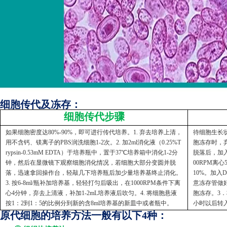
细胞传代及冻存：
细胞传代步骤
如果细胞密度达80%-90%，即可进行传代培养。1. 弃去培养上清，
待细胞生长状
用不含钙、镁离子的PBS润洗细胞1-2次。2. 加2ml消化液（0.25%T
胞冻存时，弃
rypsin-0.53mM EDTA）于培养瓶中，置于37℃培养箱中消化1-2分
脱落后，加入
钟，然后在显微镜下观察细胞消化情况，若细胞大部分变圆并脱
00RPM离
落，迅速拿回操作台，轻敲几下培养瓶后加少量培养基终止消化。
10%。加入
3. 按6-8ml/瓶补加培养基，轻轻打匀后吸出，在1000RPM条件下离
意冻存管做好
心4分钟，弃去上清液，补加1-2mL培养液后吹匀。4. 将细胞悬液
胞冻存。3．
按1：2到1：5的比例分到新的含8ml培养基的新皿中或者瓶中。
小时以后转
原代细胞的培养方法一般有以下4种：