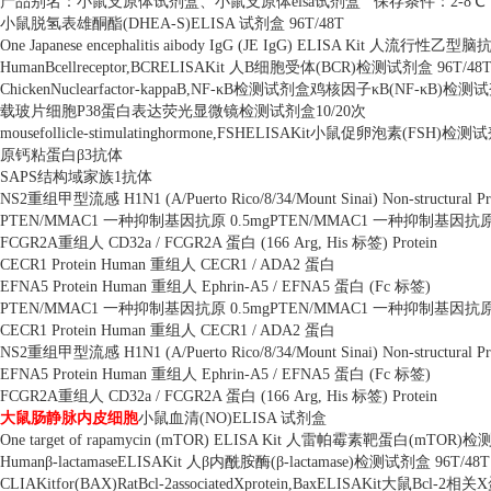
产品别名：小鼠支原体试剂盒、小鼠支原体
eisa
试剂盒
保存条件：
2-8
℃
小鼠脱氢表雄酮酯
(DHEA-S)ELISA
试剂盒
96T/48T
One Japanese encephalitis aibody IgG (JE IgG) ELISA Kit
人流行性乙型脑
HumanBcellreceptor,BCRELISAKit
人
B
细胞受体
(BCR)
检测试剂盒
96T/48
ChickenNuclearfactor-kappaB,NF-
κ
B
检测试剂盒鸡核因子κ
B(NF-
κ
B)
检测试
载玻片细胞
P38
蛋白表达荧光显微镜检测试剂盒
10/20
次
mousefollicle-stimulatinghormone,FSHELISAKit
小鼠促卵泡素
(FSH)
检测试
原钙粘蛋白β
3
抗体
SAPS
结构域家族
1
抗体
NS2
重组甲型流感
H1N1 (A/Puerto Rico/8/34/Mount Sinai) Non-structural Pro
PTEN/MMAC1
一种抑制基因抗原
0.5mgPTEN/MMAC1
一种抑制基因抗
FCGR2A
重组人
CD32a / FCGR2A
蛋白
(166 Arg, His
标签
) Protein
CECR1 Protein Human
重组人
CECR1 / ADA2
蛋白
EFNA5 Protein Human
重组人
Ephrin-A5 / EFNA5
蛋白
(Fc
标签
)
PTEN/MMAC1
一种抑制基因抗原
0.5mgPTEN/MMAC1
一种抑制基因抗
CECR1 Protein Human
重组人
CECR1 / ADA2
蛋白
NS2
重组甲型流感
H1N1 (A/Puerto Rico/8/34/Mount Sinai) Non-structural Pro
EFNA5 Protein Human
重组人
Ephrin-A5 / EFNA5
蛋白
(Fc
标签
)
FCGR2A
重组人
CD32a / FCGR2A
蛋白
(166 Arg, His
标签
) Protein
大鼠肠静脉内皮细胞
小鼠血清
(NO)ELISA
试剂盒
One target of rapamycin (mTOR) ELISA Kit
人雷帕霉素靶蛋白
(mTOR)
检
Human
β
-lactamaseELISAKit
人β内酰胺酶
(
β
-lactamase)
检测试剂盒
96T/48
CLIAKitfor(BAX)RatBcl-2associatedXprotein,BaxELISAKit
大鼠
Bcl-2
相关
X