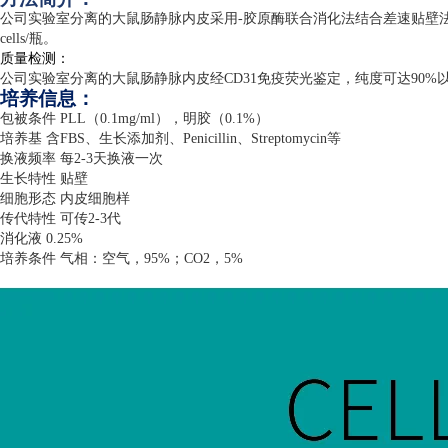
公司实验室分离的大鼠肠静脉内皮采用
-
胶原酶联合消化法结合差速贴壁
cells/
瓶。
质量检测：
公司实验室分离的大鼠肠静脉内皮经
CD31
免疫荧光鉴定，纯度可达
90%
培养信息：
包被条件
PLL
（
0.1mg/ml
），明胶（
0.1%
）
培养基 含
FBS
、生长添加剂、
Penicillin
、
Streptomycin
等
换液频率 每
2-3
天换液一次
生长特性 贴壁
细胞形态 内皮细胞样
传代特性 可传
2-3
代
消化液
0.25%
培养条件 气相：空气，
95%
；
CO2
，
5%