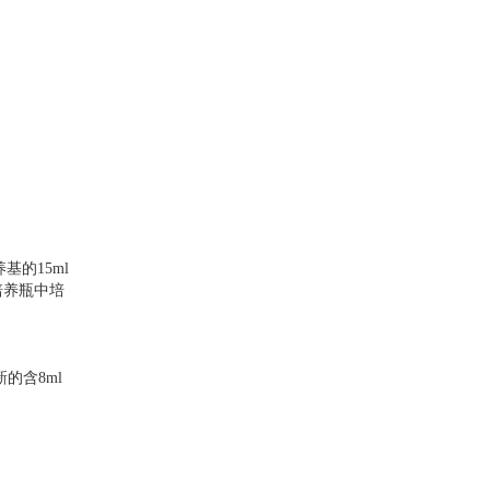
的15ml
培养瓶中培
的含8ml