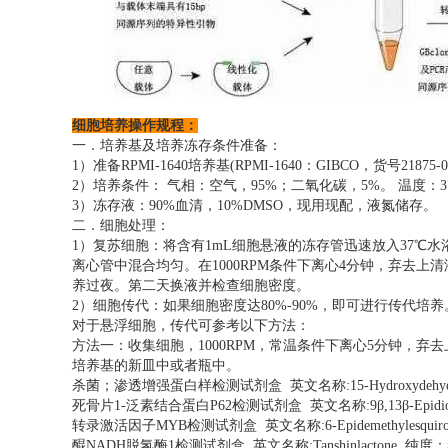
细胞培养操作规程：
一．培养基及培养冻存条件准备：
1）准备RPMI-1640培养基(RPMI-1640：GIBCO，货号2187
2）培养条件： 气相：空气，95%；二氧化碳，5%。 温度：37
3）冻存液：90%血清，10%DMSO，现用现配，液氮储存。
二．细胞处理：
1）复苏细胞：将含有1mL细胞悬液的冻存管迅速放入37℃水
离心管中混合均匀。在1000RPM条件下离心4分钟，弃去上
养过夜。第二天换液并检查细胞密度。
2）细胞传代：如果细胞密度达80%-90%，即可进行传代培养
对于悬浮细胞，传代可参考以下方法：
方法一：收集细胞，1000RPM，常温条件下离心5分钟，弃去
培养基的新皿中或者瓶中。
杀菌；渗透增强蛋白样检测试剂盒 英文名称:15-Hydroxydehydroab
死骨片1-泛素结合蛋白P62检测试剂盒 英文名称:9β,13β-Epidioxyabie
转录激活因子MYB检测试剂盒 英文名称:6-Epidemethylesquiro
醌NADH脱氢酶1检测试剂盒 英文名称:Tanshinlactone 纯度：