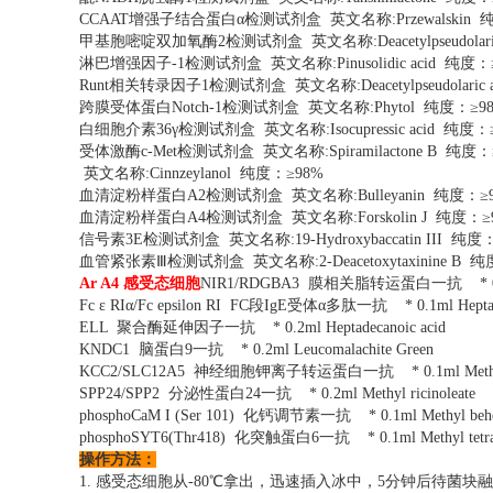
CCAAT增强子结合蛋白α检测试剂盒 英文名称:Przewalskin 
甲基胞嘧啶双加氧酶2检测试剂盒 英文名称:Deacetylpseudolaric
淋巴增强因子-1检测试剂盒 英文名称:Pinusolidic acid 纯度：
Runt相关转录因子1检测试剂盒 英文名称:Deacetylpseudolaric 
跨膜受体蛋白Notch-1检测试剂盒 英文名称:Phytol 纯度：≥9
白细胞介素36γ检测试剂盒 英文名称:Isocupressic acid 纯度：
受体激酶c-Met检测试剂盒 英文名称:Spiramilactone B 纯度：
英文名称:Cinnzeylanol 纯度：≥98%
血清淀粉样蛋白A2检测试剂盒 英文名称:Bulleyanin 纯度：≥
血清淀粉样蛋白A4检测试剂盒 英文名称:Forskolin J 纯度：≥
信号素3E检测试剂盒 英文名称:19-Hydroxybaccatin III 纯度
血管紧张素Ⅲ检测试剂盒 英文名称:2-Deacetoxytaxinine B 纯
Ar A4 感受态细胞
NIR1/RDGBA3 膜相关脂转运蛋白一抗 * 0.2ml
Fc ε RIα/Fc epsilon RI FC段IgE受体α多肽一抗 * 0.1ml Heptade
ELL 聚合酶延伸因子一抗 * 0.2ml Heptadecanoic acid
KNDC1 脑蛋白9一抗 * 0.2ml Leucomalachite Green
KCC2/SLC12A5 神经细胞钾离子转运蛋白一抗 * 0.1ml Methyl A
SPP24/SPP2 分泌性蛋白24一抗 * 0.2ml Methyl ricinoleate
phosphoCaM I (Ser 101) 化钙调节素一抗 * 0.1ml Methyl behe
phosphoSYT6(Thr418) 化突触蛋白6一抗 * 0.1ml Methyl tetrac
操作方法：
1. 感受态细胞从-80℃拿出，迅速插入冰中，5分钟后待菌块融