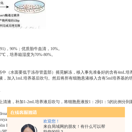
5-091)，90%；优质胎牛血清，10%。
℃，培养箱湿度为70%-80%。
浴中（水面要低于冻存管盖部）摇晃解冻，移入事先准备好的含有4mL培养基
清液，加入1mL培养基后吹匀。然后将所有细胞悬液移入含有5ml培养基的
。
上清液，补加1-2mL培养液后吹匀，将细胞悬液按1：2到1：5的比例分到新
ietic acid 纯度：≥98%
t-8(14)-en-18-oic acid 纯度：≥98%
欢迎您！
lin D 纯度：≥98%
来自局域网的朋友！有什么可以帮
≥98%
助您的吗？