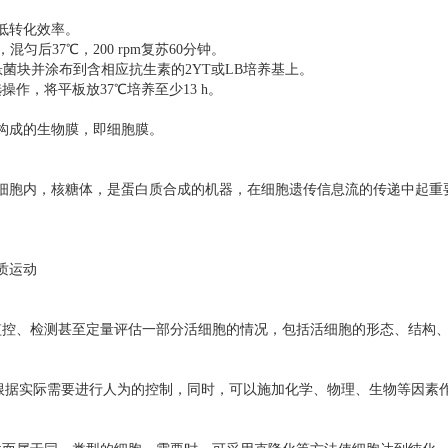
降低转化效率。
，混匀后37℃，200 rpm复苏60分钟。
打重悬菌块并涂布到含相应抗生素的2YT或LB培养基上。
操作，将平板放37℃培养至少13 h。
构成的生物膜，即细胞膜。
细胞内，核糖体，是蛋白质合成的机器，在细胞遗传信息流的传递中起重
质运动
监控、检测甚至定量评估一部分活细胞的情况，包括活细胞的形态、结构
根据实际需要进行人为的控制，同时，可以施加化学、物理、生物等因素