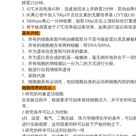
静置25分钟。
2. 42℃水浴热激45秒，迅速放回冰上并静置2分钟，晃动会
3. 向离心管中加入700μl不含抗生素的无菌培养基 (2YT或LB)
4. 5000rpm离心一分钟收菌，留取100μl左右上清轻轻吹
5. 将平板倒置放于37℃培养箱过夜培养。如果进行蓝白斑筛选
基本共性:
1、所有的细胞表面均有由磷脂双分子层与镶嵌蛋白质及糖被
2、所有的细胞都含有两种核酸：即DNA与RNA。
3、作为遗传信息复制与转录的载体。
4、作为蛋白质合成的机器—核糖体，毫无例外地存在于一切
5、所有细胞的增殖都以一分为二的方式进行分裂。
6、能进行自我增殖和遗传
7、新陈代谢
8、细胞都具有运动性，包括细胞自身的运动和细胞内部的物
细胞培养的优点：
1.研究的对象是活细胞
在实验过程中，根据要求可始终保持细胞活力，并可长时间
等。
2.研究条件可以人为控制
pH、温度、氧气、二氧化碳、张力等物理化学的条件，可以
进行实验观察，这些因素同样可以处于严格控制之下。
3.研究的样本可以达到比较均一性