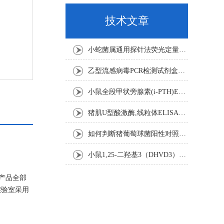
技术文章
小蛇菌属通用探针法荧光定量PCR试剂盒实验注意事项
乙型流感病毒PCR检测试剂盒反应五要素
小鼠全段甲状旁腺素(i-PTH)ELISA试剂盒操作步骤
猪肌U型酸激酶,线粒体ELISA试剂盒注意事项
如何判断猪葡萄球菌阳性对照是否失效
小鼠1,25-二羟基3（DHVD3）elisa试剂盒操作步骤
的产品全部
实验室采用