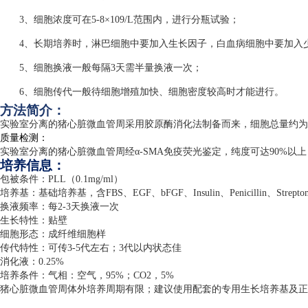
3、细胞浓度可在5-8×109/L范围内，进行分瓶试验；
4、长期培养时，淋巴细胞中要加入生长因子，白血病细胞中要加入
5、细胞换液一般每隔3天需半量换液一次；
6、细胞传代一般待细胞增殖加快、细胞密度较高时才能进行。
方法简介：
实验室分离的猪心脏微血管周采用胶原酶消化法制备而来，细胞总量约为
质量检测：
实验室分离的猪心脏微血管周经α
-SMA
免疫荧光鉴定，纯度可达
90%
以上
培养信息：
包被条件：
PLL
（
0.1mg/ml
）
培养基：基础培养基，含
FBS
、
EGF
、
bFGF
、
Insulin
、
Penicillin
、
Strepto
换液频率：每
2-3
天换液一次
生长特性：贴壁
细胞形态：成纤维细胞样
传代特性：可传
3-5
代左右；
3
代以内状态佳
消化液：
0.25%
培养条件：气相：空气，
95%
；
CO2
，
5%
猪心脏微血管周体外培养周期有限；建议使用配套的专用生长培养基及正