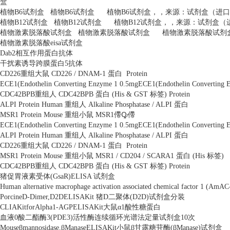
盒
植物
B6
试剂盒
植物
B6
试剂盒
植物
B6
试剂盒，，来源：试剂盒（进口
植物
B12
试剂盒
植物
B12
试剂盒
植物
B12
试剂盒，，来源：试剂盒（
植物激素脱落酸试剂盒
植物激素脱落酸试剂盒
植物激素脱落酸试剂
植物激素脱落酸
eisa
试剂盒
Dab2
相互作用蛋白抗体
干扰素诱导跨膜蛋白
5
抗体
CD226
重组大鼠
CD226 / DNAM-1
蛋白
Protein
ECE1(Endothelin Converting Enzyme 1 0.5mgECE1(Endothelin Converting 
CDC42BPB
重组人
CDC42BPB
蛋白
(His & GST
标签
) Protein
ALPI Protein Human
重组人
Alkaline Phosphatase / ALPI
蛋白
MSR1 Protein Mouse
重组小鼠
MSR1
僀Ꝙ僀
ECE1(Endothelin Converting Enzyme 1 0.5mgECE1(Endothelin Converting 
ALPI Protein Human
重组人
Alkaline Phosphatase / ALPI
蛋白
CD226
重组大鼠
CD226 / DNAM-1
蛋白
Protein
MSR1 Protein Mouse
重组小鼠
MSR1 / CD204 / SCARA1
蛋白
(His
标签
)
CDC42BPB
重组人
CDC42BPB
蛋白
(His & GST
标签
) Protein
猪促胃液素受体
(GsaR)ELISA
试剂盒
Human alternative macrophage activation associated chemical factor 1 (AmA
PorcineD-Dimer,D2DELISAKit
猪
D
二聚体
(D2D)
试剂盒分装
CLIAKitforAlpha1-AGPELISAKit
大鼠α
1
酸性糖蛋白
血液
0
酸二酯酶
3(PDE3)
活性酶连续循环光谱法定量试剂盒
10
次
Mouse
β
mannosidase,
β
ManaseELISAKit
小鼠β甘露糖苷酶
(
β
Manase)
试剂盒