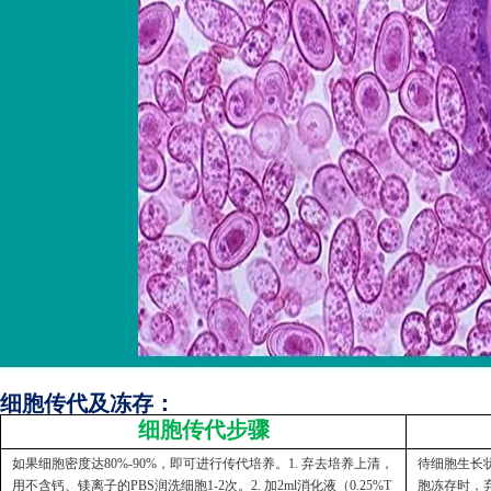
细胞传代及冻存：
细胞传代步骤
如果细胞密度达80%-90%，即可进行传代培养。1. 弃去培养上清，
待细胞生长状
用不含钙、镁离子的PBS润洗细胞1-2次。2. 加2ml消化液（0.25%T
胞冻存时，弃