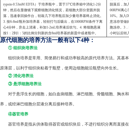
rypsin-0.53mM EDTA）于培养瓶中，置于37℃培养箱中消化1-2分
脱落后，加入
钟，然后在显微镜下观察细胞消化情况，若细胞大部分变圆并脱
00RPM离
落，迅速拿回操作台，轻敲几下培养瓶后加少量培养基终止消化。
10%。加入
3. 按6-8ml/瓶补加培养基，轻轻打匀后吸出，在1000RPM条件下离
意冻存管做好
心4分钟，弃去上清液，补加1-2mL培养液后吹匀。4. 将细胞悬液
胞冻存。3．
按1：2到1：5的比例分到新的含8ml培养基的新皿中或者瓶中。
小时以后转
原代细胞的培养方法一般有以下4种：
① 组织块培养法
组织块培养是常用、简便易行和成功率较高的原代培养方法。其基本方
原薄层，以利于组织块粘着于瓶壁，使周边细胞能沿瓶壁向外生长。
② 消化培养法
③ 悬浮细胞培养法
对于悬浮生长的细胞，如白血病细胞、淋巴细胞、骨髓细胞、胸水和
养，或经淋巴细胞分层液分离后接种培养。
④器官培养
器官培养是指从供体取得器官或组织块后，不进行组织分离而直接在