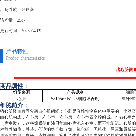
厂商性质：经销商
访问量：2587
更新时间：2025-04-09
产品特性
Product characteristics
猪心脏微
商品属性：
组织来源
产品规格
细胞
心脏
5
×
105cells/T25
细胞培养瓶
成纤维
细胞简介：
猪心脏微血管周分离自心脏组织；心脏是脊椎动物身体中重要的一个器官
由心肌构成，左心房、左心室、右心房、右心室四个腔组成。左右心房之
（房室瓣），这些瓣膜使血液只能由心房流入心室，而不能倒流。心脏的
种营养物质，并带走代谢的终产物（如二氧化碳、无机盐、尿素和尿酸等
血管腔面单层扁平上皮样细胞，它所产生和分泌的生物活性物质对维持血