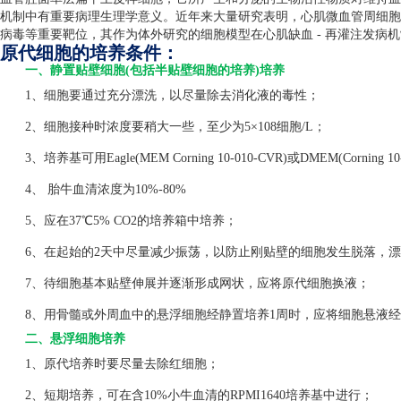
机制中有重要病理生理学意义。近年来大量研究表明，心肌微血管周细胞
病毒等重要靶位，其作为体外研究的细胞模型在心肌缺血
-
再灌注发病机
原代细胞的培养条件：
一、静置贴壁细胞(包括半贴壁细胞的培养)培养
1、细胞要通过充分漂洗，以尽量除去消化液的毒性；
2、细胞接种时浓度要稍大一些，至少为5×108细胞/L；
3、培养基可用Eagle(MEM Corning 10-010-CVR)或DMEM(Corning 1
4、 胎牛血清浓度为10%-80%
5、应在37℃5% CO2的培养箱中培养；
6、在起始的2天中尽量减少振荡，以防止刚贴壁的细胞发生脱落，漂
7、待细胞基本贴壁伸展并逐渐形成网状，应将原代细胞换液；
8、用骨髓或外周血中的悬浮细胞经静置培养1周时，应将细胞悬液经
二、悬浮细胞培养
1、原代培养时要尽量去除红细胞；
2、短期培养，可在含10%小牛血清的RPMI1640培养基中进行；