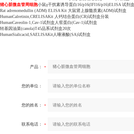
猪心脏微血管周细胞
小鼠γ干扰素诱导蛋白
16/p16(IFI16/p16)ELISA
试剂
Rat adrenomedullin (ADM) ELISA Kit
大鼠肾上腺髓质素
(ADM)
试剂盒
HumanCalretinin,CRELISAKit
人钙结合蛋白
(CR)
试剂盒分装
HumanCaveolin-1,Cav-1
试剂盒人窖蛋白
(Cav-1)
试剂盒
转基因油菜
(canola)T45
品系试剂盒
20
次
HumanSialicacid,SAELISAKit
人唾液酸
(SA)
试剂盒
产品：
您的单位：
您的姓名：
联系电话：