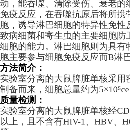
动，能吞噬、清除受伤、衰老的
免疫反应，在吞噬抗原后将所携
胞，诱导淋巴细胞的特异性免性
致病细菌和寄生虫的主要细胞防
细胞的能力。淋巴细胞则为具有
胞主要参与细胞免疫反应而
B
淋
方法简介：
实验室分离的大鼠脾脏单核采用
制备而来，细胞总量约为
5
×
10
⁵
ce
质量检测：
实验室分离的大鼠脾脏单核经
CD
以上，且不含有
HIV-1
、
HBV
、
H