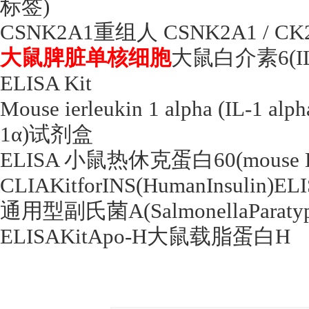
标签
)
CSNK2A1
重组人
CSNK2A1 / C
大鼠脾脏单核细胞
大鼠白介素
6(I
ELISA Kit
Mouse ierleukin 1 alpha (IL-1 alp
1
α
)
试剂盒
ELISA
小鼠热休克蛋白
60(mouse 
CLIAKitforINS(HumanInsulin)EL
通用型副氏菌
A(SalmonellaParaty
ELISAKitApo-H
大鼠载脂蛋白
H