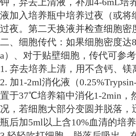
钟，弃去上清液，补加4-6mL
液加入培养瓶中培养过夜（或将细
过夜。第二天换液并检查细胞密
二、细胞传代：如果细胞密度达8
a）、对于贴壁细胞，传代可参
1. 弃去培养上清，用不含钙、镁离
2. 加1-2ml消化液（0.25%Tryp
置于37℃培养箱中消化1-2mi
况，若细胞大部分变圆并脱落，
瓶后加5ml以上含10%血清的培
3.轻轻吹打细胞，脱落后吸出，在1