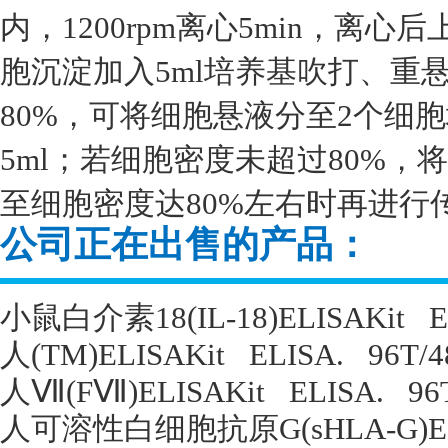
内，1200rpm离心5min，离
胞沉淀加入5ml培养基吹打、重
80%，可将细胞悬液分至2个细
5ml；若细胞密度未超过80%
至细胞密度达80%左右时再进行
公司正在出售的产品：
小鼠白介素
18(IL-18)ELISAKit
E
人
(TM)ELISAKit
ELISA.
96T/4
人Ⅶ
(F
Ⅶ
)ELISAKit
ELISA.
96
人可溶性白细胞抗原
G(sHLA-G)E