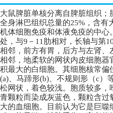
大鼠脾脏单核分离自脾脏组织；
全身淋巴组织总量的
25%
，含有
机体细胞免疫和体液免疫的中心
处，与
9
－
11
肋相对，长轴与第
1
相邻，前方有胃，后方与左肾、
相邻，地柔软的网状内皮细胞器
积最大的白细胞。其细胞核常偏
(a)
、马蹄形
(b)
、不规则形（
c
）
松网状，着色较浅。胞质较多，
青颗粒而染成灰蓝色，颗粒含过
大的血细胞。目前认为它是巨噬