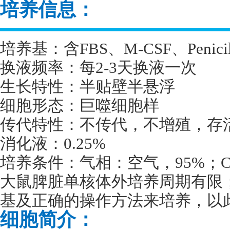
培养信息：
培养基：含
FBS
、
M-CSF
、
Penici
换液频率：每
2-3
天换液一次
生长特性：半贴壁半悬浮
细胞形态：巨噬细胞样
传代特性：不传代，不增殖，存
消化液：
0.25%
培养条件：气相：空气，
95%
；
大鼠脾脏单核体外培养周期有限
基及正确的操作方法来培养，以
细胞简介：