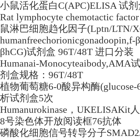
小鼠活化蛋白
C(APC)ELISA
试剂
Rat lymphocyte chemotactic fact
鼠淋巴细胞趋化因子
(Lptn/LTN/
humanfreechorionicgonadoopin,f-
β
hCG)
试剂盒
96T/48T
进口分装
Humanai-Monocyteaibody,AMA
剂盒规格：
96T/48T
植物葡萄糖
6-0
酸异构酶
(glucose-
析试剂盒
5
次
Humanurokinase
，
UKELISAKit
人
8
号染色体开放阅读框
76
抗体
磷酸化细胞信号转导分子
SMAD2