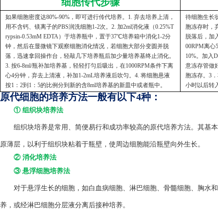
细胞传代步骤
如果细胞密度达80%-90%，即可进行传代培养。1. 弃去培养上清，
待细胞生长状
用不含钙、镁离子的PBS润洗细胞1-2次。2. 加2ml消化液（0.25%T
胞冻存时，弃
rypsin-0.53mM EDTA）于培养瓶中，置于37℃培养箱中消化1-2分
脱落后，加入
钟，然后在显微镜下观察细胞消化情况，若细胞大部分变圆并脱
00RPM离
落，迅速拿回操作台，轻敲几下培养瓶后加少量培养基终止消化。
10%。加入
3. 按6-8ml/瓶补加培养基，轻轻打匀后吸出，在1000RPM条件下离
意冻存管做好
心4分钟，弃去上清液，补加1-2mL培养液后吹匀。4. 将细胞悬液
胞冻存。3．
按1：2到1：5的比例分到新的含8ml培养基的新皿中或者瓶中。
小时以后转
原代细胞的培养方法一般有以下4种：
① 组织块培养法
组织块培养是常用、简便易行和成功率较高的原代培养方法。其基本方
原薄层，以利于组织块粘着于瓶壁，使周边细胞能沿瓶壁向外生长。
② 消化培养法
③ 悬浮细胞培养法
对于悬浮生长的细胞，如白血病细胞、淋巴细胞、骨髓细胞、胸水和
养，或经淋巴细胞分层液分离后接种培养。