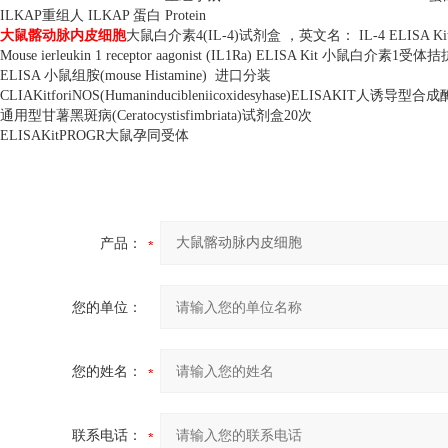
ILKAP
重组人
ILKAP
蛋白
Protein
大鼠髂动脉内皮细胞
大鼠白介素
4(IL-4)
试剂盒 ，英文名：
IL-4 ELISA Ki
Mouse ierleukin 1 receptor aagonist (IL1Ra) ELISA Kit
小鼠白介素
1
受体拮
ELISA
小鼠组胺
(mouse Histamine)
进口分装
CLIAKitforiNOS(Humaninducibleniicoxidesyhase)ELISAKIT
人诱导型合成
通用型甘薯黑斑病
(Ceratocystisfimbriata)
试剂盒
20
次
ELISAKitPROGR
大鼠孕同受体
产品：
您的单位：
您的姓名：
联系电话：