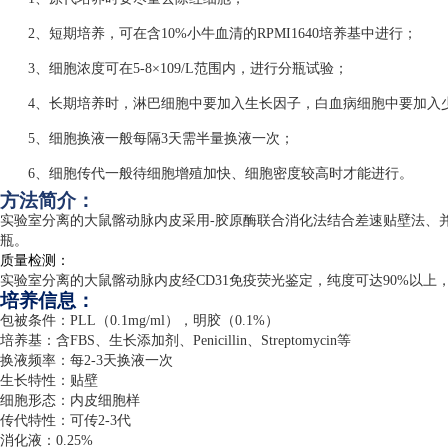
2、短期培养，可在含10%小牛血清的RPMI1640培养基中进行；
3、细胞浓度可在5-8×109/L范围内，进行分瓶试验；
4、长期培养时，淋巴细胞中要加入生长因子，白血病细胞中要加入
5、细胞换液一般每隔3天需半量换液一次；
6、细胞传代一般待细胞增殖加快、细胞密度较高时才能进行。
方法简介：
实验室分离的大鼠髂动脉内皮采用
-
胶原酶联合消化法结合差速贴壁法、
瓶。
质量检测：
实验室分离的大鼠髂动脉内皮经
CD31
免疫荧光鉴定，纯度可达
90%
以上
培养信息：
包被条件：
PLL
（
0.1mg/ml
），明胶（
0.1%
）
培养基：含
FBS
、生长添加剂、
Penicillin
、
Streptomycin
等
换液频率：每
2-3
天换液一次
生长特性：贴壁
细胞形态：内皮细胞样
传代特性：可传
2-3
代
消化液：
0.25%