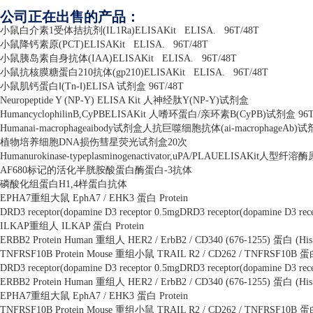
公司正在出售的产品：
小鼠白介素
1
受体拮抗剂
(IL1Ra)ELISAKit
ELISA.
96T/48T
小鼠降钙素原
(PCT)ELISAKit
ELISA.
96T/48T
小鼠胰岛素自身抗体
(IAA)ELISAKit
ELISA.
96T/48T
小鼠抗核膜糖蛋白
210
抗体
(gp210)ELISAKit
ELISA.
96T/48T
小鼠肌钙蛋白Ⅰ
(Tn-
Ⅰ
)ELISA
试剂盒
96T/48T
Neuropeptide Y (NP-Y) ELISA Kit
人神经肽
Y(NP-Y)
试剂盒
HumancyclophilinB,CyPBELISAKit
人嗜环蛋白
/
亲环素
B(CyPB)
试剂盒
96T
Humanai-macrophageaibody
试剂盒人抗巨噬细胞抗体
(ai-macrophageAb)
试
植物培养细胞
DNA
损伤彗星荧光试剂盒
20
次
Humanurokinase-typeplasminogenactivator,uPA/PLAUELISAKit
人型纤溶酶
AF680
标记的活化半胱胺酸蛋白酶蛋白
-3
抗体
磷酸化组蛋白
H1,4
样蛋白抗体
EPHA7
重组大鼠
EphA7 / EHK3
蛋白
Protein
DRD3 receptor(dopamine D3 receptor 0.5mgDRD3 receptor(dopamine D3 rec
ILKAP
重组人
ILKAP
蛋白
Protein
ERBB2 Protein Human
重组人
HER2 / ErbB2 / CD340 (676-1255)
蛋白
(Hi
TNFRSF10B Protein Mouse
重组小鼠
TRAIL R2 / CD262 / TNFRSF10B
蛋
DRD3 receptor(dopamine D3 receptor 0.5mgDRD3 receptor(dopamine D3 rec
ERBB2 Protein Human
重组人
HER2 / ErbB2 / CD340 (676-1255)
蛋白
(Hi
EPHA7
重组大鼠
EphA7 / EHK3
蛋白
Protein
TNFRSF10B Protein Mouse
重组小鼠
TRAIL R2 / CD262 / TNFRSF10B
蛋