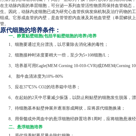
在主动脉内面的单层细胞，可分泌一系列血管活性物质而保持血管稳态，
生。因此，动脉内皮细胞已成为研究心血管疾病发病机制及治疗药物的工
组成。它形成血管的内壁，是血管管腔内血液及其他血管壁（单层鳞状上
管。
原代细胞的培养条件：
一、静置贴壁细胞(包括半贴壁细胞的培养)培养
1、细胞要通过充分漂洗，以尽量除去消化液的毒性；
2、细胞接种时浓度要稍大一些，至少为5×108细胞/L；
3、培养基可用Eagle(MEM Corning 10-010-CVR)或DMEM(Corning 1
4、 胎牛血清浓度为10%-80%
5、应在37℃5% CO2的培养箱中培养；
6、在起始的2天中尽量减少振荡，以防止刚贴壁的细胞发生脱落，漂
7、待细胞基本贴壁伸展并逐渐形成网状，应将原代细胞换液；
8、用骨髓或外周血中的悬浮细胞经静置培养1周时，应将细胞悬液经
二、悬浮细胞培养
1、原代培养时要尽量去除红细胞；