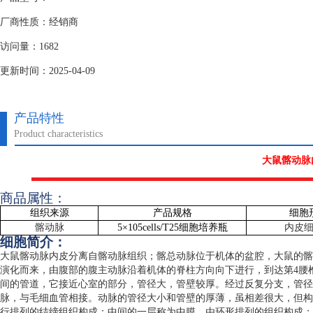
厂商性质：经销商
访问量：1682
更新时间：2025-04-09
产品特性
Product characteristics
大鼠髂动脉
商品属性：
组织来源
产品规格
细胞
髂动脉
5
×
105cells/T25
细胞培养瓶
内皮
细胞简介：
大鼠髂动脉内皮分离自髂动脉组织；髂总动脉位于机体的盆腔，大鼠的髂
演化而来，由腹部的腹主动脉沿着机体的脊柱方向向下进行，到达第
4
腰
间的管道，它接近心室的部分，管径大，管壁较厚。经过反复分支，管径
脉，与毛细血管相接。动脉的管径大小和管壁的厚薄，虽相差很大，但构
行排列的结缔组织构成；中间的一层称为中膜，由环形排列的组织构成；