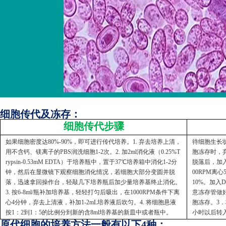
细胞传代及冻存：
细胞传代步骤
如果细胞密度达80%-90%，即可进行传代培养。1. 弃去培养上清，
待细胞生长状
用不含钙、镁离子的PBS润洗细胞1-2次。2. 加2ml消化液（0.25%T
胞冻存时，弃
rypsin-0.53mM EDTA）于培养瓶中，置于37℃培养箱中消化1-2分
脱落后，加入
钟，然后在显微镜下观察细胞消化情况，若细胞大部分变圆并脱
00RPM离
落，迅速拿回操作台，轻敲几下培养瓶后加少量培养基终止消化。
10%。加入
3. 按6-8ml/瓶补加培养基，轻轻打匀后吸出，在1000RPM条件下离
意冻存管做好
心4分钟，弃去上清液，补加1-2mL培养液后吹匀。4. 将细胞悬液
胞冻存。3．
按1：2到1：5的比例分到新的含8ml培养基的新皿中或者瓶中。
小时以后转
原代细胞的培养方法一般有以下4种：