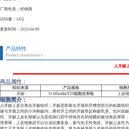
厂商性质：经销商
访问量：1452
更新时间：2025-04-09
产品特性
Product characteristics
人牙龈
商品属性：
组织来源
产品规格
细胞
牙龈
5
×
105cells/T25
细胞培养瓶
上皮
细胞简介：
人牙龈上皮分离自牙龈组织；牙龈是附着在牙颈和牙槽突部分的粘膜组织
缘与牙颈之间的小沟称龈沟。两邻牙之间的牙龈突起称龈乳突。也叫齿龈
经。牙龈上皮长期被认为是抵御口腔中持续存在的细菌的被动免疫屏障，
理屏障，上皮细胞还可以分泌抗菌多肽，参与先天性免疫。牙龈上皮作为
建立正常牙龈上皮细胞体外培养体系，将为各种牙龈上皮相关的研究提供