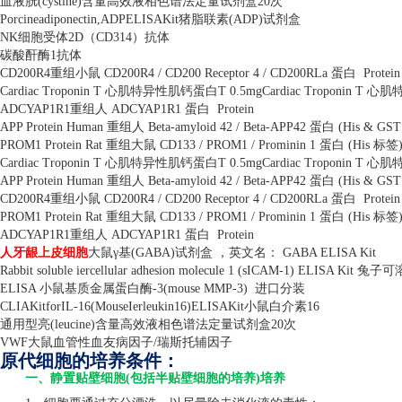
血液胱
(cystine)
含量高效液相色谱法定量试剂盒
20
次
Porcineadiponectin,ADPELISAKit
猪脂联素
(ADP)
试剂盒
NK
细胞受体
2D
（
CD314
）抗体
碳酸酐酶
1
抗体
CD200R4
重组小鼠
CD200R4 / CD200 Receptor 4 / CD200RLa
蛋白
Protein
Cardiac Troponin T
心肌特异性肌钙蛋白
T 0.5mgCardiac Troponin T
心肌
ADCYAP1R1
重组人
ADCYAP1R1
蛋白
Protein
APP Protein Human
重组人
Beta-amyloid 42 / Beta-APP42
蛋白
(His & GS
PROM1 Protein Rat
重组大鼠
CD133 / PROM1 / Prominin 1
蛋白
(His
标签
Cardiac Troponin T
心肌特异性肌钙蛋白
T 0.5mgCardiac Troponin T
心肌
APP Protein Human
重组人
Beta-amyloid 42 / Beta-APP42
蛋白
(His & GS
CD200R4
重组小鼠
CD200R4 / CD200 Receptor 4 / CD200RLa
蛋白
Protein
PROM1 Protein Rat
重组大鼠
CD133 / PROM1 / Prominin 1
蛋白
(His
标签
ADCYAP1R1
重组人
ADCYAP1R1
蛋白
Protein
人牙龈上皮细胞
大鼠γ基
(GABA)
试剂盒 ，英文名：
GABA ELISA Kit
Rabbit soluble iercellular adhesion molecule 1 (sICAM-1) ELISA Kit
兔子可
ELISA
小鼠基质金属蛋白酶
-3(mouse MMP-3)
进口分装
CLIAKitforIL-16(MouseIerleukin16)ELISAKit
小鼠白介素
16
通用型亮
(leucine)
含量高效液相色谱法定量试剂盒
20
次
VWF
大鼠血管性血友病因子
/
瑞斯托辅因子
原代细胞的培养条件：
一、静置贴壁细胞(包括半贴壁细胞的培养)培养