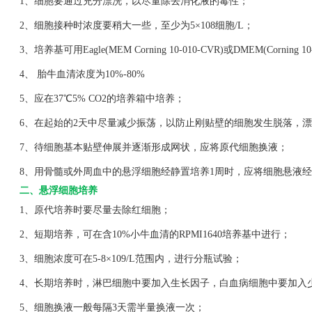
1、细胞要通过充分漂洗，以尽量除去消化液的毒性；
2、细胞接种时浓度要稍大一些，至少为5×108细胞/L；
3、培养基可用Eagle(MEM Corning 10-010-CVR)或DMEM(Corning 1
4、 胎牛血清浓度为10%-80%
5、应在37℃5% CO2的培养箱中培养；
6、在起始的2天中尽量减少振荡，以防止刚贴壁的细胞发生脱落，漂
7、待细胞基本贴壁伸展并逐渐形成网状，应将原代细胞换液；
8、用骨髓或外周血中的悬浮细胞经静置培养1周时，应将细胞悬液经
二、悬浮细胞培养
1、原代培养时要尽量去除红细胞；
2、短期培养，可在含10%小牛血清的RPMI1640培养基中进行；
3、细胞浓度可在5-8×109/L范围内，进行分瓶试验；
4、长期培养时，淋巴细胞中要加入生长因子，白血病细胞中要加入
5、细胞换液一般每隔3天需半量换液一次；