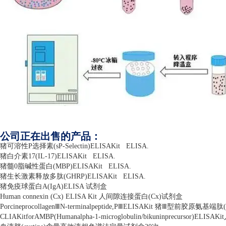
公司正在出售的产品：
猪可溶性
P
选择素
(sP-Selectin)ELISAKit
ELISA.
猪白介素
17(IL-17)ELISAKit
ELISA.
猪髓
0
脂碱性蛋白
(MBP)ELISAKit
ELISA.
猪生长激素释放多肽
(GHRP)ELISAKit
ELISA.
猪免疫球蛋白
A(IgA)ELISA
试剂盒
Human connexin (Cx) ELISA Kit
人间隙连接蛋白
(Cx)
试剂盒
Porcineprocollagen
Ⅲ
N-terminalpeptide,P
Ⅲ
ELISAKit
猪Ⅲ型前胶原氨基端肽
CLIAKitforAMBP(Humanalpha-1-microglobulin/bikuninprecursor)ELISAKit