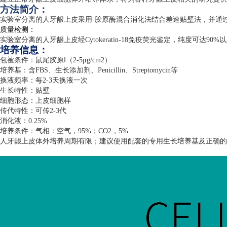
方法简介：
实验室分离的人牙龈上皮采用
-
胶原酶混合消化法结合差速贴壁法，并通
质量检测：
实验室分离的人牙龈上皮经
Cytokeratin-18
免疫荧光鉴定，纯度可达
90%
以
培养信息：
包被条件：鼠尾胶原Ⅰ（
2-5
μ
g/cm2
）
培养基：含
FBS
、生长添加剂、
Penicillin
、
Streptomycin
等
换液频率：每
2-3
天换液一次
生长特性：贴壁
细胞形态：上皮细胞样
传代特性：可传
2-3
代
消化液：
0.25%
培养条件：气相：空气，
95%
；
CO2
，
5%
人牙龈上皮体外培养周期有限；建议使用配套的专用生长培养基及正确的