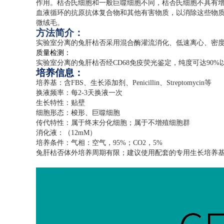
作用。枯否氏细胞和一般巨噬细胞不同，枯否氏细胞不具有
血液循环的抗原抗体复合物和其他有害物质，以消除这些物
微绒毛。
方法简介：
实验室分离的兔肝枯否采用混合酶灌流消化、低速离心、密
质量检测：
实验室分离的兔肝枯否经
CD68
免疫荧光鉴定，纯度可达
90%
培养信息：
培养基：含
FBS
、生长添加剂、
Penicillin
、
Streptomycin
等
换液频率：每
2-3
天换液一次
生长特性：贴壁
细胞形态：梭形、巨噬细胞
传代特性：属于终末分化细胞；属于不增殖细胞群
消化液：（
12mM
）
培养条件：气相：空气，
95%
；
CO2
，
5%
兔肝枯否体外培养周期有限；建议使用配套的专用生长培养