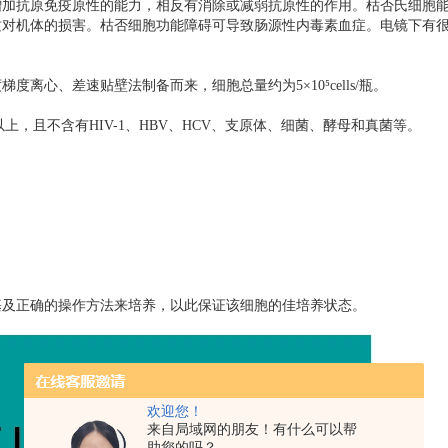
增加抗原免疫原性的能力，相反有消除或减弱抗原性的作用。枯否氏细胞
质对机体的损害。枯否细胞功能障碍可导致肠源性内毒素血症。电镜下有
度梯度离心、差速贴壁法制备而来，细胞总量约为
5
×
10
⁵
cells/
瓶。
以上，且不含有
HIV-1
、
HBV
、
HCV
、支原体、细菌、酵母和真菌等。
基及正确的操作方法来培养，以此保证该细胞的佳培养状态。
欢迎您！
来自局域网的朋友！有什么可以帮
助您的吗？