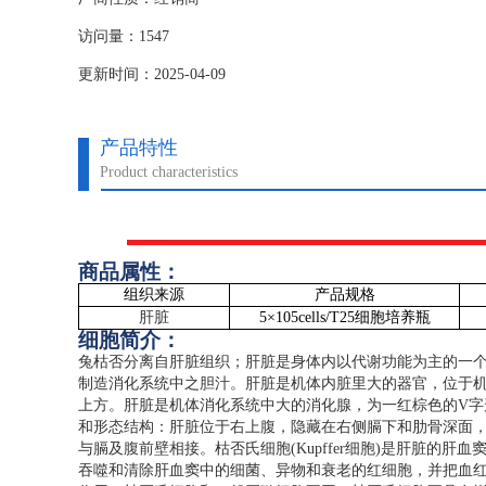
访问量：1547
更新时间：2025-04-09
产品特性
Product characteristics
商品属性：
组织来源
产品规格
肝脏
5
×
105cells/T25
细胞培养瓶
细胞简介：
兔枯否分离自肝脏组织；肝脏是身体内以代谢功能为主的一
制造消化系统中之胆汁。肝脏是机体内脏里大的器官，位于
上方。肝脏是机体消化系统中大的消化腺，为一红棕色的
V
字
和形态结构：肝脏位于右上腹，隐藏在右侧膈下和肋骨深面
与膈及腹前壁相接。枯否氏细胞
(Kupffer
细胞
)
是肝脏的肝血
吞噬和清除肝血窦中的细菌、异物和衰老的红细胞，并把血