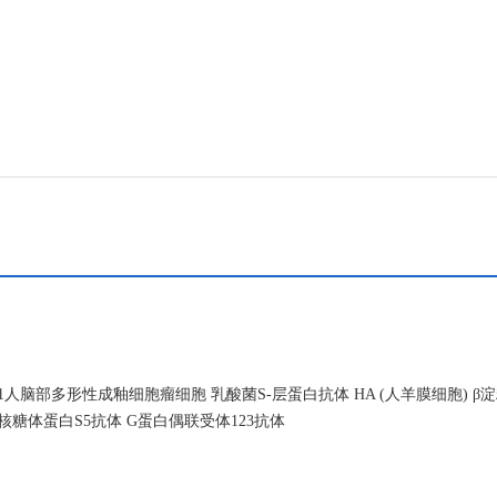
人脑部多形性成釉细胞瘤细胞 乳酸菌S-层蛋白抗体 HA (人羊膜细胞) β
S核糖体蛋白S5抗体 G蛋白偶联受体123抗体