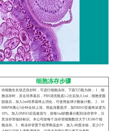
细胞冻存步骤
待细胞生长状态良好时，可进行细胞冻存。下面T25瓶为例； 1．细
胞冻存时，弃去培养基后，PBS清洗瓶底1-2次后加入1ml，细胞变圆
脱落后，加入2ml培养基终止消化，可使用血球计数板计数。 2．10
00RPM离心5分钟去掉上清。用血清重悬浮，加DMSO至最终浓度为
10%。加入DMSO后迅速混匀，按每1ml的数量分配到冻存管中，注
意冻存管做好标识。本公司按每个冻存管细胞数目大于1X106个细
胞冻存。3．将冻存管置于程序降温盒中，放入-80度冰箱，至少2个