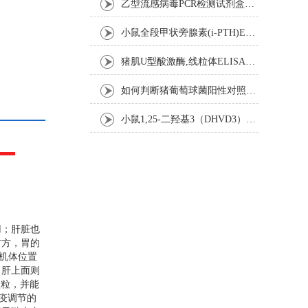
乙型流感病毒PCR检测试剂盒反应五要素
小鼠全段甲状旁腺素(i-PTH)ELISA试剂盒操作步骤
猪肌U型酸激酶,线粒体ELISA试剂盒注意事项
如何判断猪葡萄球菌阳性对照是否失效
小鼠1,25-二羟基3（DHVD3）elisa试剂盒操作步骤
用；肝脏也
前方，胃的
机体位置
，肝上面则
微粒，并能
疫调节的