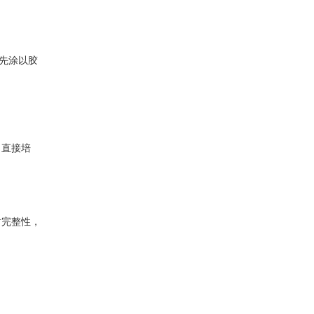
先涂以胶
，直接培
对完整性，