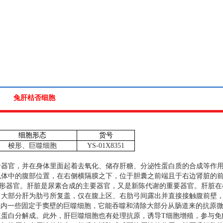
兔肝枯否细胞
细胞形态
货号
梭形、巨噬细胞
YS-01X8351
个器官，并在身体里面起着去氧化、储存肝糖、分泌性蛋白质的合成等作
机体中的腹部位置，在右侧横隔膜之下，位于胆囊之前端且于右边肾脏的
形器官。肝脏是尿素合成的主要器官，又是新陈代谢的重要器官。肝脏在
，大部分肝为肋弓所复盖，仅在腹上区、右肋弓间露出并直接接触腹前壁
窦内一些固定于窦壁的巨噬细胞，它能吞噬和清除大部分从肠道来的抗原
红蛋白分解成。此外，肝巨噬细胞也有处理抗原，诱导
T
细胞增殖，参与免