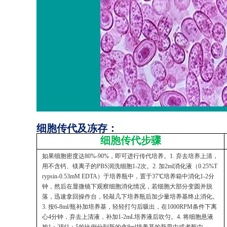
细胞传代及冻存：
细胞传代步骤
如果细胞密度达80%-90%，即可进行传代培养。1. 弃去培养上清，
用不含钙、镁离子的PBS润洗细胞1-2次。2. 加2ml消化液（0.25%T
rypsin-0.53mM EDTA）于培养瓶中，置于37℃培养箱中消化1-2分
钟，然后在显微镜下观察细胞消化情况，若细胞大部分变圆并脱
落，迅速拿回操作台，轻敲几下培养瓶后加少量培养基终止消化。
3. 按6-8ml/瓶补加培养基，轻轻打匀后吸出，在1000RPM条件下离
心4分钟，弃去上清液，补加1-2mL培养液后吹匀。4. 将细胞悬液