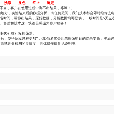
——洗涤——显色——终止——测定
输不当，客户在使用过程中测不出结果，等等！）
白的地方，实验结束后的数据分析，有任何疑问，我们技术都会即时给你去
节省时间，帮你出结果，原始数据，分析数据均可提供，一般时间是5天左
案。售后和技术这一块都是竭诚为客户服务！
标96孔微孔板振荡器。
触，使得反应过程更加*，OD值通常会比未振荡孵育的结果要高；洗涤
高试剂盒检测的灵敏度，具体操作请参见说明书.