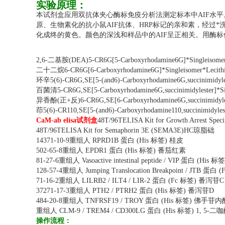
实验原理：
本试剂盒应用双抗体夹心酶标免疫分析法测定标本中AIF水平
原、生物素化的抗小鼠AIF抗体、HRP标记的亲和素，经过
化成终的黄色。颜色的深浅和样品中的AIF呈正相关。用酶标
2,6-二基胺(DEA)5-CR6G[5-Carboxyrhodamine6G]*Single
二十二烷6-CR6G[6-Carboxyrhodamine6G]*Singleisomer*
环辛5(6)-CR6G,SE[5-(and6)-Carboxyrhodamine6G,succinimi
百菌清5-CR6G,SE[5-Carboxyrhodamine6G,succinimidyleste
异香酚(正+反)6-CR6G,SE[6-Carboxyrhodamine6G,succinimid
茚5(6)-CR110,SE[5-(and6)-Carboxyrhodamine110,succinim
CaM-ab elisa试剂盒
48T/96TELISA Kit for Growth Arrest
48T/96TELISA Kit for Semaphorin 3E (SEMA3E)HC琼脂础
14371-10-9重组人 RPRD1B 蛋白 (His 标签) 桂皮
502-65-8重组人 EPDR1 蛋白 (His 标签) 番茄红素
81-27-6重组人 Vasoactive intestinal peptide / VIP 蛋白 (His
128-57-4重组人 Jumping Translocation Breakpoint / JTB 蛋
71-16-2重组人 LILRB2 / ILT4 / LIR-2 蛋白 (Fc 标签) 番泻苷C
37271-17-3重组人 PTH2 / PTRH2 蛋白 (His 标签) 番泻苷D
484-20-8重组人 TNFRSF19 / TROY 蛋白 (His 标签) 佛手苷内
重组人 CLM-9 / TREM4 / CD300LG 蛋白 (His 标签) 1, 5-
操作流程：