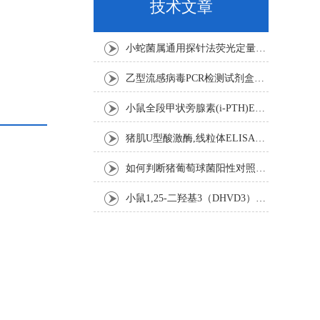
技术文章
小蛇菌属通用探针法荧光定量PCR试剂盒实验注意事项
乙型流感病毒PCR检测试剂盒反应五要素
小鼠全段甲状旁腺素(i-PTH)ELISA试剂盒操作步骤
猪肌U型酸激酶,线粒体ELISA试剂盒注意事项
如何判断猪葡萄球菌阳性对照是否失效
小鼠1,25-二羟基3（DHVD3）elisa试剂盒操作步骤