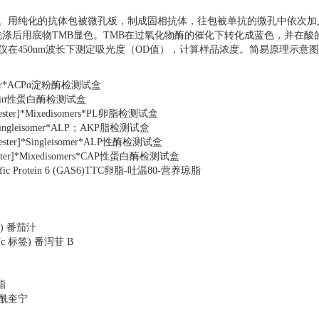
。用纯化的抗体包被微孔板，制成固相抗体，往包被单抗的微孔中依次加入
*洗涤后用底物TMB显色。TMB在过氧化物酶的催化下转化成蓝色，并在酸
仪在450nm波长下测定吸光度（OD值），计算样品浓度。简易原理示意
isomer*ACPα淀粉酶检测试盒
Lecithin性蛋白酶检测试盒
dylester]*Mixedisomers*PL卵脂检测试盒
r]*Singleisomer*ALP；AKP脂检测试盒
ylester]*Singleisomer*ALP性酶检测试盒
idylester]*Mixedisomers*CAP性蛋白酶检测试盒
 Specific Protein 6 (GAS6)TTC卵脂-吐温80-营养琼脂
 标签) 番茄汁
白 (Fc 标签) 番泻苷 B
酯
二咖酰奎宁