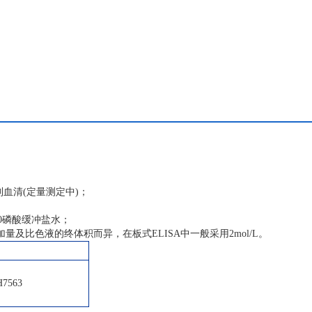
血清(定量测定中)；
20磷酸缓冲盐水；
及比色液的终体积而异，在板式ELISA中一般采用2mol/L。
7563