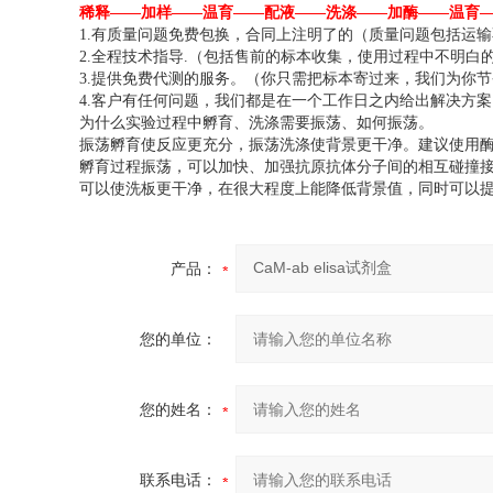
稀释——加样——温育——配液——洗涤——加酶——温育
1.有质量问题免费包换，合同上注明了的（质量问题包括运
2.全程技术指导.（包括售前的标本收集，使用过程中不明
3.提供免费代测的服务。（你只需把标本寄过来，我们为你
4.客户有任何问题，我们都是在一个工作日之内给出解决方
为什么实验过程中孵育、洗涤需要振荡、如何振荡。
振荡孵育使反应更充分，振荡洗涤使背景更干净。建议使用酶
孵育过程振荡，可以加快、加强抗原抗体分子间的相互碰撞接
可以使洗板更干净，在很大程度上能降低背景值，同时可以提
产品：
您的单位：
您的姓名：
联系电话：