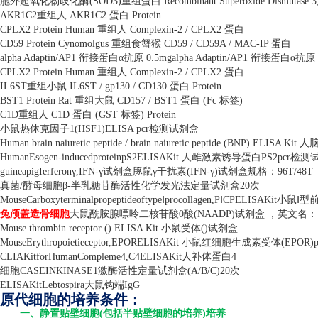
胞外超氧化物歧化酶
(SOD3)
重组蛋白
Recombinant Superoxide Dismutase 3,
AKR1C2
重组人
AKR1C2
蛋白
Protein
CPLX2 Protein Human
重组人
Complexin-2 / CPLX2
蛋白
CD59 Protein Cynomolgus
重组食蟹猴
CD59 / CD59A / MAC-IP
蛋白
alpha Adaptin/AP1
衔接蛋白α抗原
0.5mgalpha Adaptin/AP1
衔接蛋白α抗原
CPLX2 Protein Human
重组人
Complexin-2 / CPLX2
蛋白
IL6ST
重组小鼠
IL6ST / gp130 / CD130
蛋白
Protein
BST1 Protein Rat
重组大鼠
CD157 / BST1
蛋白
(Fc
标签
)
C1D
重组人
C1D
蛋白
(GST
标签
) Protein
小鼠热休克因子
1(HSF1)ELISA pcr
检测试剂盒
Human brain naiuretic peptide / brain naiuretic peptide (BNP) ELISA Kit
人
HumanEsogen-inducedproteinpS2ELISAKit
人雌激素诱导蛋白
PS2pcr
检测
guineapigIerferon
γ
,IFN-
γ试剂盒豚鼠γ干扰素
(IFN-
γ
)
试剂盒规格：
96T/48T
真菌
/
酵母细胞β
-
半乳糖苷酶活性化学发光法定量试剂盒
20
次
MouseCarboxyterminalpropeptideoftype
Ⅰ
procollagen,P
Ⅰ
CPELISAKit
小鼠Ⅰ型
兔颅盖造骨细胞
大鼠酰胺腺嘌呤二核苷酸
0
酸
(NAADP)
试剂盒 ，英文名：
Mouse thrombin receptor () ELISA Kit
小鼠受体
()
试剂盒
MouseErythropoietieceptor,EPORELISAKit
小鼠红细胞生成素受体
(EPOR)p
CLIAKitforHumanCompleme4,C4ELISAKit
人补体蛋白
4
细胞
CASEINKINASE1
激酶活性定量试剂盒
(A/B/C)20
次
ELISAKitLebtospira
大鼠钩端
IgG
原代细胞的培养条件：
一、静置贴壁细胞(包括半贴壁细胞的培养)培养