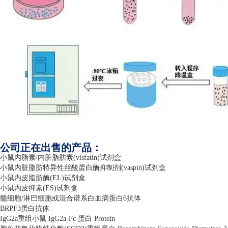
公司正在出售的产品：
小鼠内脂素
/
内脏脂肪素
(visfatin)
试剂盒
小鼠内脏脂肪特异性丝酸蛋白酶抑制剂
(vaspin)
试剂盒
小鼠内皮脂肪酶
(EL)
试剂盒
小鼠内皮抑素
(ES)
试剂盒
髓细胞
/
淋巴细胞或混合谱系白血病蛋白
6
抗体
BRPF3
蛋白抗体
IgG2a
重组小鼠
IgG2a-Fc
蛋白
Protein