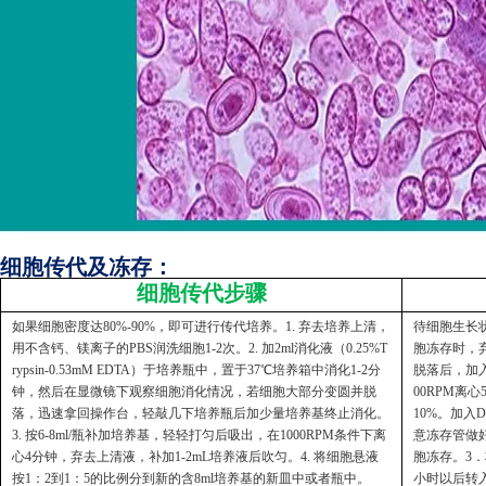
细胞传代及冻存：
细胞传代步骤
如果细胞密度达80%-90%，即可进行传代培养。1. 弃去培养上清，
待细胞生长状
用不含钙、镁离子的PBS润洗细胞1-2次。2. 加2ml消化液（0.25%T
胞冻存时，弃
rypsin-0.53mM EDTA）于培养瓶中，置于37℃培养箱中消化1-2分
脱落后，加入
钟，然后在显微镜下观察细胞消化情况，若细胞大部分变圆并脱
00RPM离
落，迅速拿回操作台，轻敲几下培养瓶后加少量培养基终止消化。
10%。加入
3. 按6-8ml/瓶补加培养基，轻轻打匀后吸出，在1000RPM条件下离
意冻存管做好
心4分钟，弃去上清液，补加1-2mL培养液后吹匀。4. 将细胞悬液
胞冻存。3．
按1：2到1：5的比例分到新的含8ml培养基的新皿中或者瓶中。
小时以后转