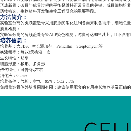
形成新骨；破骨与成骨过程的平衡是维持正常骨量的关键。成骨细胞培养
药物筛选、生物材料开发和生物工程研究的重要手段。
方法简介：
实验室分离的兔颅盖造骨采用胶原酶消化法制备而来制备而来，细胞总量
质量检测：
实验室分离的兔颅盖造骨经
ALP
染色检测，纯度可达
90%
以上，且不含有
培养信息：
培养基：含
FBS
、生长添加剂、
Penicillin
、
Streptomycin
等
换液频率：每
2-3
天换液一次
生长特性：贴壁
细胞形态：梭形、多角形
传代特性：可传
3
代左右
消化液：
0.25%
培养条件：气相：空气，
95%
；
CO2
，
5%
兔颅盖造骨体外培养周期有限；建议使用配套的专用生长培养基及正确的