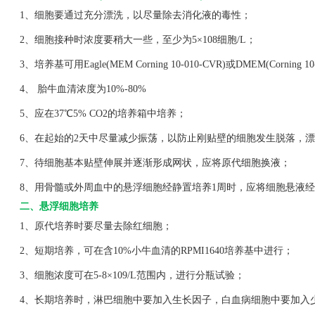
1、细胞要通过充分漂洗，以尽量除去消化液的毒性；
2、细胞接种时浓度要稍大一些，至少为5×108细胞/L；
3、培养基可用Eagle(MEM Corning 10-010-CVR)或DMEM(Corning 1
4、 胎牛血清浓度为10%-80%
5、应在37℃5% CO2的培养箱中培养；
6、在起始的2天中尽量减少振荡，以防止刚贴壁的细胞发生脱落，漂
7、待细胞基本贴壁伸展并逐渐形成网状，应将原代细胞换液；
8、用骨髓或外周血中的悬浮细胞经静置培养1周时，应将细胞悬液经
二、悬浮细胞培养
1、原代培养时要尽量去除红细胞；
2、短期培养，可在含10%小牛血清的RPMI1640培养基中进行；
3、细胞浓度可在5-8×109/L范围内，进行分瓶试验；
4、长期培养时，淋巴细胞中要加入生长因子，白血病细胞中要加入