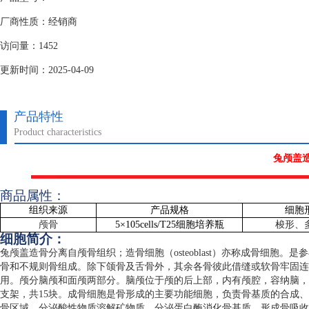
厂商性质：经销商
访问量：1452
更新时间：2025-04-09
产品特性
Product characteristics
兔颅盖
商品属性：
组织来源
产品规格
细胞
颅骨
5
×
105cells/T25
细胞培养瓶
梭形、
细胞简介：
兔颅盖造骨分离自颅骨组织；造骨细胞（
osteoblast
）亦称成骨细胞。是参
骨和不规则骨组成。除下颌骨及舌骨外，其余各骨彼此借缝或软骨牢固连
用。颅分脑颅和面颅两部分。脑颅位于颅的后上部，内有颅腔，容纳脑，
支架，共
15
块。成骨细胞是骨形成的主要功能细胞，负责骨基质的合成、
骨区域，分泌酸性物质溶解矿物质，分泌蛋白酶消化骨基质，形成骨吸收