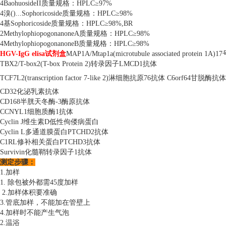
4BaohuosideII质量规格：HPLC≥97%
4溴()...Sophoricoside质量规格：HPLC≥98%
4基Sophoricoside质量规格：HPLC≥98%,BR
2MethylophiopogonanoneA质量规格：HPLC≥98%
4MethylophiopogonanoneB质量规格：HPLC≥98%
HGV-IgG elisa试剂盒
MAP1A/Mtap1a(microtubule associated prote
TBX2/T-box2(T-box Protein 2)转录因子LMCD1抗体
TCF7L2(transcription factor 7-like 2)淋细胞抗原76抗体
C6orf64甘脱酶抗体
CD32化泌乳素抗体
CD168半胱天冬酶-3酶原抗体
CCNYL1细胞质酶1抗体
Cyclin J维生素D低性佝偻病蛋白
Cyclin L多通道膜蛋白PTCHD2抗体
C1RL修补相关蛋白PTCHD3抗体
Survivin化髓鞘转录因子1抗体
测定步骤：
1.加样
1. 除包被外都需45度加样
2.加样体积要准确
3.管底加样，不能加在管壁上
4.加样时不能产生气泡
2.温浴