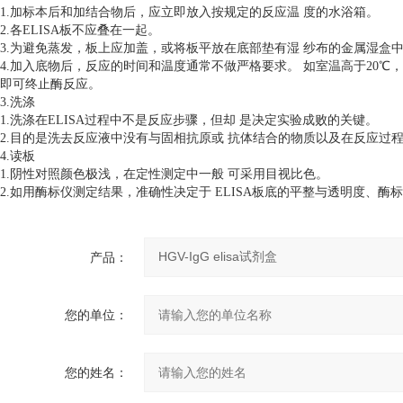
1.加标本后和加结合物后，应立即放入按规定的反应温 度的水浴箱。
2.各ELISA板不应叠在一起。
3.为避免蒸发，板上应加盖，或将板平放在底部垫有湿 纱布的金属湿盒
4.加入底物后，反应的时间和温度通常不做严格要求。 如室温高于20℃
即可终止酶反应。
3.洗涤
1.洗涤在ELISA过程中不是反应步骤，但却 是决定实验成败的关键。
2.目的是洗去反应液中没有与固相抗原或 抗体结合的物质以及在反应过
4.读板
1.阴性对照颜色极浅，在定性测定中一般 可采用目视比色。
2.如用酶标仪测定结果，准确性决定于 ELISA板底的平整与透明度、酶
产品：
您的单位：
您的姓名：