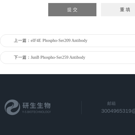
上一篇：
eIF4E Phospho-Ser209 Antibody
下一篇：
JunB Phospho-Ser259 Antibody
邮箱
3004965319