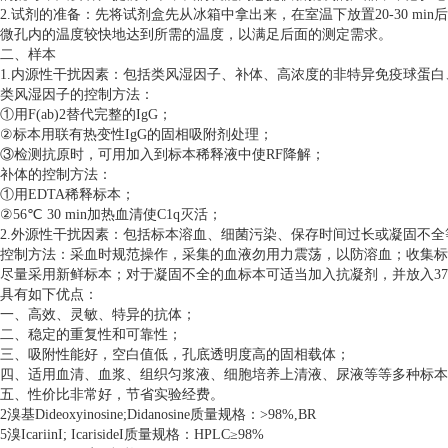
2.试剂的准备：先将试剂盒先从冰箱中拿出来，在室温下放置20-30 m
微孔内的温度较快地达到所需的温度，以满足后面的测定需求。
二、样本
1.内源性干扰因素：包括类风湿因子、补体、高浓度的非特异免疫球蛋
类风湿因子的控制方法：
①用F(ab)2替代完整的IgG；
②标本用联有热变性IgG的固相吸附剂处理；
③检测抗原时，可用加入到标本稀释液中使RF降解；
补体的控制方法：
①用EDTA稀释标本；
②56℃ 30 min加热血清使C1q灭活；
2.外源性干扰因素：包括标本溶血、细菌污染、保存时间过长或凝固不全
控制方法：采血时规范操作，采集的血液勿用力震荡，以防溶血；收集标
尽量采用新鲜标本；对于凝固不全的血标本可适当加入抗凝剂，并放入37
具有如下优点：
一、高效、灵敏、特异的抗体；
二、稳定的重复性和可靠性；
三、吸附性能好，空白值低，孔底透明度高的固相载体；
四、适用血清、血浆、组织匀浆液、细胞培养上清液、尿液等等多种标本
五、性价比非常好，节省实验经费。
2溴基Dideoxyinosine;Didanosine质量规格：>98%,BR
5溴IcariinI; IcarisideI质量规格：HPLC≥98%