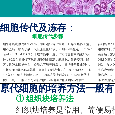
细胞传代及冻存：
细胞传代步骤
如果细胞密度达80%-90%，即可进行传代培养。1. 弃去培养上清，
待细胞生长状
用不含钙、镁离子的PBS润洗细胞1-2次。2. 加2ml消化液（0.25%T
胞冻存时，弃
rypsin-0.53mM EDTA）于培养瓶中，置于37℃培养箱中消化1-2分
脱落后，加入
钟，然后在显微镜下观察细胞消化情况，若细胞大部分变圆并脱
00RPM离
落，迅速拿回操作台，轻敲几下培养瓶后加少量培养基终止消化。
10%。加入
3. 按6-8ml/瓶补加培养基，轻轻打匀后吸出，在1000RPM条件下离
意冻存管做好
心4分钟，弃去上清液，补加1-2mL培养液后吹匀。4. 将细胞悬液
胞冻存。3．
按1：2到1：5的比例分到新的含8ml培养基的新皿中或者瓶中。
小时以后转
原代细胞的培养方法一般有
① 组织块培养法
组织块培养是常用、简便易行