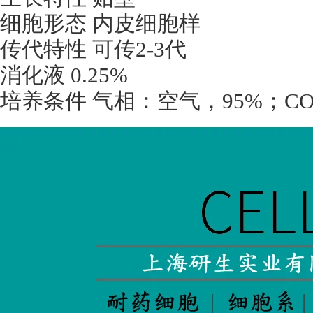
细胞形态 内皮细胞样
传代特性 可传
2-3
代
消化液
0.25%
培养条件 气相：空气，
95%
；
CO