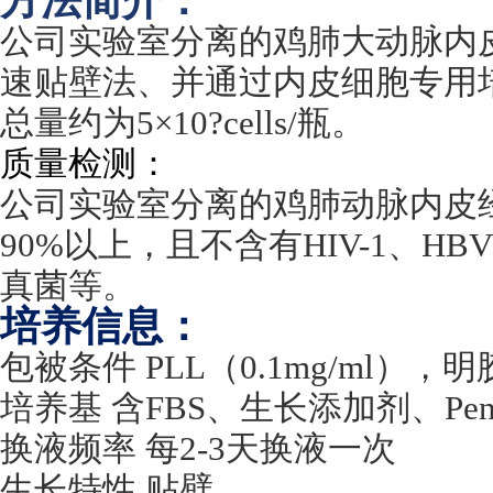
方法简介：
公司实验室分离的鸡肺大动脉内
速贴壁法、并通过内皮细胞专用
总量约为
5
×
10?cells/
瓶。
质量检测：
公司实验室分离的鸡肺动脉内皮
90%
以上，且不含有
HIV-1
、
HBV
真菌等。
培养信息：
包被条件
PLL
（
0.1mg/ml
），明
培养基 含
FBS
、生长添加剂、
Pen
换液频率 每
2-3
天换液一次
生长特性 贴壁