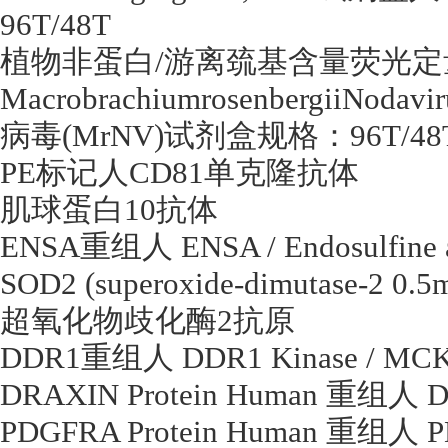
96T/48T
植物非蛋白
/
游离巯基含量荧光定
MacrobrachiumrosenbergiiNodav
病毒
(MrNV)
试剂盒规格：
96T/48
PE
标记人
CD81
单克隆抗体
肌球蛋白
10
抗体
ENSA
重组人
ENSA / Endosulfine
SOD2 (superoxide-dimutase-2 0.5
超氧化物歧化酶
2
抗原
DDR1
重组人
DDR1 Kinase / MC
DRAXIN Protein Human
重组人
D
PDGFRA Protein Human
重组人
P