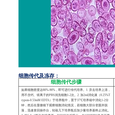
细胞传代及冻存：
细胞传代步骤
如果细胞密度达80%-90%，即可进行传代培养。1. 弃去培养上清，
用不含钙、镁离子的PBS润洗细胞1-2次。2. 加2ml消化液（0.25%T
rypsin-0.53mM EDTA）于培养瓶中，置于37℃培养箱中消化1-2分
钟，然后在显微镜下观察细胞消化情况，若细胞大部分变圆并脱
落，迅速拿回操作台，轻敲几下培养瓶后加少量培养基终止消化。