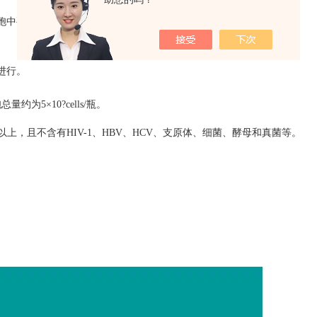
中要加入少量的原患者血清，以利细胞生长；
进行。
胞总量约为
5
×
10?cells/
瓶。
以上，且不含有
HIV-1
、
HBV
、
HCV
、支原体、细菌、酵母和真菌等。