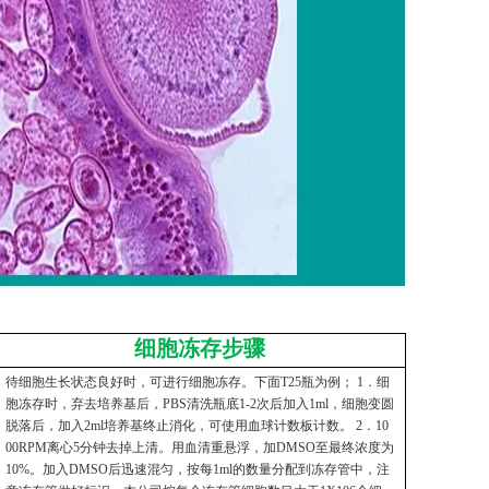
细胞冻存步骤
待细胞生长状态良好时，可进行细胞冻存。下面T25瓶为例； 1．细
胞冻存时，弃去培养基后，PBS清洗瓶底1-2次后加入1ml，细胞变圆
脱落后，加入2ml培养基终止消化，可使用血球计数板计数。 2．10
00RPM离心5分钟去掉上清。用血清重悬浮，加DMSO至最终浓度为
10%。加入DMSO后迅速混匀，按每1ml的数量分配到冻存管中，注