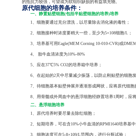
的抵抗力较强，可望成为软组织缺损的有益填充物。
原代细胞的培养条件：
一、静置贴壁细胞(包括半贴壁细胞的培养)培养
1、细胞要通过充分漂洗，以尽量除去消化液的毒性；
2、细胞接种时浓度要稍大一些，至少为5×108细胞/L；
3、培养基可用Eagle(MEM Corning 10-010-CVR)或DMEM(C
4、 胎牛血清浓度为10%-80%
5、应在37℃5% CO2的培养箱中培养；
6、在起始的2天中尽量减少振荡，以防止刚贴壁的细胞发
7、待细胞基本贴壁伸展并逐渐形成网状，应将原代细胞
8、用骨髓或外周血中的悬浮细胞经静置培养1周时，应将
二、悬浮细胞培养
1、原代培养时要尽量去除红细胞；
2、短期培养，可在含10%小牛血清的RPMI1640培养基
3、细胞浓度可在5-8×109/L范围内，进行分瓶试验；