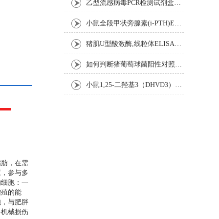
乙型流感病毒PCR检测试剂盒反应五要素
小鼠全段甲状旁腺素(i-PTH)ELISA试剂盒操作步骤
猪肌U型酸激酶,线粒体ELISA试剂盒注意事项
如何判断猪葡萄球菌阳性对照是否失效
小鼠1,25-二羟基3（DHVD3）elisa试剂盒操作步骤
脂肪，在需
应，参与多
的细胞：一
增殖的能
胞，与肥胖
界机械损伤