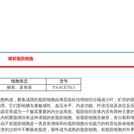
猪前脂肪细胞
细胞形态
货号
梭形、多角形
YS-01X7013
细胞构成，聚集成团的脂肪细胞由薄层疏松结缔组织分隔成小叶；贮存的
利用。它们影响胰岛素敏感性、血压水平、内皮功能、纤溶活动及炎症反
的器官而成为一个极其重要的内分泌系统。脂肪组织在体内含有两种主要
浆内积聚脂滴但有这种潜能的前脂肪细胞。前脂肪细胞呈梭形，有分裂和
。由于前脂肪细胞是一类具有增殖和向脂肪细胞分化能力的特异化前体细
演变的过程中不断吸收脂质，最终成为成熟的脂肪细胞。前脂肪细胞对外