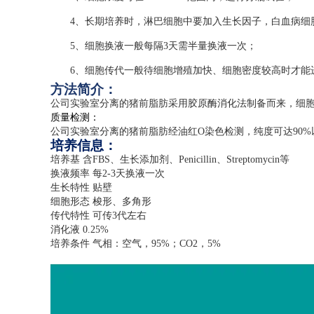
4、长期培养时，淋巴细胞中要加入生长因子，白血病细胞
5、细胞换液一般每隔3天需半量换液一次；
6、细胞传代一般待细胞增殖加快、细胞密度较高时才能
方法简介：
公司实验室分离的猪前脂肪采用胶原酶消化法制备而来，细
质量检测：
公司实验室分离的猪前脂肪经油红
O
染色检测，纯度可达
90%
培养信息：
培养基 含
FBS
、生长添加剂、
Penicillin
、
Streptomycin
等
换液频率 每
2-3
天换液一次
生长特性 贴壁
细胞形态 梭形、多角形
传代特性 可传
3
代左右
消化液
0.25%
培养条件 气相：空气，
95%
；
CO2
，
5%