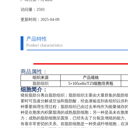
访问量：2593
更新时间：2025-04-09
产品特性
Product characteristics
商品属性：
组织来源
产品规格
脂肪组织
5
×
105cells/T25
细胞培养瓶
细胞简介：
猪前脂肪分离自脂肪组织；脂肪组织主要由大量群集的脂肪
要时可迅速分解成甘油和脂肪酸，经血液输送到各组织以供
种重要病理生理过程；脂肪组织已由过去单纯作为能量储存
种是在胞浆内积聚脂滴的成熟脂肪细胞；另一种是虽未在胞
力；成熟的脂肪细胞呈圆形，已经失去了分裂及增殖的能力
有着非常密切的关系。前脂肪细胞是一种类成纤维细胞，在