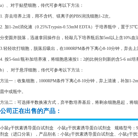
a）、对于贴壁细胞，传代可参考以下方法：
1. 弃去培养上清，用不含钙、镁离子的PBS润洗细胞1-2次。
2. 加1-2ml消化液（0.25%Trypsin-0.53mM EDTA）于培养瓶
分变圆并脱落，迅速拿回操作台，轻敲几下培养瓶后加5ml以上含10%
3.轻轻吹打细胞，脱落后吸出，在1000RPM条件下离心8-10分钟，弃去
4. 按5-6ml/瓶补加培养液，将细胞悬液按1：2的比例分到新的含5-6 m
b）、对于悬浮细胞，传代可参考以下方法：
方法一：收集细胞，1000RPM条件下离心8-10分钟，弃上清液，补加1-2
皿中或瓶中。
方法二：可选择半数换液方式，弃半数培养基后，将剩余细胞悬起，将细胞悬
公司正在出售的产品：
小鼠γ干扰素诱导蛋白试剂盒
小鼠γ干扰素诱导蛋白试剂盒
规格型号：
剂盒（进口分装），产品别名：小鼠γ干扰素诱导蛋白试剂盒、小鼠γ干