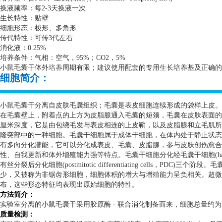
换液频率：每
2-3
天换液一次
生长特性：贴壁
细胞形态：梭形、多角形
传代特性：可传
3
代左右
消化液：
0.25%
培养条件：气相：空气，
95%
；
CO2
，
5%
小鼠毛囊干体外培养周期有限；建议使用配套的专用生长培养基及正确的
细胞简介：
小鼠毛囊干分离自皮肤毛囊组织；毛囊是表皮细胞连续形成的袋样上皮。
在毛囊壁上，附着点的上方为皮脂腺通入毛囊的短颈，毛囊在皮肤表面的
厘米深度，它是由包绕毛发与表皮相连的上皮鞘，以及皮脂腺和立毛肌所
隆突部中的一种细胞。毛囊干细胞属于成体干细胞，在体内处于静止状态
有多向分化潜能，它可以分化成表皮、毛囊、皮脂腺，参与皮肤创伤愈合
性、自我更新和体外增殖能力强等特点。毛囊干细胞分化经毛囊干细胞
(h
有丝分裂后分化细胞
(postmitotic differentiating cells
，
PDC)
三个阶段。毛
少，又被称为非锯齿形细胞，细胞体积的增大与增殖能力呈负相关。超微
布，这些形态特征均表现出原始细胞的特性。
方法简介：
实验室分离的小鼠毛囊干采用胶原酶
-
联合消化制备而来，细胞总量约为
质量检测：