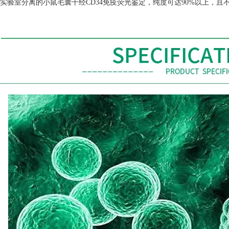
实验室分离的小鼠毛囊干经
CD34
免疫荧光鉴定，纯度可达
90%
以上，且