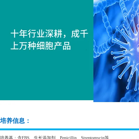
培养信息：
培养基：含
FBS
、生长添加剂、
Penicillin
、
Streptomycin
等