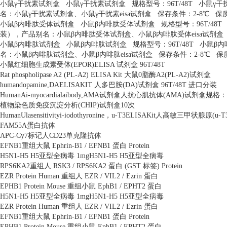
小鼠γ干扰素试剂盒
小鼠γ干扰素试剂盒
规格型号：
96T/48T
小鼠γ干
名：小鼠γ干扰素试剂盒、小鼠γ干扰素
eisa
试剂盒
保存条件：
2-8
℃
保
小鼠β内啡肽受体试剂盒
小鼠β内啡肽受体试剂盒
规格型号：
96T/48T
装），产品别名：小鼠β内啡肽受体试剂盒、小鼠β内啡肽受体
eisa
试剂盒
小鼠β内啡肽试剂盒
小鼠β内啡肽试剂盒
规格型号：
96T/48T
小鼠β
名：小鼠β内啡肽试剂盒、小鼠β内啡肽
eisa
试剂盒
保存条件：
2-8
℃
保
小鼠红细胞生成素受体
(EPOR)ELISA
试剂盒
96T/48T
Rat phospholipase A2 (PL-A2) ELISA Kit
大鼠
0
脂酶
A2(PL-A2)
试剂盒
humandopamine,DAELISAKIT
人多巴胺
(DA)
试剂盒
96T/48T
进口分装
HumanAi-myocardialaibody,AMA
试剂盒人抗心肌抗体
(AMA)
试剂盒规格：
植物染色质免疫沉淀分析
(CHIP)
试剂盒
10
次
HumanUlasensitivityi-iodothyronine
，
u-T3ELISAKit
人高敏三甲状腺原
(u-T
FAM55A
蛋白抗体
APC-Cy7
标记人
CD23
单克隆抗体
EFNB1
重组大鼠
Ephrin-B1 / EFNB1
蛋白
Protein
H5N1-H5 H5
亚型全病毒
1mgH5N1-H5 H5
亚型全病毒
RPS6KA2
重组人
RSK3 / RPS6KA2
蛋白
(GST
标签
) Protein
EZR Protein Human
重组人
EZR / VIL2 / Ezrin
蛋白
EPHB1 Protein Mouse
重组小鼠
EphB1 / EPHT2
蛋白
H5N1-H5 H5
亚型全病毒
1mgH5N1-H5 H5
亚型全病毒
EZR Protein Human
重组人
EZR / VIL2 / Ezrin
蛋白
EFNB1
重组大鼠
Ephrin-B1 / EFNB1
蛋白
Protein
EPHB1 Protein Mouse
重组小鼠
EphB1 / EPHT2
蛋白