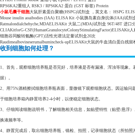
RPS6KA2
重组人
RSK3 / RPS6KA2
蛋白
(GST
标签
) Protein
小鼠毛囊干细胞
大鼠肝素蛋白聚糖
(HSPG)
试剂盒 ，英文名：
HSPG ELISA
Mouse insulin aoaibodies (IAA) ELISA Kit
小鼠胰岛素自身抗体
(IAA)
试剂
Ratmalondialchehyche,MDAELISAKit
大鼠二
(MDA)
试剂盒
96T/48T
进口
CLIAKitforG-CSF(HumanGranulocyteColonyStimulatingFactor)ELISAKit
人
细胞谷同酸转氨酶
(GPT)
活性光谱法定量试剂盒
20
次
Raudimealbovineserumalbumincheck-upELISAKit
大鼠的牛血清白蛋白残留
收到细胞如何处理？
1、首先，观察细胞培养瓶是否完好，培养液是否有漏液、浑浊等现象。
据）。
2、用75%酒精擦拭细胞培养瓶表面，显微镜下观察细胞状态。因运输
于细胞培养箱内静置培养2-4小时，以便稳定细胞状态。
3、仔细阅读细胞说明书，了解细胞相关信息，如贴壁特性（贴壁/悬浮
换液频率等。
4、静置完成后，取出细胞培养瓶，镜检、拍照，记录细胞状态（所拍照