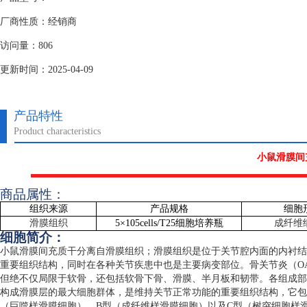
厂商性质：经销商
访问量：806
更新时间：2025-04-09
产品特性
Product characteristics
小鼠滑膜间
商品属性：
组织来源
产品规格
细胞
滑膜组织
5
×
105cells/T25
细胞培养瓶
成纤维
细胞简介：
小鼠滑膜间充质干分离自滑膜组织；滑膜组织是位于关节腔内面的内衬结
重要组织结构，同时在各种关节疾患中也是主要病变部位。骨关节炎（
O
但绝不仅局限于软骨，还包括软骨下骨、滑膜、半月板和韧带。各组成部
构成滑膜层的最大细胞群体，是维持关节正常功能的重要组织结构，它包
（巨噬样滑膜细胞）、
B
型（成纤维样滑膜细胞）以及
C
型（树突细胞样