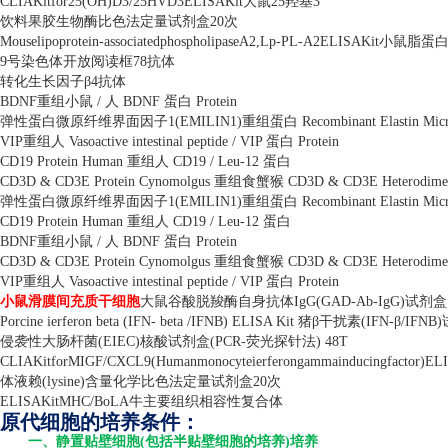
CLIAKitfor25(OH)D3/25HVD3ELISAKit
大鼠
25
羟基
3
饮料果胶生物酶比色法定量试剂盒
20
次
Mouselipoprotein-associatedphospholipaseA2,Lp-PL-A2ELISAKit
小鼠脂蛋
9
号染色体开放阅读框
78
抗体
转化生长因子β
4
抗体
BDNF
重组小鼠
/
人
BDNF
蛋白
Protein
弹性蛋白微原纤维界面因子
1(EMILIN1)
重组蛋白
Recombinant Elastin Micr
VIP
重组人
Vasoactive intestinal peptide / VIP
蛋白
Protein
CD19 Protein Human
重组人
CD19 / Leu-12
蛋白
CD3D & CD3E Protein Cynomolgus
重组食蟹猴
CD3D & CD3E Heterodim
弹性蛋白微原纤维界面因子
1(EMILIN1)
重组蛋白
Recombinant Elastin Micr
CD19 Protein Human
重组人
CD19 / Leu-12
蛋白
BDNF
重组小鼠
/
人
BDNF
蛋白
Protein
CD3D & CD3E Protein Cynomolgus
重组食蟹猴
CD3D & CD3E Heterodim
VIP
重组人
Vasoactive intestinal peptide / VIP
蛋白
Protein
小鼠滑膜间充质干细胞
大鼠谷酸脱羧酶自身抗体
IgG(GAD-Ab-IgG)
试剂盒
Porcine ierferon beta (IFN- beta /IFNB) ELISA Kit
猪β干扰素
(IFN-
β
/IFNB)
侵袭性大肠杆菌
(EIEC)
核酸试剂盒
(PCR-
荧光探针法
) 48T
CLIAKitforMIGF/CXCL9(Humanmonocyteierferongammainducingfactor)EL
体液赖
(lysine)
含量化学比色法定量试剂盒
20
次
ELISAKitMHC/BoLA
牛主要组织相容性复合体
原代细胞的培养条件：
一、静置贴壁细胞(包括半贴壁细胞的培养)培养