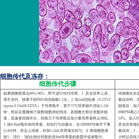
细胞传代及冻存：
细胞传代步骤
如果细胞密度达80%-90%，即可进行传代培养。1. 弃去培养上清，
待细胞生长状
用不含钙、镁离子的PBS润洗细胞1-2次。2. 加2ml消化液（0.25%T
胞冻存时，弃
rypsin-0.53mM EDTA）于培养瓶中，置于37℃培养箱中消化1-2分
脱落后，加入
钟，然后在显微镜下观察细胞消化情况，若细胞大部分变圆并脱
00RPM离
落，迅速拿回操作台，轻敲几下培养瓶后加少量培养基终止消化。
10%。加入
3. 按6-8ml/瓶补加培养基，轻轻打匀后吸出，在1000RPM条件下离
意冻存管做好
心4分钟，弃去上清液，补加1-2mL培养液后吹匀。4. 将细胞悬液
胞冻存。3．
按1：2到1：5的比例分到新的含8ml培养基的新皿中或者瓶中。
小时以后转