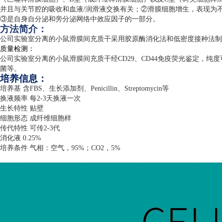
并且与关节腔的吸收和血液
/
润滑液交换有关；②滑膜细胞增生，表现为
③是自身自分泌和旁分泌网络中效应因子的一部分。
方法简介：
公司实验室分离的小鼠滑膜间充质干采用胶原酶消化法和低密度接种法制
质量检测：
公司实验室分离的小鼠滑膜间充质干经
CD29
、
CD44
免疫荧光鉴定，纯度
菌等。
培养信息：
培养基 含
FBS
、生长添加剂、
Penicillin
、
Streptomycin
等
换液频率 每
2-3
天换液一次
生长特性 贴壁
细胞形态 成纤维细胞样
传代特性 可传
2-3
代
消化液
0.25%
培养条件 气相：空气，
95%
；
CO2
，
5%