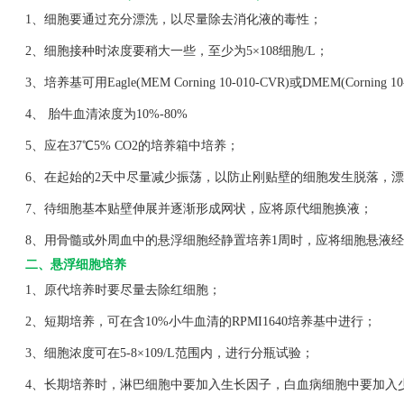
1、细胞要通过充分漂洗，以尽量除去消化液的毒性；
2、细胞接种时浓度要稍大一些，至少为5×108细胞/L；
3、培养基可用Eagle(MEM Corning 10-010-CVR)或DMEM(Corning 1
4、 胎牛血清浓度为10%-80%
5、应在37℃5% CO2的培养箱中培养；
6、在起始的2天中尽量减少振荡，以防止刚贴壁的细胞发生脱落，漂
7、待细胞基本贴壁伸展并逐渐形成网状，应将原代细胞换液；
8、用骨髓或外周血中的悬浮细胞经静置培养1周时，应将细胞悬液经
二、悬浮细胞培养
1、原代培养时要尽量去除红细胞；
2、短期培养，可在含10%小牛血清的RPMI1640培养基中进行；
3、细胞浓度可在5-8×109/L范围内，进行分瓶试验；
4、长期培养时，淋巴细胞中要加入生长因子，白血病细胞中要加入