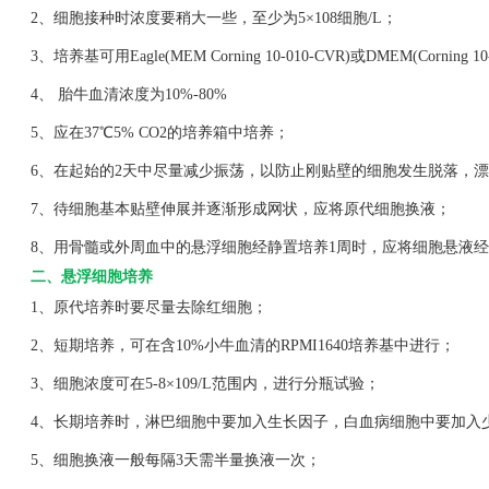
2、细胞接种时浓度要稍大一些，至少为5×108细胞/L；
3、培养基可用Eagle(MEM Corning 10-010-CVR)或DMEM(Corning 1
4、 胎牛血清浓度为10%-80%
5、应在37℃5% CO2的培养箱中培养；
6、在起始的2天中尽量减少振荡，以防止刚贴壁的细胞发生脱落，漂
7、待细胞基本贴壁伸展并逐渐形成网状，应将原代细胞换液；
8、用骨髓或外周血中的悬浮细胞经静置培养1周时，应将细胞悬液经
二、悬浮细胞培养
1、原代培养时要尽量去除红细胞；
2、短期培养，可在含10%小牛血清的RPMI1640培养基中进行；
3、细胞浓度可在5-8×109/L范围内，进行分瓶试验；
4、长期培养时，淋巴细胞中要加入生长因子，白血病细胞中要加入
5、细胞换液一般每隔3天需半量换液一次；