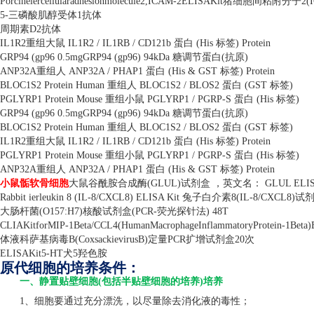
Porcineiercellularadhesionmolecule2,ICAM-2ELISAKit
猪细胞间粘附分子
2(
5-
三磷酸肌醇受体
1
抗体
周期素
D2
抗体
IL1R2
重组大鼠
IL1R2 / IL1RB / CD121b
蛋白
(His
标签
) Protein
GRP94 (gp96 0.5mgGRP94 (gp96) 94kDa
糖调节蛋白
(
抗原
)
ANP32A
重组人
ANP32A / PHAP1
蛋白
(His & GST
标签
) Protein
BLOC1S2 Protein Human
重组人
BLOC1S2 / BLOS2
蛋白
(GST
标签
)
PGLYRP1 Protein Mouse
重组小鼠
PGLYRP1 / PGRP-S
蛋白
(His
标签
)
GRP94 (gp96 0.5mgGRP94 (gp96) 94kDa
糖调节蛋白
(
抗原
)
BLOC1S2 Protein Human
重组人
BLOC1S2 / BLOS2
蛋白
(GST
标签
)
IL1R2
重组大鼠
IL1R2 / IL1RB / CD121b
蛋白
(His
标签
) Protein
PGLYRP1 Protein Mouse
重组小鼠
PGLYRP1 / PGRP-S
蛋白
(His
标签
)
ANP32A
重组人
ANP32A / PHAP1
蛋白
(His & GST
标签
) Protein
小鼠骺软骨细胞
大鼠谷酰胺合成酶
(GLUL)
试剂盒 ，英文名：
GLUL ELIS
Rabbit ierleukin 8 (IL-8/CXCL8) ELISA Kit
兔子白介素
8(IL-8/CXCL8)
试
大肠杆菌
(O157:H7)
核酸试剂盒
(PCR-
荧光探针法
) 48T
CLIAKitforMIP-1Beta/CCL4(HumanMacrophageInflammatoryProtein-1Beta)
体液科萨基病毒
B(CoxsackievirusB)
定量
PCR
扩增试剂盒
20
次
ELISAKit5-HT
犬
5
羟色胺
原代细胞的培养条件：
一、静置贴壁细胞(包括半贴壁细胞的培养)培养
1、细胞要通过充分漂洗，以尽量除去消化液的毒性；