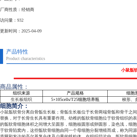
厂商性质：经销商
访问量：932
更新时间：2025-04-09
产品特性
Product characteristics
小鼠骺
商品属性：
组织来源
产品规格
细胞
生长板组织
5
×
105cells/T25
细胞培养瓶
梭形、
细胞简介：
小鼠骺软骨分离自骨骺生长板；骨骺生长板位于长骨两端骨骺和骨干之间
替换，对于长骨生长具有重要作用。幼稚的骺软骨细胞位于软骨组织的表
的骺软骨细胞体积之间增大呈圆形，细胞核圆形或卵圆形，染色浅，细胞
于软骨陷窝内，这些骺软骨细胞由同一个母细胞分裂增殖而成，称为同源
质网和发达的高尔基复合体及少量的线粒体。在组织切片中，骺软骨细胞