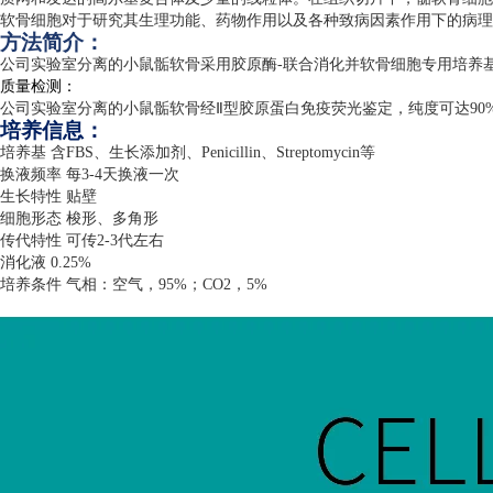
软骨细胞对于研究其生理功能、药物作用以及各种致病因素作用下的病理
方法简介：
公司实验室分离的小鼠骺软骨采用胶原酶
-
联合消化并软骨细胞专用培养
质量检测：
公司实验室分离的小鼠骺软骨经Ⅱ型胶原蛋白免疫荧光鉴定，纯度可达
90
培养信息：
培养基 含
FBS
、生长添加剂、
Penicillin
、
Streptomycin
等
换液频率 每
3-4
天换液一次
生长特性 贴壁
细胞形态 梭形、多角形
传代特性 可传
2-3
代左右
消化液
0.25%
培养条件 气相：空气，
95%
；
CO2
，
5%