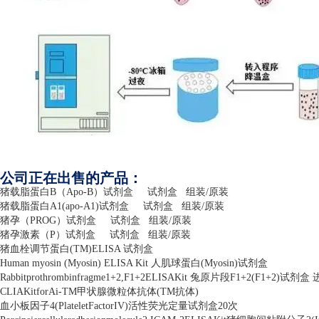
公司正在出售的产品：
猪载脂蛋白
B
（
Apo-B
）试剂盒
试剂盒
组装
/
原装
猪载脂蛋白
A1(apo-A1)
试剂盒
试剂盒
组装
/
原装
猪孕（
PROG
）试剂盒
试剂盒
组装
/
原装
猪孕激素（
P
）试剂盒
试剂盒
组装
/
原装
猪血栓调节蛋白
(TM)ELISA
试剂盒
Human myosin (Myosin) ELISA Kit
人肌球蛋白
(Myosin)
试剂盒
Rabbitprothrombinfragme1+2,F1+2ELISAKit
兔原片段
F1+2(F1+2)
试剂盒 
CLIAKitforAi-TM
甲状腺微粒体抗体
(TM
抗体
)
血小板因子
4(PlateletFactorIV)
活性荧光定量试剂盒
20
次