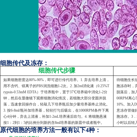
细胞传代及冻存：
细胞传代步骤
如果细胞密度达80%-90%，即可进行传代培养。1. 弃去培养上清，
待细胞生长状
用不含钙、镁离子的PBS润洗细胞1-2次。2. 加2ml消化液（0.25%T
胞冻存时，弃
rypsin-0.53mM EDTA）于培养瓶中，置于37℃培养箱中消化1-2分
脱落后，加入
钟，然后在显微镜下观察细胞消化情况，若细胞大部分变圆并脱
00RPM离
落，迅速拿回操作台，轻敲几下培养瓶后加少量培养基终止消化。
10%。加入
3. 按6-8ml/瓶补加培养基，轻轻打匀后吸出，在1000RPM条件下离
意冻存管做好
心4分钟，弃去上清液，补加1-2mL培养液后吹匀。4. 将细胞悬液
胞冻存。3．
按1：2到1：5的比例分到新的含8ml培养基的新皿中或者瓶中。
小时以后转
原代细胞的培养方法一般有以下4种：