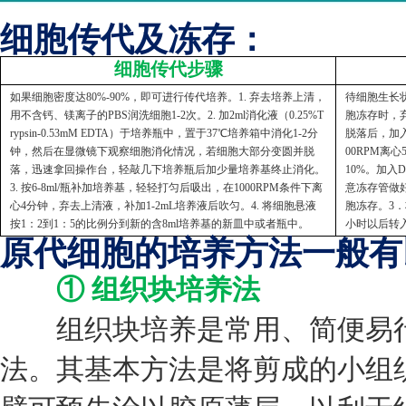
细胞传代及冻存：
细胞传代步骤
如果细胞密度达80%-90%，即可进行传代培养。1. 弃去培养上清，
待细胞生长状
用不含钙、镁离子的PBS润洗细胞1-2次。2. 加2ml消化液（0.25%T
胞冻存时，弃
rypsin-0.53mM EDTA）于培养瓶中，置于37℃培养箱中消化1-2分
脱落后，加入
钟，然后在显微镜下观察细胞消化情况，若细胞大部分变圆并脱
00RPM离
落，迅速拿回操作台，轻敲几下培养瓶后加少量培养基终止消化。
10%。加入
3. 按6-8ml/瓶补加培养基，轻轻打匀后吸出，在1000RPM条件下离
意冻存管做好
心4分钟，弃去上清液，补加1-2mL培养液后吹匀。4. 将细胞悬液
胞冻存。3．
按1：2到1：5的比例分到新的含8ml培养基的新皿中或者瓶中。
小时以后转
原代细胞的培养方法一般有
① 组织块培养法
组织块培养是常用、简便易行
法。其基本方法是将剪成的小组织