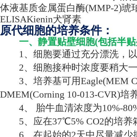
体液基质金属蛋白酶
(MMP-2)
琥
ELISAKienin
犬肾素
原代细胞的培养条件：
一、静置贴壁细胞(包括半贴
1、细胞要通过充分漂洗，以
2、细胞接种时浓度要稍大一些，
3、培养基可用Eagle(MEM Corni
DMEM(Corning 10-013-CVR)
4、 胎牛血清浓度为10%-80
5、应在37℃5% CO2的培
6、在起始的2天中尽量减少