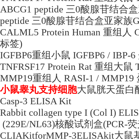
ABCG1 peptide
三
0
酸腺苷结合盒
peptide
三
0
酸腺苷结合盒亚家族
G
CALML5 Protein Human
重组人
C
标签
)
IGFBP6
重组小鼠
IGFBP6 / IBP-6
TNFRSF17 Protein Rat
重组大鼠
T
MMP19
重组人
RASI-1 / MMP19
小鼠睾丸支持细胞
大鼠胱天蛋白
Casp-3 ELISA Kit
Rabbit collagen type I (Col I) ELI
(229E/NL63)
核酸试剂盒
(PCR-
荧
CLIAKitforMMP-3ELISAkit
大鼠