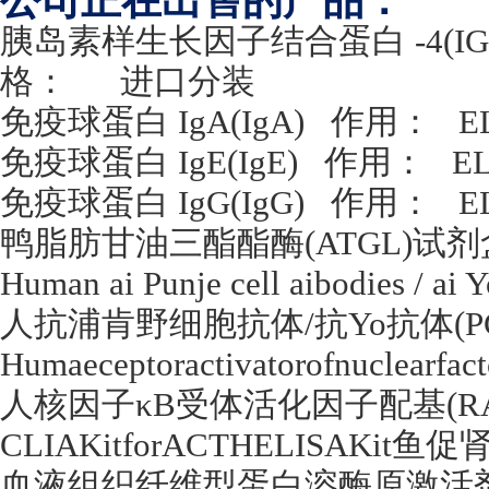
公司正在出售的产品：
胰岛素样生长因子结合蛋白
-4(IG
格：
进口分装
免疫球蛋白
IgA(IgA)
作用：
E
免疫球蛋白
IgE(IgE)
作用：
E
免疫球蛋白
IgG(IgG)
作用：
E
鸭脂肪甘油三酯酯酶
(ATGL)
试剂
Human ai Punje cell aibodies / ai
人抗浦肯野细胞抗体
/
抗
Yo
抗体
(P
Humaeceptoractivatorofnuclearf
人核因子κ
B
受体活化因子配基
(R
CLIAKitforACTHELISAKit
鱼促
血液组织纤维型蛋白溶酶原激活