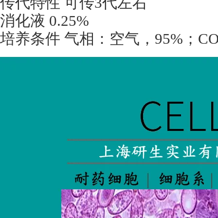
传代特性 可传
3
代左右
消化液
0.25%
培养条件 气相：空气，
95%
；
CO