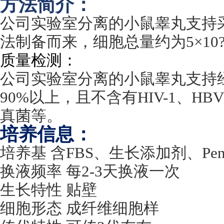
方法简介：
公司实验室分离的小鼠睾丸支持
法制备而来，细胞总量约为
5
×
10?
质量检测：
公司实验室分离的小鼠睾丸支持
90%
以上，且不含有
HIV-1
、
HBV
真菌等。
培养信息：
培养基 含
FBS
、生长添加剂、
Pen
换液频率 每
2-3
天换液一次
生长特性 贴壁
细胞形态 成纤维细胞样