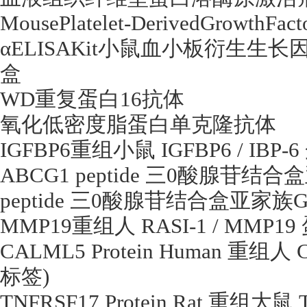
MousePlatelet-DerivedGrowthFact
α
ELISAKit
小鼠血小板衍生生长因
盒
WD
重复蛋白
16
抗体
氧化低密度脂蛋白单克隆抗体
IGFBP6
重组小鼠
IGFBP6 / IBP-6
ABCG1 peptide
三
0
酸腺苷结合盒
peptide
三
0
酸腺苷结合盒亚家族
G
MMP19
重组人
RASI-1 / MMP19
CALML5 Protein Human
重组人
C
标签
)
TNFRSF17 Protein Rat
重组大鼠
T