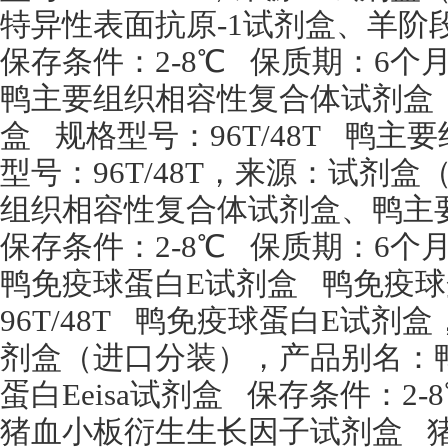
特异性表面抗原
-1
试剂盒、羊阶
保存条件：
2-8
℃
保质期：
6
个
鸭主要组织相容性复合体试剂盒
盒
规格型号：
96T/48T
鸭主要
型号：
96T/48T
，来源：试剂盒
组织相容性复合体试剂盒、鸭主
保存条件：
2-8
℃
保质期：
6
个
鸭免疫球蛋白
E
试剂盒
鸭免疫球
96T/48T
鸭免疫球蛋白
E
试剂盒
剂盒（进口分装），产品别名：
蛋白
Eeisa
试剂盒
保存条件：
2-8
猪血小板衍生生长因子试剂盒