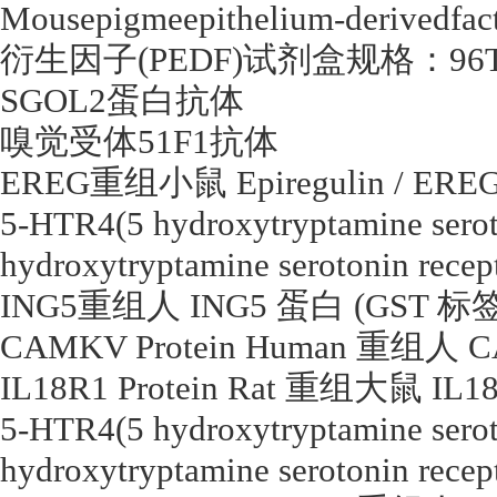
Mousepigmeepithelium-derivedfa
衍生因子
(PEDF)
试剂盒规格：
96
SGOL2
蛋白抗体
嗅觉受体
51F1
抗体
EREG
重组小鼠
Epiregulin / ERE
5-HTR4(5 hydroxytryptamine sero
hydroxytryptamine serotonin recept
ING5
重组人
ING5
蛋白
(GST
标
CAMKV Protein Human
重组人
C
IL18R1 Protein Rat
重组大鼠
IL1
5-HTR4(5 hydroxytryptamine sero
hydroxytryptamine serotonin recept