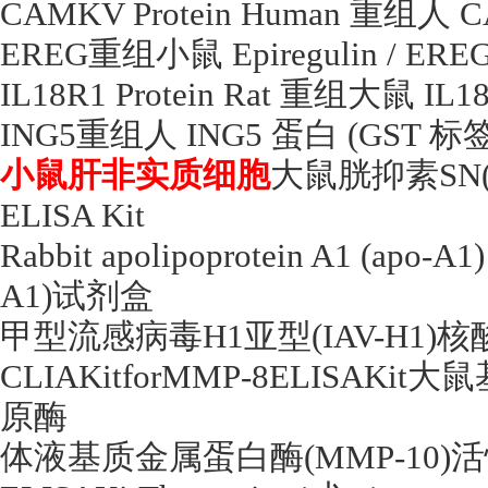
CAMKV Protein Human
重组人
C
EREG
重组小鼠
Epiregulin / ERE
IL18R1 Protein Rat
重组大鼠
IL1
ING5
重组人
ING5
蛋白
(GST
标
小鼠肝非实质细胞
大鼠胱抑素
SN
ELISA Kit
Rabbit apolipoprotein A1 (apo-A1
A1)
试剂盒
甲型流感病毒
H1
亚型
(IAV-H1)
核
CLIAKitforMMP-8ELISAKit
大鼠
原酶
体液基质金属蛋白酶
(MMP-10)
活