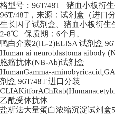
格型号：
96T/48T
猪血小板衍生
96T/48T
，来源：试剂盒（进口
生长因子试剂盒、猪血小板衍生
2-8
℃
保质期：
6
个月。
鸭白介素
2(IL-2)ELISA
试剂盒
96
Human ai neuroblastoma aibody 
胞瘤抗体
(NB-Ab)
试剂盒
HumanGamma-aminobyricacid,G
剂盒
96T/48T
进口分装
CLIAKitforAChRab(Humanacetylch
乙酰受体抗体
盐析法大量蛋白浓缩沉淀试剂盒